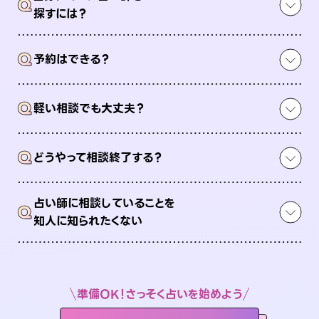
Q
探すには？
Q
予約はできる？
Q
軽い相談でも大丈夫？
Q
どうやって相談終了する？
占い師に相談していることを
Q
知人に知られたくない
準備OK！さっそく占いを始めよう