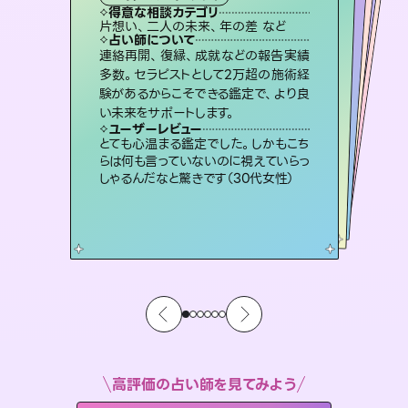
霊視・オーラ
ルーン
スピリチュアル・リーディング
スピリチュアル・リーディング
得意な相談カテゴリ
得意な相談カテゴリ
得意な相談カテゴリ
オラクルカード
得意な相談カテゴリ
得意な相談カテゴリ
片想い、二人の未来、年の差 など
片想い、あの人の気持ち、復縁 など
恋愛総合、片想い、二人の未来 など
片想い、あの人の気持ち、復縁 など
得意な相談カテゴリ
出逢い、片想い、復縁 など
恋愛総合、あの人の気持ち など
占い師について
占い師について
占い師について
占い師について
占い師について
占い師について
未来には何パターンもの選択肢があり
ます。不安で視えにくくなっているあな
たの素敵な未来を見つけ、その未来を
復縁、恋愛、不倫の行方、同性愛や片
思い、仕事関係や借金問題まで知りた
いことや心の負担になっていることを
3,700年以上の歴史を持つ東洋最古の
占術「易占」で詳細まで占い、幸せへ向
かう道筋を示します。厳しい結果にも具
連絡再開、復縁、成就などの報告実績
霊視×オラクルカードを使って「今」と
「未来」そして「気になるあの人の気持
ち」まで丁寧に読み解き、恋や人生のヒ
多数。セラピストとして2万超の施術経
験があるからこそできる鑑定で、より良
選択できるようアドバイスします。
恋愛のお悩みの中でも特に「曖昧な関係」の相談を得意としており、友達以上恋人未満なお相手との今後や本音を丁寧に読み解き恋愛成就へと導きます。
紐解き、背中をそっと押して導きます。
ントを優しく引き出します。
体的な対策をお伝えします。
ユーザーレビュー
ユーザーレビュー
い未来をサポートします。
ユーザーレビュー
ユーザーレビュー
職場の人の性質や人間関係、本心など
本当によく視えていてびっくり。対策が
ユーザーレビュー
鑑定していただいてアドバイス通りに行
動すると仲が復活してきました。ありが
不安な気持ちが嘘みたいに晴れまし
た…！よく視えていらっしゃるんだなと
安心感のあり、言い切ってくれる所や濁
さない鑑定のおかげで、毎回自分の気
ユーザーレビュー
複雑な背景もしっかり聞いて鑑定して
いただけました。気持ちが楽になりまし
打てて前向きになれます（40代）
とても心温まる鑑定でした。しかもこち
とうございました（40代 女性）
感じました（40代 女性）
持ちを整えられます（30代 男性）
らは何も言っていないのに視えていらっ
た（50代 女性）
しゃるんだなと驚きです（30代女性）
高評価の占い師を見てみよう