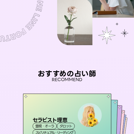
おすすめの占い師
RECOMMEND
セラピスト理恵
彗望
アイリス -iris-
（
すいぼう
）
桃源珠羽
未来視師＊花
霊視・オーラ
タロット
霊視・オーラ
（
とうげんみう
透視
おう 霊感オラクル
西洋占星術
）
タロット
霊視・オーラ
霊視・オーラ
タロット
スピリチュアル・リーディング
スピリチュアル・リーディング
心理学