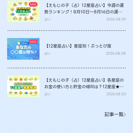
【えもじの子（占）12星座占い】今週の運
勢ランキング！8月10日～8月16日の運勢
は？
占い
2026.08.09
【12星座占い】星座別！ぶっとび度
占い
2026.08.08
【えもじの子（占）12星座占い】各星座の
お金の使い方と貯金の傾向は？12星座★徹
底解説
占い
2026.08.03
記事一覧