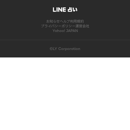
お知らせ
ヘルプ
利用規約
プライバシーポリシー
運営会社
Yahoo! JAPAN
©LY Corporation
このコンテンツは掲載が終了しました | LINE占い