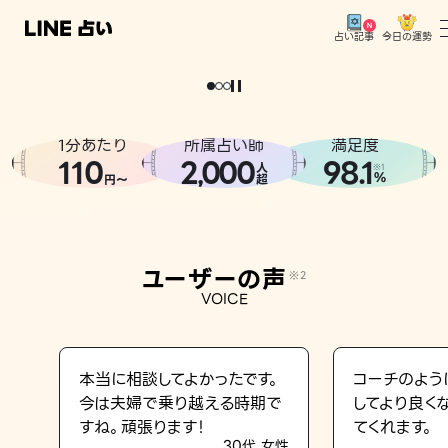
今日の運勢
占い記事
。
どうせなら
運
気
を
味
方
に
し
た
い
、
恋
も
仕
事
も
トップ
ユーザーの声
1分あたり
所属占い師
満足度
相談事例
110
2
000
98.1
,
人
※1
%
円〜
超
占いの流れ
おすすめの占い師
ユーザーの声
※2
よくある質問
VOICE
えもじの子（占）12星座占い
占い記事
本当に相談してよかったです。
コーチのよう
今は夫婦で乗り越える時期で
してより良く
お知らせ
すね。頑張ります！
てくれます。
30代 女性