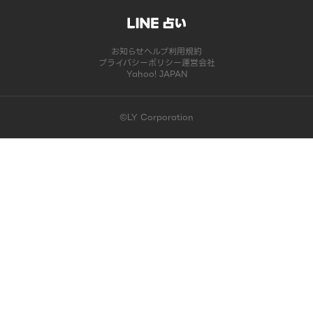
お知らせ
ヘルプ
利用規約
プライバシーポリシー
運営会社
Yahoo! JAPAN
©LY Corporation
このコンテンツは掲載が終了しました | LINE占い