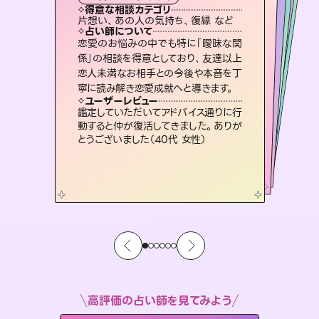
霊視・オーラ
スピリチュアル・リーディング
スピリチュアル・リーディング
ルーン
タロット
得意な相談カテゴリ
得意な相談カテゴリ
得意な相談カテゴリ
スピリチュアル・リーディング
得意な相談カテゴリ
得意な相談カテゴリ
片想い、あの人の気持ち、復縁 など
恋愛総合、あの人の気持ち など
出逢い、片想い、復縁 など
片想い、あの人の気持ち、復縁 など
得意な相談カテゴリ
恋愛総合、片想い、二人の未来 など
片想い、二人の未来、年の差 など
占い師について
占い師について
占い師について
占い師について
占い師について
占い師について
復縁、恋愛、不倫の行方、同性愛や片
思い、仕事関係や借金問題まで知りた
いことや心の負担になっていることを
未来には何パターンもの選択肢があり
ます。不安で視えにくくなっているあな
たの素敵な未来を見つけ、その未来を
霊視×オラクルカードを使って「今」と
「未来」そして「気になるあの人の気持
ち」まで丁寧に読み解き、恋や人生のヒ
恋愛のお悩みの中でも特に「曖昧な関
連絡再開、復縁、成就などの報告実績
多数。セラピストとして2万超の施術経
験があるからこそできる鑑定で、より良
係」の相談を得意としており、友達以上
恋人未満なお相手との今後や本音を丁
紐解き、背中をそっと押して導きます。
3,700年以上の歴史を持つ東洋最古の占術「易占」で詳細まで占い、幸せへ向かう道筋を示します。厳しい結果にも具体的な対策をお伝えします。
選択できるようアドバイスします。
い未来をサポートします。
ントを優しく引き出します。
ユーザーレビュー
ユーザーレビュー
寧に読み解き恋愛成就へと導きます。
ユーザーレビュー
ユーザーレビュー
安心感のあり、言い切ってくれる所や濁
さない鑑定のおかげで、毎回自分の気
ユーザーレビュー
複雑な背景もしっかり聞いて鑑定して
いただけました。気持ちが楽になりまし
とても心温まる鑑定でした。しかもこち
らは何も言っていないのに視えていらっ
職場の人の性質や人間関係、本心など
本当によく視えていてびっくり。対策が
ユーザーレビュー
不安な気持ちが嘘みたいに晴れまし
た…！よく視えていらっしゃるんだなと
持ちを整えられます（30代 男性）
鑑定していただいてアドバイス通りに行
た（50代 女性）
しゃるんだなと驚きです（30代女性）
打てて前向きになれます（40代）
動すると仲が復活してきました。ありが
感じました（40代 女性）
とうございました（40代 女性）
高評価の占い師を見てみよう