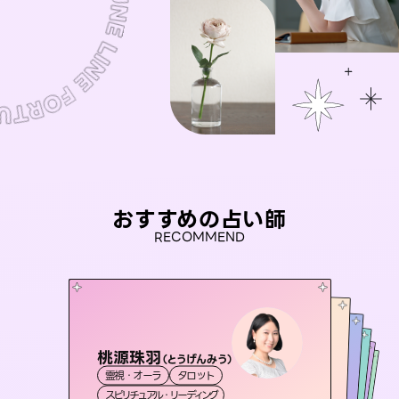
おすすめの占い師
RECOMMEND
桃源珠羽
おう 霊感オラクル
（
とうげんみう
）
未来視師＊花
彗望
アイリス -iris-
霊視・オーラ
タロット
（
すいぼう
霊視・オーラ
）
セラピスト理恵
霊視・オーラ
霊視・オーラ
心理学
西洋占星術
透視
スピリチュアル・リーディング
オラクルカード
タロット