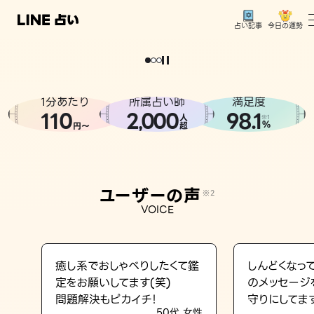
今日の運勢
占い記事
。
どうせなら
運
気
を
味
方
に
し
た
い
、
恋
も
仕
事
も
トップ
ユーザーの声
1分あたり
所属占い師
満足度
相談事例
110
2
000
98.1
,
人
※1
%
円〜
超
占いの流れ
おすすめの占い師
ユーザーの声
※2
よくある質問
VOICE
えもじの子（占）12星座占い
占い記事
癒し系でおしゃべりしたくて鑑
しんどくなっ
定をお願いしてます(笑)
のメッセージ
お知らせ
問題解決もピカイチ！
守りにしてま
50代 女性