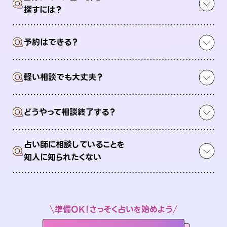
Q
探すには？
Q
予約はできる？
Q
軽い相談でも大丈夫？
Q
どうやって相談終了する？
占い師に相談していることを
Q
知人に知られたくない
準備OK！さっそく占いを始めよう