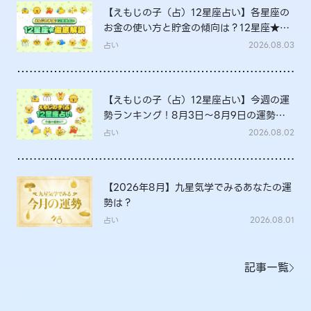
【えもじの子（占）12星座占い】各星座の
お金の使い方と貯金の傾向は？12星座★徹
底解説
占い
2026.08.03
【えもじの子（占）12星座占い】今週の運
勢ランキング！8月3日～8月9日の運勢
は？
占い
2026.08.02
【2026年8月】九星気学でみるあなたの運
勢は？
占い
2026.08.01
記事一覧