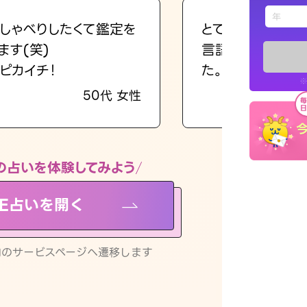
えもじの
しゃべりしたくて鑑定を
とても的確で感じ
ます(笑)
言語化してくれた
占い記事
ピカイチ！
た。
※
50代 女性
お知らせ
の占いを体験してみよう
NE占いを開く
※LINEアプ
リ内のサービスページへ遷移します