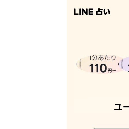
1分あたり
110
円〜
ユ