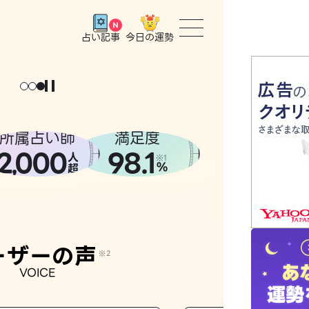
今日の運勢
占い記事
トップ
ユーザー
所属占い師
満足度
2
000
98.1
,
人
相談事例
※1
%
超
占いの流
おすすめ
ーザーの声
※2
VOICE
よくある