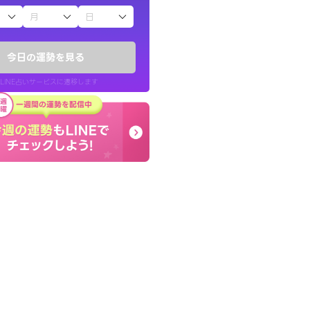
子（占）12星座占い
ていた違和感を
早朝にも関わらず鑑定
ので腑に落ちまし
謝です。私のままでいい
今日の運勢を見る
せてくれます。
LINE占いサービスに遷移します
30代 女性
LINE占いを開く
リ内のサービスページへ遷移します