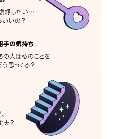
復縁したい…
らいいの？
相手の気持ち
あの人は私のことを
どう思ってる？
ど、
丈夫？