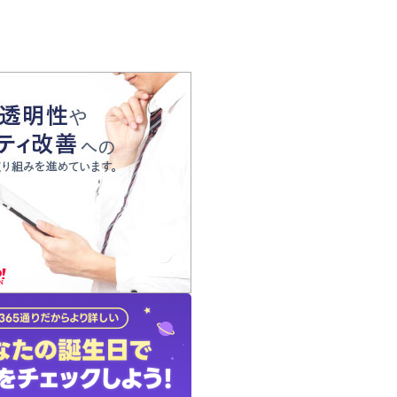
の声
れ
の占い師
質問