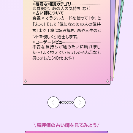
霊視・オーラ
スピリチュアル・リーディング
ルーン
スピリチュアル・リーディング
タロット
得意な相談カテゴリ
得意な相談カテゴリ
得意な相談カテゴリ
スピリチュアル・リーディング
得意な相談カテゴリ
得意な相談カテゴリ
恋愛総合、あの人の気持ち など
出逢い、片想い、復縁 など
片想い、あの人の気持ち、復縁 など
恋愛総合、片想い、二人の未来 など
得意な相談カテゴリ
片想い、あの人の気持ち、復縁 など
片想い、二人の未来、年の差 など
占い師について
占い師について
占い師について
占い師について
占い師について
占い師について
3,700年以上の歴史を持つ東洋最古の
占術「易占」で詳細まで占い、幸せへ向
かう道筋を示します。厳しい結果にも具
恋愛のお悩みの中でも特に「曖昧な関
係」の相談を得意としており、友達以上
恋人未満なお相手との今後や本音を丁
未来には何パターンもの選択肢があり
ます。不安で視えにくくなっているあな
たの素敵な未来を見つけ、その未来を
霊視×オラクルカードを使って「今」と
連絡再開、復縁、成就などの報告実績
多数。セラピストとして2万超の施術経
験があるからこそできる鑑定で、より良
「未来」そして「気になるあの人の気持
ち」まで丁寧に読み解き、恋や人生のヒ
体的な対策をお伝えします。
復縁、恋愛、不倫の行方、同性愛や片思い、仕事関係や借金問題まで知りたいことや心の負担になっていることを紐解き、背中をそっと押して導きます。
寧に読み解き恋愛成就へと導きます。
い未来をサポートします。
選択できるようアドバイスします。
ユーザーレビュー
ユーザーレビュー
ントを優しく引き出します。
ユーザーレビュー
ユーザーレビュー
複雑な背景もしっかり聞いて鑑定して
いただけました。気持ちが楽になりまし
ユーザーレビュー
安心感のあり、言い切ってくれる所や濁
さない鑑定のおかげで、毎回自分の気
とても心温まる鑑定でした。しかもこち
らは何も言っていないのに視えていらっ
鑑定していただいてアドバイス通りに行
動すると仲が復活してきました。ありが
ユーザーレビュー
職場の人の性質や人間関係、本心など
本当によく視えていてびっくり。対策が
た（50代 女性）
不安な気持ちが嘘みたいに晴れまし
持ちを整えられます（30代 男性）
しゃるんだなと驚きです（30代女性）
とうございました（40代 女性）
た…！よく視えていらっしゃるんだなと
打てて前向きになれます（40代）
感じました（40代 女性）
高評価の占い師を見てみよう