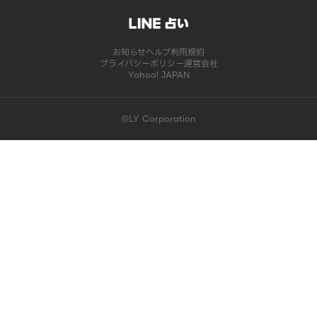
お知らせ
ヘルプ
利用規約
プライバシーポリシー
運営会社
Yahoo! JAPAN
©LY Corporation
このコンテンツは掲載が終了しました | LINE占い