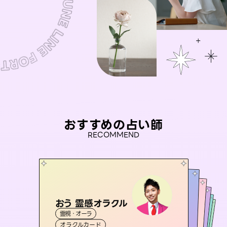
おすすめの占い師
RECOMMEND
おう 霊感オラクル
未来視師＊花
桃源珠羽
アイリス -iris-
（
とうげんみう
彗望
霊視・オーラ
）
霊視・オーラ
心理学
（
セラピスト理恵
すいぼう
霊視・オーラ
）
西洋占星術
タロット
霊視・オーラ
タロット
オラクルカード
スピリチュアル・リーディング
透視