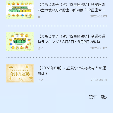
【えもじの子（占）12星座占い】各星座の
お金の使い方と貯金の傾向は？12星座★徹
底解説
占い
2026.08.03
【えもじの子（占）12星座占い】今週の運
勢ランキング！8月3日～8月9日の運勢
は？
占い
2026.08.02
【2026年8月】九星気学でみるあなたの運
勢は？
占い
2026.08.01
記事一覧