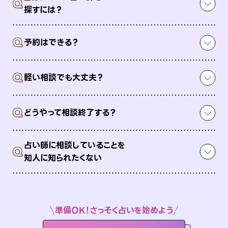
Q
探すには？
Q
予約はできる？
Q
軽い相談でも大丈夫？
Q
どうやって相談終了する？
占い師に相談していることを
Q
知人に知られたくない
準備OK！さっそく占いを始めよう