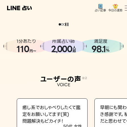
今日の運勢
占い記事
。
どうせなら
運
気
を
味
方
に
し
た
い
、
恋
も
仕
事
も
トップ
ユーザーの声
1分あたり
所属占い師
満足度
相談事例
110
2
000
98.1
,
人
※1
%
円〜
超
占いの流れ
おすすめの占い師
ユーザーの声
※2
よくある質問
VOICE
えもじの子（占）12星座占い
占い記事
癒し系でおしゃべりしたくて鑑
早朝にも関わ
定をお願いしてます(笑)
き感謝です。
お知らせ
問題解決もピカイチ！
だと思わせて
50代 女性