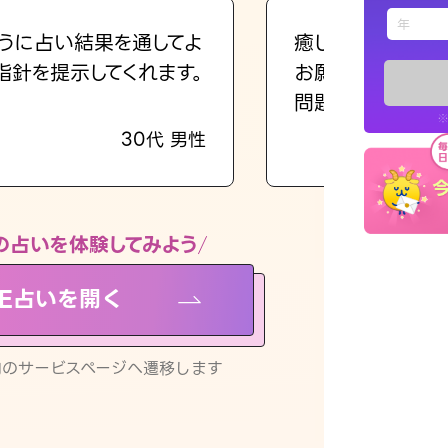
えもじの
うに占い結果を通してよ
癒し系でおしゃべ
指針を提示してくれます。
お願いしてます(笑
占い記事
問題解決もピカイ
※
30代 男性
お知らせ
の占いを体験してみよう
NE占いを開く
※LINEアプ
リ内のサービスページへ遷移します