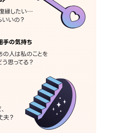
復縁したい…
らいいの？
相手の気持ち
あの人は私のことを
どう思ってる？
ど、
丈夫？