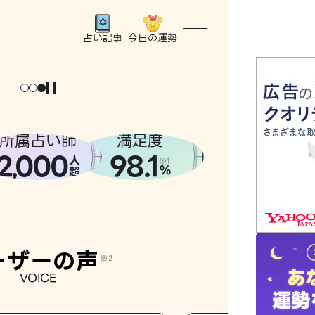
今日の運勢
占い記事
トップ
ユーザー
所属占い師
満足度
2
000
98.1
,
人
相談事例
※1
%
超
占いの流
おすすめ
ーザーの声
※2
VOICE
よくある