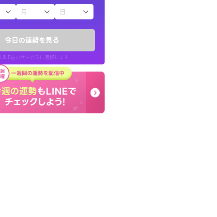
子（占）12星座占い
りしたくて鑑定を
終了後とても前向きな気
)
っきまでの心のモヤが嘘
今日の運勢を見る
チ！
晴れました。
LINE占いサービスに遷移します
50代 女性
LINE占いを開く
リ内のサービスページへ遷移します