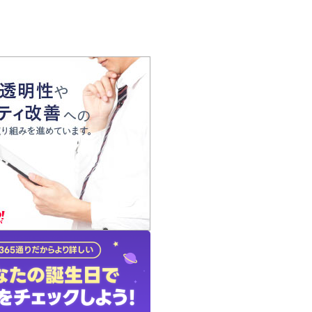
の声
れ
の占い師
質問