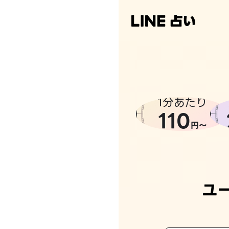
1分あたり
110
円〜
ユ