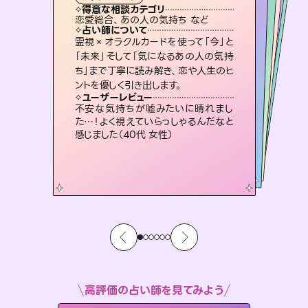
霊視・オーラ
スピリチュアル・リーディング
スピリチュアル・リーディング
スピリチュアル・リーディング
タロット
得意な相談カテゴリ
得意な相談カテゴリ
得意な相談カテゴリ
スピリチュアル・リーディング
得意な相談カテゴリ
得意な相談カテゴリ
恋愛総合、あの人の気持ち など
恋愛総合、片想い、二人の未来 など
片想い、あの人の気持ち、復縁 など
片想い、あの人の気持ち、復縁 など
得意な相談カテゴリ
出逢い、片想い、復縁 など
片想い、二人の未来、年の差 など
占い師について
占い師について
占い師について
占い師について
占い師について
占い師について
未来には何パターンもの選択肢があり
ます。不安で視えにくくなっているあな
たの素敵な未来を見つけ、その未来を
3,700年以上の歴史を持つ東洋最古の
占術「易占」で詳細まで占い、幸せへ向
かう道筋を示します。厳しい結果にも具
復縁、恋愛、不倫の行方、同性愛や片
思い、仕事関係や借金問題まで知りた
いことや心の負担になっていることを
霊視×オラクルカードを使って「今」と
連絡再開、復縁、成就などの報告実績
多数。セラピストとして2万超の施術経
験があるからこそできる鑑定で、より良
「未来」そして「気になるあの人の気持
ち」まで丁寧に読み解き、恋や人生のヒ
選択できるようアドバイスします。
恋愛のお悩みの中でも特に「曖昧な関係」の相談を得意としており、友達以上恋人未満なお相手との今後や本音を丁寧に読み解き恋愛成就へと導きます。
体的な対策をお伝えします。
い未来をサポートします。
紐解き、背中をそっと押して導きます。
ユーザーレビュー
ユーザーレビュー
ントを優しく引き出します。
ユーザーレビュー
ユーザーレビュー
職場の人の性質や人間関係、本心など
本当によく視えていてびっくり。対策が
ユーザーレビュー
鑑定していただいてアドバイス通りに行
動すると仲が復活してきました。ありが
とても心温まる鑑定でした。しかもこち
らは何も言っていないのに視えていらっ
複雑な背景もしっかり聞いて鑑定して
いただけました。気持ちが楽になりまし
ユーザーレビュー
安心感のあり、言い切ってくれる所や濁
さない鑑定のおかげで、毎回自分の気
打てて前向きになれます（40代）
不安な気持ちが嘘みたいに晴れまし
とうございました（40代 女性）
しゃるんだなと驚きです（30代女性）
た（50代 女性）
た…！よく視えていらっしゃるんだなと
持ちを整えられます（30代 男性）
感じました（40代 女性）
高評価の占い師を見てみよう