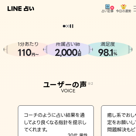
今日の運勢
占い記事
。
どうせなら
運
気
を
味
方
に
し
た
い
、
恋
も
仕
事
も
トップ
ユーザーの声
1分あたり
所属占い師
満足度
相談事例
110
2
000
98.1
,
人
※1
%
円〜
超
占いの流れ
おすすめの占い師
ユーザーの声
※2
よくある質問
VOICE
えもじの子（占）12星座占い
占い記事
コーチのように占い結果を通
癒し系でおし
してより良くなる指針を提示し
定をお願いし
お知らせ
てくれます。
問題解決もピ
30代 男性