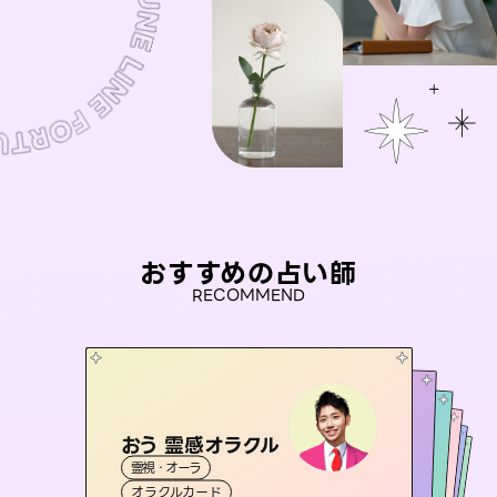
おすすめの占い師
RECOMMEND
おう 霊感オラクル
アイリス -iris-
彗望
桃源珠羽
（
すいぼう
未来視師＊花
）
霊視・オーラ
西洋占星術
（
とうげんみう
タロット
セラピスト理恵
霊視・オーラ
）
霊視・オーラ
透視
霊視・オーラ
タロット
オラクルカード
ルーン
心理学