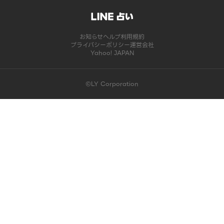
お知らせ
ヘルプ
利用規約
プライバシーポリシー
運営会社
Yahoo! JAPAN
©LY Corporation
このコンテンツは掲載が終了しました | LINE占い