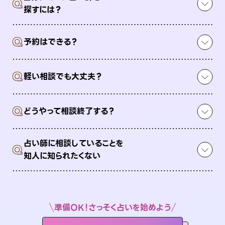
Q
探すには？
Q
予約はできる？
Q
軽い相談でも大丈夫？
Q
どうやって相談終了する？
占い師に相談していることを
Q
知人に知られたくない
準備OK！さっそく占いを始めよう