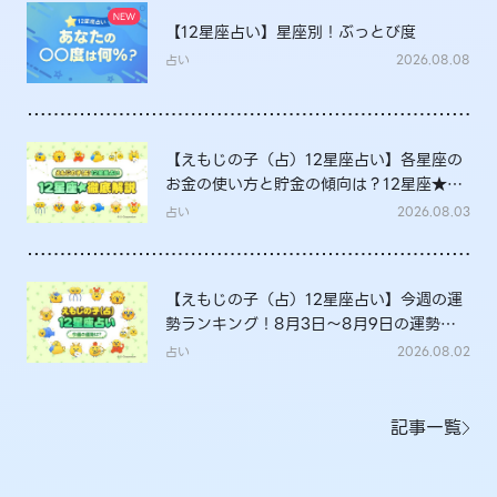
【12星座占い】星座別！ぶっとび度
占い
2026.08.08
【えもじの子（占）12星座占い】各星座の
お金の使い方と貯金の傾向は？12星座★徹
底解説
占い
2026.08.03
【えもじの子（占）12星座占い】今週の運
勢ランキング！8月3日～8月9日の運勢
は？
占い
2026.08.02
記事一覧