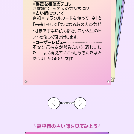
西洋占星術
スピリチュアル・リーディング
スピリチュアル・リーディング
スピリチュアル・リーディング
タロット
得意な相談カテゴリ
得意な相談カテゴリ
得意な相談カテゴリ
ルーン
得意な相談カテゴリ
得意な相談カテゴリ
恋愛総合、あの人の気持ち など
片想い、あの人の気持ち、復縁 など
片想い、あの人の気持ち、復縁 など
片想い、二人の未来、年の差 など
得意な相談カテゴリ
出逢い、片想い、復縁 など
恋愛総合、片想い、二人の未来 など
占い師について
占い師について
占い師について
占い師について
占い師について
占い師について
未来には何パターンもの選択肢があり
ます。不安で視えにくくなっているあな
たの素敵な未来を見つけ、その未来を
3,700年以上の歴史を持つ東洋最古の
占術「易占」で詳細まで占い、幸せへ向
かう道筋を示します。厳しい結果にも具
恋愛のお悩みの中でも特に「曖昧な関
係」の相談を得意としており、友達以上
恋人未満なお相手との今後や本音を丁
霊視×オラクルカードを使って「今」と
復縁、恋愛、不倫の行方、同性愛や片
思い、仕事関係や借金問題まで知りた
いことや心の負担になっていることを
「未来」そして「気になるあの人の気持
ち」まで丁寧に読み解き、恋や人生のヒ
選択できるようアドバイスします。
連絡再開、復縁、成就などの報告実績多数。セラピストとして2万超の施術経験があるからこそできる鑑定で、より良い未来をサポートします。
体的な対策をお伝えします。
紐解き、背中をそっと押して導きます。
寧に読み解き恋愛成就へと導きます。
ユーザーレビュー
ユーザーレビュー
ントを優しく引き出します。
ユーザーレビュー
ユーザーレビュー
職場の人の性質や人間関係、本心など
本当によく視えていてびっくり。対策が
ユーザーレビュー
とても心温まる鑑定でした。しかもこち
らは何も言っていないのに視えていらっ
安心感のあり、言い切ってくれる所や濁
さない鑑定のおかげで、毎回自分の気
複雑な背景もしっかり聞いて鑑定して
いただけました。気持ちが楽になりまし
ユーザーレビュー
鑑定していただいてアドバイス通りに行
動すると仲が復活してきました。ありが
打てて前向きになれます（40代）
不安な気持ちが嘘みたいに晴れまし
しゃるんだなと驚きです（30代女性）
持ちを整えられます（30代 男性）
た（50代 女性）
た…！よく視えていらっしゃるんだなと
とうございました（40代 女性）
感じました（40代 女性）
高評価の占い師を見てみよう