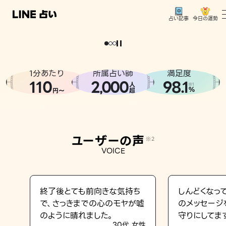
今日の運勢
占い記事
。
どうせなら
運
気
を
味
方
に
し
た
い
、
恋
も
仕
事
も
トップ
ユーザーの声
1分あたり
所属占い師
満足度
相談事例
110
2
000
98.1
,
人
※1
%
円〜
超
占いの流れ
おすすめの占い師
ユーザーの声
※2
よくある質問
VOICE
えもじの子（占）12星座占い
占い記事
終了後とても前向きな気持ち
しんどくなっ
で、さっきまでの心のモヤが嘘
のメッセージ
お知らせ
のように晴れました。
守りにしてま
30代 女性