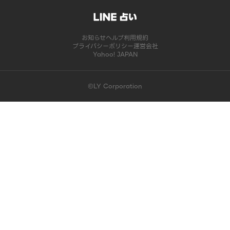
お知らせ
ヘルプ
利用規約
プライバシーポリシー
運営会社
Yahoo! JAPAN
©LY Corporation
このコンテンツは掲載が終了しました | LINE占い