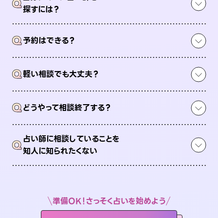
Q
探すには？
Q
予約はできる？
Q
軽い相談でも大丈夫？
Q
どうやって相談終了する？
占い師に相談していることを
Q
知人に知られたくない
準備OK！さっそく占いを始めよう