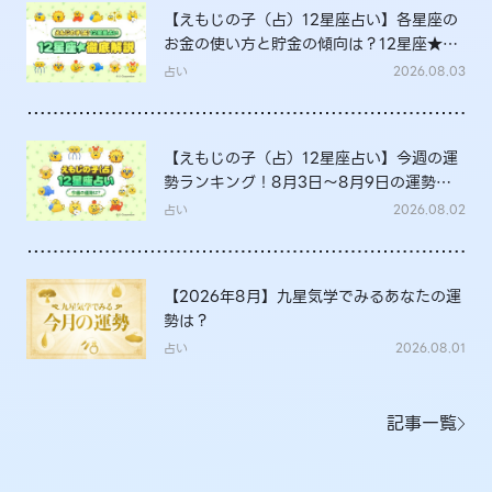
【えもじの子（占）12星座占い】各星座の
お金の使い方と貯金の傾向は？12星座★徹
底解説
占い
2026.08.03
【えもじの子（占）12星座占い】今週の運
勢ランキング！8月3日～8月9日の運勢
は？
占い
2026.08.02
【2026年8月】九星気学でみるあなたの運
勢は？
占い
2026.08.01
記事一覧