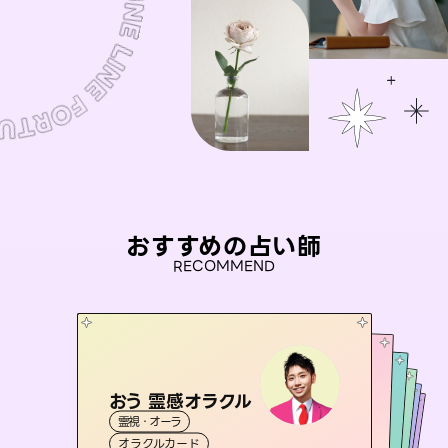
おすすめの占い師
RECOMMEND
おう 霊感オラクル
桃源珠羽
彗望
（
とうげんみう
）
セラピスト理恵
（
すいぼう
未来視師＊花
）
霊視・オーラ
霊視・オーラ
タロット
アイリス -iris-
霊視・オーラ
霊視・オーラ
透視
霊視・オーラ
タロット
オラクルカード
スピリチュアル・リーディング
心理学