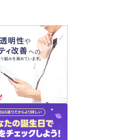
の声
れ
の占い師
質問