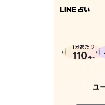
1分あたり
110
円〜
ユ