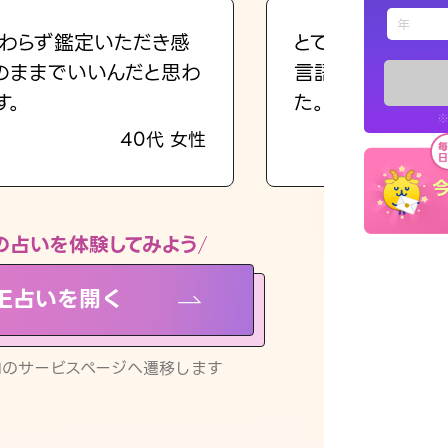
えもじの
わらず鑑定いただき感
とても的確で感じ
のままでいいんだと思わ
言語化してくれた
占い記事
す。
た。
※
40代 女性
お知らせ
の占いを体験してみよう
NE占いを開く
※LINEアプ
リ内のサービスページへ遷移します