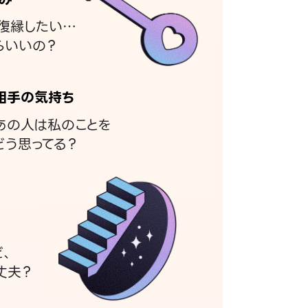
復縁したい…
らいいの？
相手の気持ち
あの人は私のことを
どう思ってる？
ど、
丈夫？