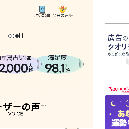
今日の運勢
占い記事
トップ
ユーザー
所属占い師
満足度
2
000
98.1
,
人
相談事例
※1
%
超
占いの流
おすすめ
ーザーの声
※2
VOICE
よくある