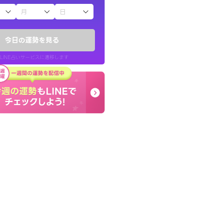
子（占）12星座占い
ていた違和感を
本当に相談してよかった
ので腑に落ちまし
夫婦で乗り越える時期で
今日の運勢を見る
張ります！
LINE占いサービスに遷移します
30代 女性
LINE占いを開く
リ内のサービスページへ遷移します