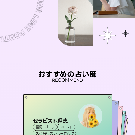
おすすめの占い師
RECOMMEND
セラピスト理恵
未来視師＊花
桃源珠羽
彗望
（
とうげんみう
アイリス -iris-
霊視・オーラ
タロット
（
）
すいぼう
霊視・オーラ
）
心理学
おう 霊感オラクル
霊視・オーラ
霊視・オーラ
タロット
西洋占星術
透視
スピリチュアル・リーディング
スピリチュアル・リーディング
タロット