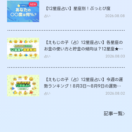
【12星座占い】星座別！ぶっとび度
占い
2026.08.08
【えもじの子（占）12星座占い】各星座の
お金の使い方と貯金の傾向は？12星座★徹
底解説
占い
2026.08.03
【えもじの子（占）12星座占い】今週の運
勢ランキング！8月3日～8月9日の運勢
は？
占い
2026.08.02
記事一覧