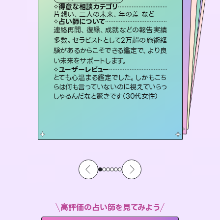
霊視・オーラ
スピリチュアル・リーディング
スピリチュアル・リーディング
ルーン
得意な相談カテゴリ
得意な相談カテゴリ
得意な相談カテゴリ
オラクルカード
得意な相談カテゴリ
得意な相談カテゴリ
片想い、二人の未来、年の差 など
出逢い、片想い、復縁 など
片想い、あの人の気持ち、復縁 など
片想い、あの人の気持ち、復縁 など
得意な相談カテゴリ
恋愛総合、片想い、二人の未来 など
恋愛総合、あの人の気持ち など
占い師について
占い師について
占い師について
占い師について
占い師について
占い師について
復縁、恋愛、不倫の行方、同性愛や片
思い、仕事関係や借金問題まで知りた
いことや心の負担になっていることを
恋愛のお悩みの中でも特に「曖昧な関
係」の相談を得意としており、友達以上
恋人未満なお相手との今後や本音を丁
未来には何パターンもの選択肢があり
ます。不安で視えにくくなっているあな
たの素敵な未来を見つけ、その未来を
連絡再開、復縁、成就などの報告実績
霊視×オラクルカードを使って「今」と
「未来」そして「気になるあの人の気持
ち」まで丁寧に読み解き、恋や人生のヒ
多数。セラピストとして2万超の施術経
験があるからこそできる鑑定で、より良
紐解き、背中をそっと押して導きます。
3,700年以上の歴史を持つ東洋最古の占術「易占」で詳細まで占い、幸せへ向かう道筋を示します。厳しい結果にも具体的な対策をお伝えします。
寧に読み解き恋愛成就へと導きます。
ントを優しく引き出します。
選択できるようアドバイスします。
ユーザーレビュー
ユーザーレビュー
い未来をサポートします。
ユーザーレビュー
ユーザーレビュー
安心感のあり、言い切ってくれる所や濁
さない鑑定のおかげで、毎回自分の気
ユーザーレビュー
複雑な背景もしっかり聞いて鑑定して
いただけました。気持ちが楽になりまし
不安な気持ちが嘘みたいに晴れまし
た…！よく視えていらっしゃるんだなと
鑑定していただいてアドバイス通りに行
動すると仲が復活してきました。ありが
ユーザーレビュー
職場の人の性質や人間関係、本心など
本当によく視えていてびっくり。対策が
持ちを整えられます（30代 男性）
とても心温まる鑑定でした。しかもこち
た（50代 女性）
感じました（40代 女性）
とうございました（40代 女性）
らは何も言っていないのに視えていらっ
打てて前向きになれます（40代）
しゃるんだなと驚きです（30代女性）
高評価の占い師を見てみよう