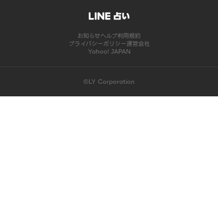
お知らせ
ヘルプ
利用規約
プライバシーポリシー
運営会社
Yahoo! JAPAN
©LY Corporation
このコンテンツは掲載が終了しました | LINE占い