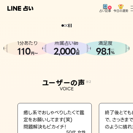
今日の運勢
占い記事
。
どうせなら
運
気
を
味
方
に
し
た
い
、
恋
も
仕
事
も
トップ
ユーザーの声
1分あたり
所属占い師
満足度
相談事例
110
2
000
98.1
,
人
※1
%
円〜
超
占いの流れ
おすすめの占い師
ユーザーの声
※2
よくある質問
VOICE
えもじの子（占）12星座占い
占い記事
癒し系でおしゃべりしたくて鑑
終了後とても
定をお願いしてます(笑)
で、さっきま
お知らせ
問題解決もピカイチ！
のように晴れ
50代 女性