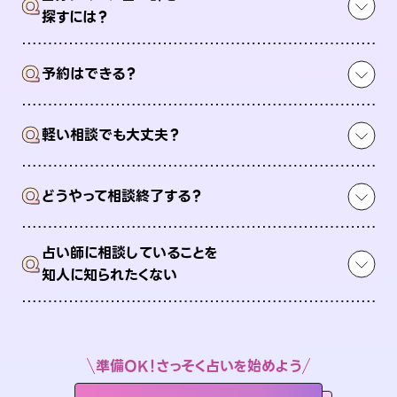
Q
探すには？
Q
予約はできる？
Q
軽い相談でも大丈夫？
Q
どうやって相談終了する？
占い師に相談していることを
Q
知人に知られたくない
準備OK！さっそく占いを始めよう