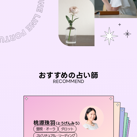
おすすめの占い師
RECOMMEND
桃源珠羽
おう 霊感オラクル
（
とうげんみう
）
未来視師＊花
セラピスト理恵
彗望
霊視・オーラ
タロット
霊視・オーラ
（
アイリス -iris-
すいぼう
霊視・オーラ
）
霊視・オーラ
心理学
霊視・オーラ
タロット
スピリチュアル・リーディング
オラクルカード
透視