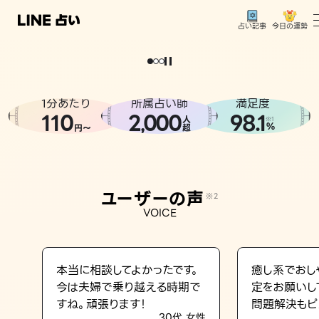
今日の運勢
占い記事
。
どうせなら
運
気
を
味
方
に
し
た
い
、
恋
も
仕
事
も
トップ
ユーザーの声
1分あたり
所属占い師
満足度
相談事例
110
2
000
98.1
,
人
※1
%
円〜
超
占いの流れ
おすすめの占い師
ユーザーの声
※2
よくある質問
VOICE
えもじの子（占）12星座占い
占い記事
本当に相談してよかったです。
癒し系でおし
今は夫婦で乗り越える時期で
定をお願いし
お知らせ
すね。頑張ります！
問題解決もピ
30代 女性