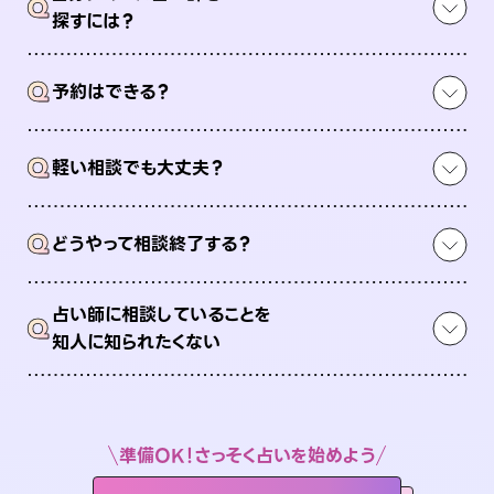
Q
探すには？
Q
予約はできる？
Q
軽い相談でも大丈夫？
Q
どうやって相談終了する？
占い師に相談していることを
Q
知人に知られたくない
準備OK！さっそく占いを始めよう