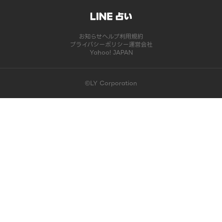
お知らせ
ヘルプ
利用規約
プライバシーポリシー
運営会社
Yahoo! JAPAN
©LY Corporation
このコンテンツは掲載が終了しました | LINE占い