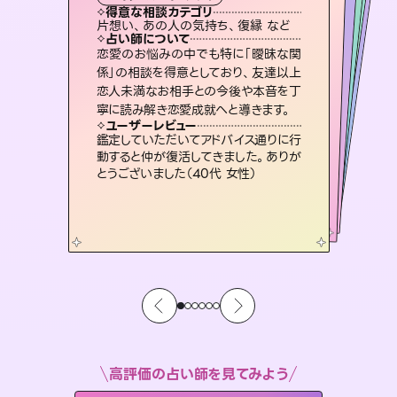
西洋占星術
スピリチュアル・リーディング
スピリチュアル・リーディング
スピリチュアル・リーディング
タロット
得意な相談カテゴリ
得意な相談カテゴリ
得意な相談カテゴリ
ルーン
得意な相談カテゴリ
得意な相談カテゴリ
片想い、あの人の気持ち、復縁 など
恋愛総合、あの人の気持ち など
出逢い、片想い、復縁 など
片想い、二人の未来、年の差 など
得意な相談カテゴリ
片想い、あの人の気持ち、復縁 など
恋愛総合、片想い、二人の未来 など
占い師について
占い師について
占い師について
占い師について
占い師について
占い師について
3,700年以上の歴史を持つ東洋最古の
占術「易占」で詳細まで占い、幸せへ向
かう道筋を示します。厳しい結果にも具
未来には何パターンもの選択肢があり
ます。不安で視えにくくなっているあな
たの素敵な未来を見つけ、その未来を
霊視×オラクルカードを使って「今」と
「未来」そして「気になるあの人の気持
ち」まで丁寧に読み解き、恋や人生のヒ
恋愛のお悩みの中でも特に「曖昧な関
復縁、恋愛、不倫の行方、同性愛や片
思い、仕事関係や借金問題まで知りた
いことや心の負担になっていることを
係」の相談を得意としており、友達以上
恋人未満なお相手との今後や本音を丁
体的な対策をお伝えします。
連絡再開、復縁、成就などの報告実績多数。セラピストとして2万超の施術経験があるからこそできる鑑定で、より良い未来をサポートします。
選択できるようアドバイスします。
紐解き、背中をそっと押して導きます。
ントを優しく引き出します。
ユーザーレビュー
ユーザーレビュー
寧に読み解き恋愛成就へと導きます。
ユーザーレビュー
ユーザーレビュー
複雑な背景もしっかり聞いて鑑定して
いただけました。気持ちが楽になりまし
ユーザーレビュー
とても心温まる鑑定でした。しかもこち
らは何も言っていないのに視えていらっ
安心感のあり、言い切ってくれる所や濁
さない鑑定のおかげで、毎回自分の気
職場の人の性質や人間関係、本心など
本当によく視えていてびっくり。対策が
ユーザーレビュー
不安な気持ちが嘘みたいに晴れまし
た…！よく視えていらっしゃるんだなと
た（50代 女性）
鑑定していただいてアドバイス通りに行
しゃるんだなと驚きです（30代女性）
持ちを整えられます（30代 男性）
打てて前向きになれます（40代）
動すると仲が復活してきました。ありが
感じました（40代 女性）
とうございました（40代 女性）
高評価の占い師を見てみよう