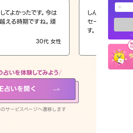
えもじの
してよかったです。今は
しんどくなってま
越える時期ですね。頑
セージを読み返し
占い記事
す。
※
30代 女性
お知らせ
の占いを体験してみよう
NE占いを開く
※LINEアプ
リ内のサービスページへ遷移します