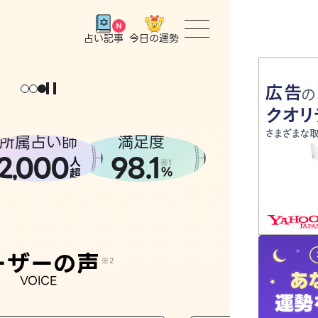
今日の運勢
占い記事
トップ
ょっと
。
元
気
に
な
った
、
話
し
たら
ユーザー
所属占い師
満足度
2
000
98.1
,
人
相談事例
※1
%
超
占いの流
おすすめ
ーザーの声
※2
VOICE
よくある