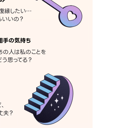
復縁したい…
らいいの？
相手の気持ち
あの人は私のことを
どう思ってる？
ど、
丈夫？