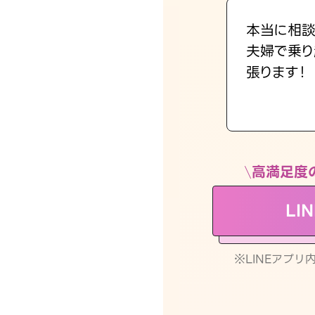
本当に相談
夫婦で乗り
張ります！
高満足度
LI
※LINEアプ