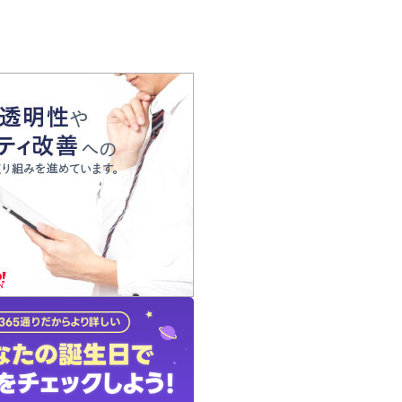
の声
れ
の占い師
質問