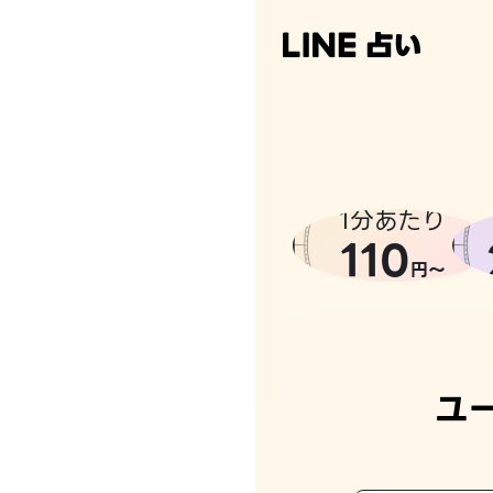
なんかち
1分あたり
110
円〜
ユ