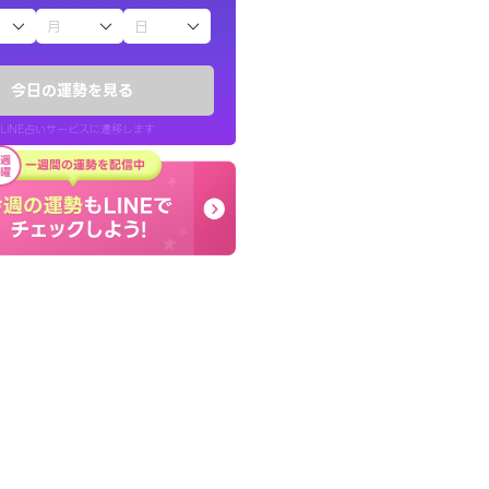
子（占）12星座占い
したが、先生のメッ
とても的確で感じていた
てお守りにしてま
言語化してくれたので腑
今日の運勢を見る
た。
LINE占いサービスに遷移します
40代 女性
LINE占いを開く
リ内のサービスページへ遷移します