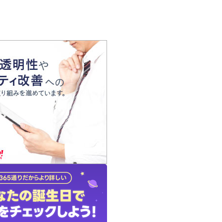
の声
れ
の占い師
質問