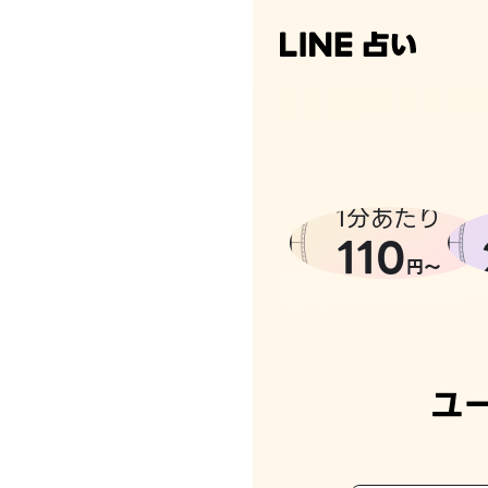
1分あたり
110
円〜
ユ