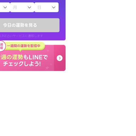
子（占）12星座占い
かったです。今は
とても的確で感じていた
時期ですね。頑
言語化してくれたので腑
今日の運勢を見る
た。
LINE占いサービスに遷移します
30代 女性
LINE占いを開く
リ内のサービスページへ遷移します