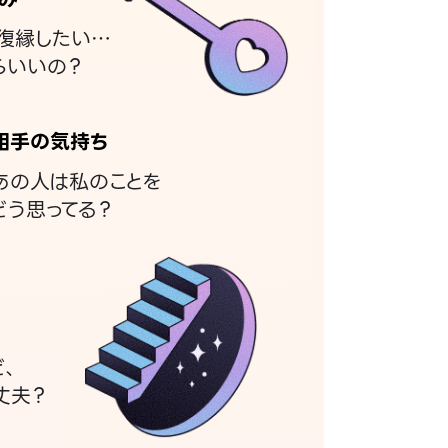
復縁したい…
らいいの？
相手の気持ち
あの人は私のことを
どう思ってる？
ど、
丈夫？