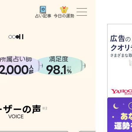
今日の運勢
占い記事
トップ
ユーザー
所属占い師
満足度
2
000
98.1
,
人
相談事例
※1
%
超
占いの流
おすすめ
ーザーの声
※2
VOICE
よくある