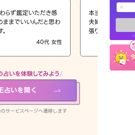
えもじの
わらず鑑定いただき感
本当に相談してよ
のままでいいんだと思わ
夫婦で乗り越える
占い記事
す。
張ります！
※
40代 女性
お知らせ
の占いを体験してみよう
NE占いを開く
※LINEアプ
リ内のサービスページへ遷移します