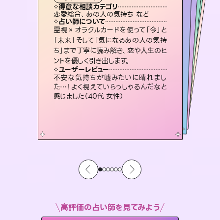
タロット
霊視・オーラ
スピリチュアル・リーディング
）
スピリチュアル・リーディング
スピリチュアル・リーディング
タロット
得意な相談カテゴリ
得意な相談カテゴリ
得意な相談カテゴリ
スピリチュアル・リーディング
得意な相談カテゴリ
得意な相談カテゴリ
恋愛総合、あの人の気持ち など
恋愛総合、片想い、二人の未来 など
出逢い、片想い、復縁 など
片想い、あの人の気持ち、復縁 など
得意な相談カテゴリ
片想い、二人の未来、年の差 など
片想い、あの人の気持ち、復縁 など
占い師について
占い師について
占い師について
占い師について
占い師について
占い師について
連絡再開、復縁、成就などの報告実績
多数。セラピストとして2万超の施術経
験があるからこそできる鑑定で、より良
未来には何パターンもの選択肢があり
ます。不安で視えにくくなっているあな
たの素敵な未来を見つけ、その未来を
復縁、恋愛、不倫の行方、同性愛や片
思い、仕事関係や借金問題まで知りた
いことや心の負担になっていることを
霊視×オラクルカードを使って「今」と
恋愛のお悩みの中でも特に「曖昧な関
係」の相談を得意としており、友達以上
恋人未満なお相手との今後や本音を丁
「未来」そして「気になるあの人の気持
ち」まで丁寧に読み解き、恋や人生のヒ
い未来をサポートします。
3,700年以上の歴史を持つ東洋最古の占術「易占」で詳細まで占い、幸せへ向かう道筋を示します。厳しい結果にも具体的な対策をお伝えします。
選択できるようアドバイスします。
寧に読み解き恋愛成就へと導きます。
紐解き、背中をそっと押して導きます。
ユーザーレビュー
ユーザーレビュー
ントを優しく引き出します。
ユーザーレビュー
ユーザーレビュー
とても心温まる鑑定でした。しかもこち
らは何も言っていないのに視えていらっ
ユーザーレビュー
複雑な背景もしっかり聞いて鑑定して
いただけました。気持ちが楽になりまし
鑑定していただいてアドバイス通りに行
動すると仲が復活してきました。ありが
職場の人の性質や人間関係、本心など
本当によく視えていてびっくり。対策が
ユーザーレビュー
安心感のあり、言い切ってくれる所や濁
さない鑑定のおかげで、毎回自分の気
しゃるんだなと驚きです（30代女性）
不安な気持ちが嘘みたいに晴れまし
た（50代 女性）
とうございました（40代 女性）
打てて前向きになれます（40代）
た…！よく視えていらっしゃるんだなと
持ちを整えられます（30代 男性）
感じました（40代 女性）
高評価の占い師を見てみよう