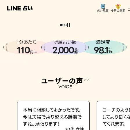
今日の運勢
占い記事
。
どうせなら
運
気
を
味
方
に
し
た
い
、
恋
も
仕
事
も
トップ
ユーザーの声
1分あたり
所属占い師
満足度
相談事例
110
2
000
98.1
,
人
※1
%
円〜
超
占いの流れ
おすすめの占い師
ユーザーの声
※2
よくある質問
VOICE
えもじの子（占）12星座占い
占い記事
本当に相談してよかったです。
コーチのよう
今は夫婦で乗り越える時期で
してより良く
お知らせ
すね。頑張ります！
てくれます。
30代 女性