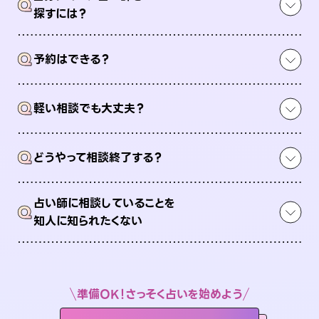
Q
探すには？
Q
予約はできる？
Q
軽い相談でも大丈夫？
Q
どうやって相談終了する？
占い師に相談していることを
Q
知人に知られたくない
準備OK！さっそく占いを始めよう