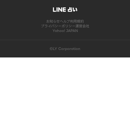
お知らせ
ヘルプ
利用規約
プライバシーポリシー
運営会社
Yahoo! JAPAN
©LY Corporation
このコンテンツは掲載が終了しました | LINE占い