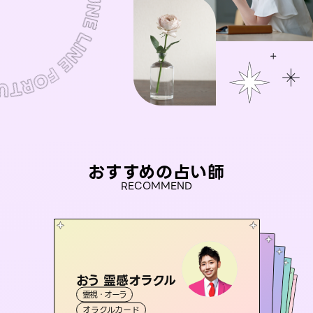
おすすめの占い師
RECOMMEND
おう 霊感オラクル
アイリス -iris-
未来視師＊花
彗望
セラピスト理恵
霊視・オーラ
（
すいぼう
西洋占星術
）
タロット
桃源珠羽
霊視・オーラ
霊視・オーラ
心理学
霊視・オーラ
透視
（
オラクルカード
とうげんみう
ルーン