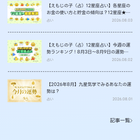
【えもじの子（占）12星座占い】各星座の
お金の使い方と貯金の傾向は？12星座★徹
底解説
占い
2026.08.03
【えもじの子（占）12星座占い】今週の運
勢ランキング！8月3日～8月9日の運勢
は？
占い
2026.08.02
【2026年8月】九星気学でみるあなたの運
勢は？
占い
2026.08.01
記事一覧