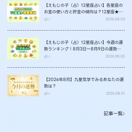
【えもじの子（占）12星座占い】各星座の
お金の使い方と貯金の傾向は？12星座★徹
底解説
占い
2026.08.03
【えもじの子（占）12星座占い】今週の運
勢ランキング！8月3日～8月9日の運勢
は？
占い
2026.08.02
【2026年8月】九星気学でみるあなたの運
勢は？
占い
2026.08.01
記事一覧