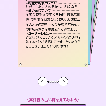
霊視・オーラ
スピリチュアル・リーディング
スピリチュアル・リーディング
ルーン
得意な相談カテゴリ
得意な相談カテゴリ
得意な相談カテゴリ
オラクルカード
得意な相談カテゴリ
得意な相談カテゴリ
片想い、あの人の気持ち、復縁 など
片想い、二人の未来、年の差 など
出逢い、片想い、復縁 など
片想い、あの人の気持ち、復縁 など
得意な相談カテゴリ
恋愛総合、片想い、二人の未来 など
恋愛総合、あの人の気持ち など
占い師について
占い師について
占い師について
占い師について
占い師について
占い師について
復縁、恋愛、不倫の行方、同性愛や片
思い、仕事関係や借金問題まで知りた
いことや心の負担になっていることを
未来には何パターンもの選択肢があり
ます。不安で視えにくくなっているあな
たの素敵な未来を見つけ、その未来を
連絡再開、復縁、成就などの報告実績
多数。セラピストとして2万超の施術経
験があるからこそできる鑑定で、より良
恋愛のお悩みの中でも特に「曖昧な関
霊視×オラクルカードを使って「今」と
「未来」そして「気になるあの人の気持
ち」まで丁寧に読み解き、恋や人生のヒ
係」の相談を得意としており、友達以上
恋人未満なお相手との今後や本音を丁
紐解き、背中をそっと押して導きます。
3,700年以上の歴史を持つ東洋最古の占術「易占」で詳細まで占い、幸せへ向かう道筋を示します。厳しい結果にも具体的な対策をお伝えします。
選択できるようアドバイスします。
ントを優しく引き出します。
い未来をサポートします。
ユーザーレビュー
ユーザーレビュー
寧に読み解き恋愛成就へと導きます。
ユーザーレビュー
ユーザーレビュー
安心感のあり、言い切ってくれる所や濁
さない鑑定のおかげで、毎回自分の気
ユーザーレビュー
複雑な背景もしっかり聞いて鑑定して
いただけました。気持ちが楽になりまし
不安な気持ちが嘘みたいに晴れまし
た…！よく視えていらっしゃるんだなと
職場の人の性質や人間関係、本心など
本当によく視えていてびっくり。対策が
ユーザーレビュー
とても心温まる鑑定でした。しかもこち
らは何も言っていないのに視えていらっ
持ちを整えられます（30代 男性）
鑑定していただいてアドバイス通りに行
た（50代 女性）
感じました（40代 女性）
打てて前向きになれます（40代）
動すると仲が復活してきました。ありが
しゃるんだなと驚きです（30代女性）
とうございました（40代 女性）
高評価の占い師を見てみよう