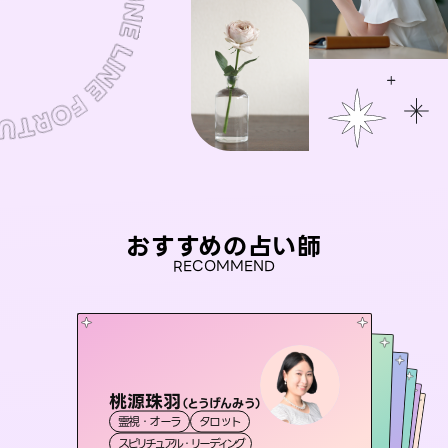
おすすめの占い師
RECOMMEND
桃源珠羽
セラピスト理恵
（
とうげんみう
）
未来視師＊花
彗望
アイリス -iris-
霊視・オーラ
タロット
（
すいぼう
霊視・オーラ
）
タロット
おう 霊感オラクル
霊視・オーラ
霊視・オーラ
心理学
西洋占星術
透視
スピリチュアル・リーディング
スピリチュアル・リーディング
タロット