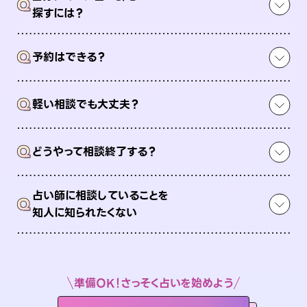
Q
探すには？
Q
予約はできる？
Q
軽い相談でも大丈夫？
Q
どうやって相談終了する？
占い師に相談していることを
Q
知人に知られたくない
準備OK！さっそく占いを始めよう