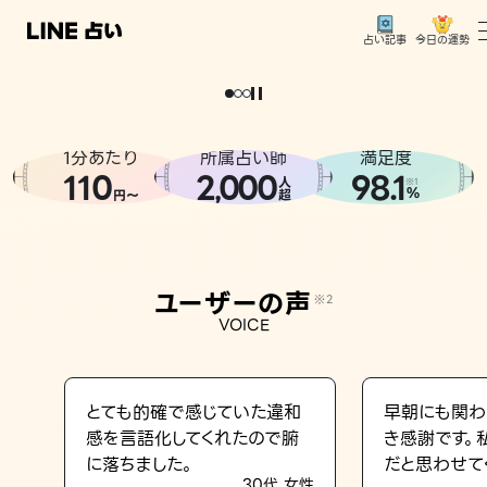
今日の運勢
占い記事
。
どうせなら
運
気
を
味
方
に
し
た
い
、
恋
も
仕
事
も
トップ
ユーザーの声
1分あたり
所属占い師
満足度
相談事例
110
2
000
98.1
,
人
※1
%
円〜
超
占いの流れ
おすすめの占い師
ユーザーの声
※2
よくある質問
VOICE
えもじの子（占）12星座占い
占い記事
とても的確で感じていた違和
早朝にも関わ
感を言語化してくれたので腑
き感謝です。
お知らせ
に落ちました。
だと思わせて
30代 女性