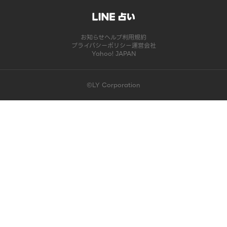
お知らせ
ヘルプ
利用規約
プライバシーポリシー
運営会社
Yahoo! JAPAN
©LY Corporation
このコンテンツは掲載が終了しました | LINE占い