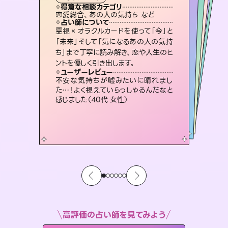
霊視・オーラ
スピリチュアル・リーディング
スピリチュアル・リーディング
スピリチュアル・リーディング
タロット
得意な相談カテゴリ
得意な相談カテゴリ
得意な相談カテゴリ
スピリチュアル・リーディング
得意な相談カテゴリ
得意な相談カテゴリ
恋愛総合、あの人の気持ち など
恋愛総合、片想い、二人の未来 など
片想い、あの人の気持ち、復縁 など
片想い、あの人の気持ち、復縁 など
得意な相談カテゴリ
出逢い、片想い、復縁 など
片想い、二人の未来、年の差 など
占い師について
占い師について
占い師について
占い師について
占い師について
占い師について
未来には何パターンもの選択肢があり
ます。不安で視えにくくなっているあな
たの素敵な未来を見つけ、その未来を
3,700年以上の歴史を持つ東洋最古の
占術「易占」で詳細まで占い、幸せへ向
かう道筋を示します。厳しい結果にも具
復縁、恋愛、不倫の行方、同性愛や片
思い、仕事関係や借金問題まで知りた
いことや心の負担になっていることを
霊視×オラクルカードを使って「今」と
連絡再開、復縁、成就などの報告実績
多数。セラピストとして2万超の施術経
験があるからこそできる鑑定で、より良
「未来」そして「気になるあの人の気持
ち」まで丁寧に読み解き、恋や人生のヒ
選択できるようアドバイスします。
恋愛のお悩みの中でも特に「曖昧な関係」の相談を得意としており、友達以上恋人未満なお相手との今後や本音を丁寧に読み解き恋愛成就へと導きます。
体的な対策をお伝えします。
い未来をサポートします。
紐解き、背中をそっと押して導きます。
ユーザーレビュー
ユーザーレビュー
ントを優しく引き出します。
ユーザーレビュー
ユーザーレビュー
職場の人の性質や人間関係、本心など
本当によく視えていてびっくり。対策が
ユーザーレビュー
鑑定していただいてアドバイス通りに行
動すると仲が復活してきました。ありが
とても心温まる鑑定でした。しかもこち
らは何も言っていないのに視えていらっ
複雑な背景もしっかり聞いて鑑定して
いただけました。気持ちが楽になりまし
ユーザーレビュー
安心感のあり、言い切ってくれる所や濁
さない鑑定のおかげで、毎回自分の気
打てて前向きになれます（40代）
不安な気持ちが嘘みたいに晴れまし
とうございました（40代 女性）
しゃるんだなと驚きです（30代女性）
た（50代 女性）
た…！よく視えていらっしゃるんだなと
持ちを整えられます（30代 男性）
感じました（40代 女性）
高評価の占い師を見てみよう