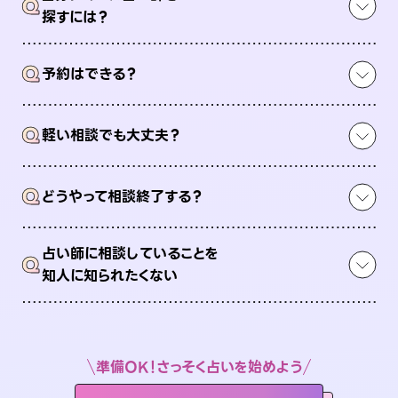
Q
探すには？
Q
予約はできる？
Q
軽い相談でも大丈夫？
Q
どうやって相談終了する？
占い師に相談していることを
Q
知人に知られたくない
準備OK！さっそく占いを始めよう