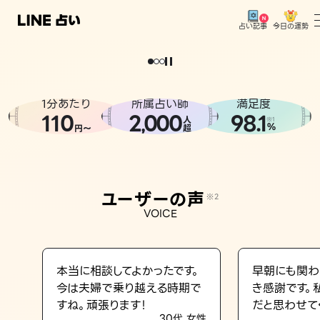
今日の運勢
占い記事
。
どうせなら
運
気
を
味
方
に
し
た
い
、
恋
も
仕
事
も
トップ
ユーザーの声
1分あたり
所属占い師
満足度
相談事例
110
2
000
98.1
,
人
※1
%
円〜
超
占いの流れ
おすすめの占い師
ユーザーの声
※2
よくある質問
VOICE
えもじの子（占）12星座占い
占い記事
本当に相談してよかったです。
早朝にも関わ
今は夫婦で乗り越える時期で
き感謝です。
お知らせ
すね。頑張ります！
だと思わせて
30代 女性