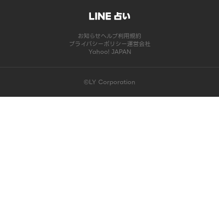
お知らせ
ヘルプ
利用規約
プライバシーポリシー
運営会社
Yahoo! JAPAN
©LY Corporation
このコンテンツは掲載が終了しました | LINE占い