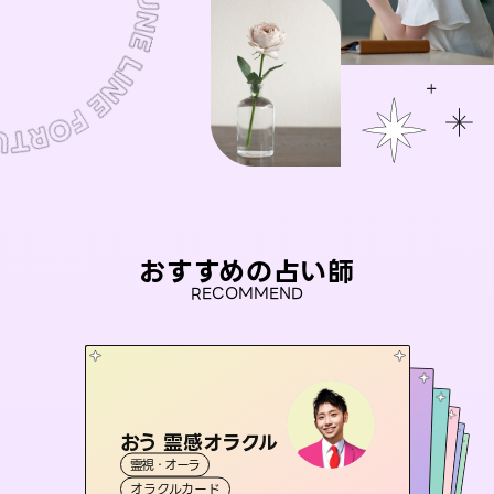
おすすめの占い師
RECOMMEND
おう 霊感オラクル
アイリス -iris-
彗望
桃源珠羽
（
すいぼう
未来視師＊花
）
霊視・オーラ
西洋占星術
（
とうげんみう
タロット
セラピスト理恵
霊視・オーラ
）
霊視・オーラ
透視
霊視・オーラ
タロット
オラクルカード
ルーン
心理学