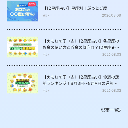
【12星座占い】星座別！ぶっとび度
占い
2026.08.08
【えもじの子（占）12星座占い】各星座の
お金の使い方と貯金の傾向は？12星座★徹
底解説
占い
2026.08.03
【えもじの子（占）12星座占い】今週の運
勢ランキング！8月3日～8月9日の運勢
は？
占い
2026.08.02
記事一覧