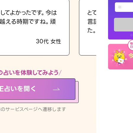
えもじの
してよかったです。今は
とても的確で感じ
越える時期ですね。頑
言語化してくれた
占い記事
た。
※
30代 女性
お知らせ
の占いを体験してみよう
NE占いを開く
※LINEアプ
リ内のサービスページへ遷移します