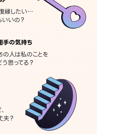
復縁したい…
らいいの？
相手の気持ち
あの人は私のことを
どう思ってる？
ど、
丈夫？