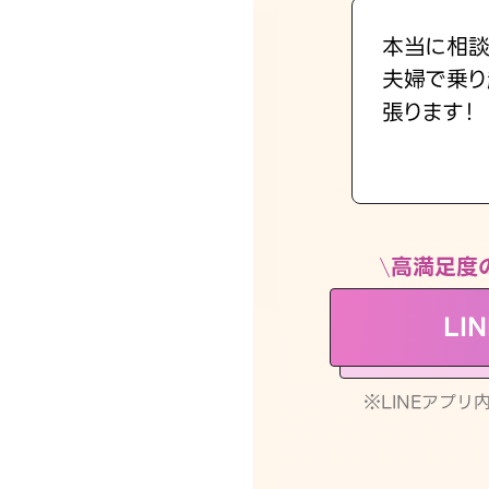
本当に相談
夫婦で乗り
張ります！
高満足度
LI
※LINEアプ