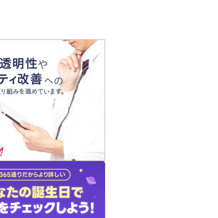
の声
れ
の占い師
質問