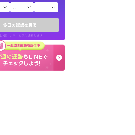
子（占）12星座占い
ていた違和感を
終了後とても前向きな気
ので腑に落ちまし
っきまでの心のモヤが嘘
今日の運勢を見る
晴れました。
LINE占いサービスに遷移します
30代 女性
LINE占いを開く
リ内のサービスページへ遷移します