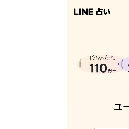
1分あたり
110
円〜
ユ