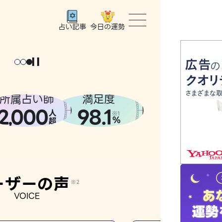
今日の運勢
占い記事
トップ
ユーザー
所属占い師
満足度
2
000
98.1
,
人
相談事例
※1
%
超
占いの流
おすすめ
ーザーの声
※2
VOICE
よくある