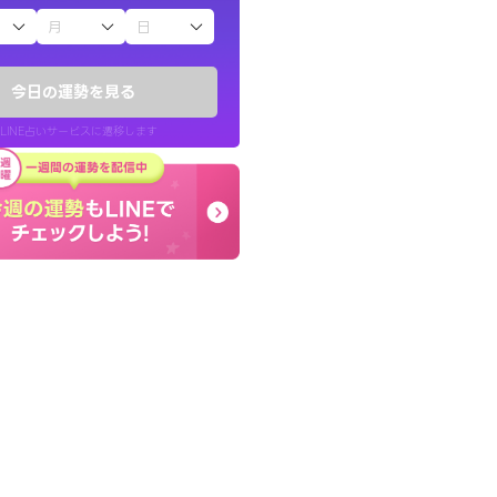
子（占）12星座占い
かったです。今は
癒し系でおしゃべりした
時期ですね。頑
お願いしてます(笑)
今日の運勢を見る
問題解決もピカイチ！
LINE占いサービスに遷移します
30代 女性
LINE占いを開く
リ内のサービスページへ遷移します