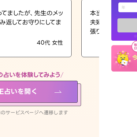
えもじの
ってましたが、先生のメッ
本当に相談してよ
み返してお守りにしてま
夫婦で乗り越える
占い記事
張ります！
※
40代 女性
お知らせ
の占いを体験してみよう
NE占いを開く
※LINEアプ
リ内のサービスページへ遷移します