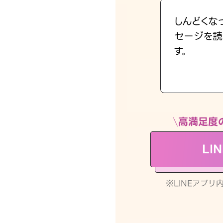
しんどくな
セージを読
す。
高満足度
LI
※LINEアプ