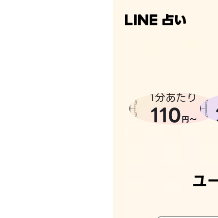
1分あたり
110
円〜
ユ