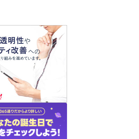
の声
れ
の占い師
質問