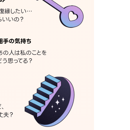
復縁したい…
らいいの？
相手の気持ち
あの人は私のことを
どう思ってる？
ど、
丈夫？