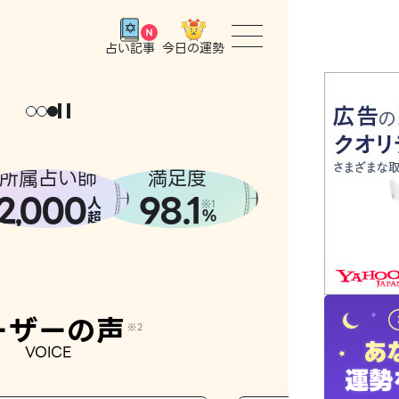
今日の運勢
占い記事
トップ
ユーザー
所属占い師
満足度
2
000
98.1
,
人
相談事例
※1
%
超
占いの流
おすすめ
ーザーの声
※2
VOICE
よくある