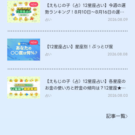
【えもじの子（占）12星座占い】今週の運
勢ランキング！8月10日～8月16日の運勢
は？
占い
2026.08.09
【12星座占い】星座別！ぶっとび度
占い
2026.08.08
【えもじの子（占）12星座占い】各星座の
お金の使い方と貯金の傾向は？12星座★徹
底解説
占い
2026.08.03
記事一覧