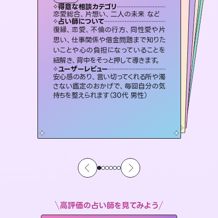
霊視・オーラ
スピリチュアル・リーディング
オラクルカード
スピリチュアル・リーディング
タロット
得意な相談カテゴリ
得意な相談カテゴリ
得意な相談カテゴリ
スピリチュアル・リーディング
得意な相談カテゴリ
得意な相談カテゴリ
恋愛総合、片想い、二人の未来 など
片想い、あの人の気持ち、復縁 など
出逢い、片想い、復縁 など
恋愛総合、あの人の気持ち など
得意な相談カテゴリ
片想い、あの人の気持ち、復縁 など
片想い、二人の未来、年の差 など
占い師について
占い師について
占い師について
占い師について
占い師について
占い師について
3,700年以上の歴史を持つ東洋最古の
占術「易占」で詳細まで占い、幸せへ向
かう道筋を示します。厳しい結果にも具
未来には何パターンもの選択肢があり
ます。不安で視えにくくなっているあな
たの素敵な未来を見つけ、その未来を
恋愛のお悩みの中でも特に「曖昧な関
係」の相談を得意としており、友達以上
恋人未満なお相手との今後や本音を丁
復縁、恋愛、不倫の行方、同性愛や片
連絡再開、復縁、成就などの報告実績
多数。セラピストとして2万超の施術経
験があるからこそできる鑑定で、より良
思い、仕事関係や借金問題まで知りた
いことや心の負担になっていることを
体的な対策をお伝えします。
霊視×オラクルカードを使って「今」と「未来」そして「気になるあの人の気持ち」まで丁寧に読み解き、恋や人生のヒントを優しく引き出します。
選択できるようアドバイスします。
い未来をサポートします。
寧に読み解き恋愛成就へと導きます。
ユーザーレビュー
ユーザーレビュー
紐解き、背中をそっと押して導きます。
ユーザーレビュー
ユーザーレビュー
複雑な背景もしっかり聞いて鑑定して
いただけました。気持ちが楽になりまし
ユーザーレビュー
不安な気持ちが嘘みたいに晴れまし
た…！よく視えていらっしゃるんだなと
とても心温まる鑑定でした。しかもこち
らは何も言っていないのに視えていらっ
職場の人の性質や人間関係、本心など
本当によく視えていてびっくり。対策が
ユーザーレビュー
鑑定していただいてアドバイス通りに行
動すると仲が復活してきました。ありが
た（50代 女性）
安心感のあり、言い切ってくれる所や濁
感じました（40代 女性）
しゃるんだなと驚きです（30代女性）
打てて前向きになれます（40代）
さない鑑定のおかげで、毎回自分の気
とうございました（40代 女性）
持ちを整えられます（30代 男性）
高評価の占い師を見てみよう