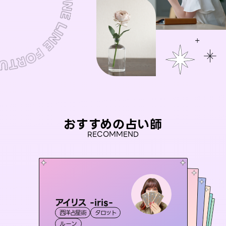
おすすめの占い師
RECOMMEND
アイリス -iris-
桃源珠羽
未来視師＊花
（
とうげんみう
）
おう 霊感オラクル
彗望
西洋占星術
タロット
霊視・オーラ
タロット
（
セラピスト理恵
すいぼう
霊視・オーラ
）
霊視・オーラ
心理学
霊視・オーラ
ルーン
スピリチュアル・リーディング
透視