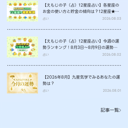
【えもじの子（占）12星座占い】各星座の
お金の使い方と貯金の傾向は？12星座★徹
底解説
占い
2026.08.03
【えもじの子（占）12星座占い】今週の運
勢ランキング！8月3日～8月9日の運勢
は？
占い
2026.08.02
【2026年8月】九星気学でみるあなたの運
勢は？
占い
2026.08.01
記事一覧