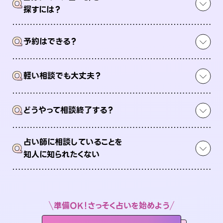
Q
探すには？
Q
予約はできる？
Q
軽い相談でも大丈夫？
Q
どうやって相談終了する？
占い師に相談していることを
Q
知人に知られたくない
準備OK！さっそく占いを始めよう