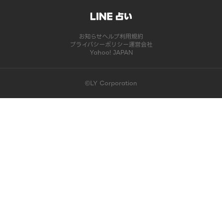
お知らせ
ヘルプ
利用規約
プライバシーポリシー
運営会社
Yahoo! JAPAN
©LY Corporation
このコンテンツは掲載が終了しました | LINE占い