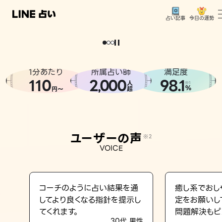
今日の運勢
占い記事
。
どうせなら
運
気
を
味
方
に
し
た
い
、
恋
も
仕
事
も
トップ
ユーザーの声
1分あたり
所属占い師
満足度
相談事例
110
2
000
98.1
,
人
※1
%
円〜
超
占いの流れ
おすすめの占い師
ユーザーの声
※2
よくある質問
VOICE
えもじの子（占）12星座占い
占い記事
コーチのように占い結果を通
癒し系でおし
してより良くなる指針を提示し
定をお願いし
お知らせ
てくれます。
問題解決もピ
30代 男性