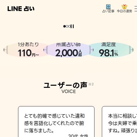
今日の運勢
占い記事
。
どうせなら
運
気
を
味
方
に
し
た
い
、
恋
も
仕
事
も
トップ
ユーザーの声
1分あたり
所属占い師
満足度
相談事例
110
2
000
98.1
,
人
※1
%
円〜
超
占いの流れ
おすすめの占い師
ユーザーの声
※2
よくある質問
VOICE
えもじの子（占）12星座占い
占い記事
とても的確で感じていた違和
本当に相談し
感を言語化してくれたので腑
今は夫婦で乗
お知らせ
に落ちました。
すね。頑張り
30代 女性