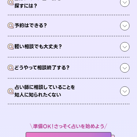
Q
探すには？
Q
予約はできる？
Q
軽い相談でも大丈夫？
Q
どうやって相談終了する？
占い師に相談していることを
Q
知人に知られたくない
準備OK！さっそく占いを始めよう