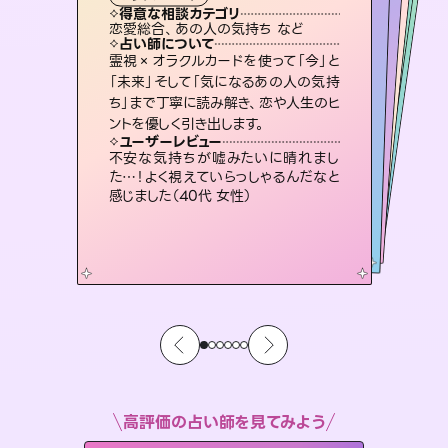
霊視・オーラ
スピリチュアル・リーディング
スピリチュアル・リーディング
スピリチュアル・リーディング
タロット
得意な相談カテゴリ
得意な相談カテゴリ
得意な相談カテゴリ
スピリチュアル・リーディング
得意な相談カテゴリ
得意な相談カテゴリ
恋愛総合、あの人の気持ち など
恋愛総合、片想い、二人の未来 など
出逢い、片想い、復縁 など
片想い、あの人の気持ち、復縁 など
得意な相談カテゴリ
片想い、あの人の気持ち、復縁 など
片想い、二人の未来、年の差 など
占い師について
占い師について
占い師について
占い師について
占い師について
占い師について
3,700年以上の歴史を持つ東洋最古の
占術「易占」で詳細まで占い、幸せへ向
かう道筋を示します。厳しい結果にも具
未来には何パターンもの選択肢があり
ます。不安で視えにくくなっているあな
たの素敵な未来を見つけ、その未来を
復縁、恋愛、不倫の行方、同性愛や片
思い、仕事関係や借金問題まで知りた
いことや心の負担になっていることを
霊視×オラクルカードを使って「今」と
連絡再開、復縁、成就などの報告実績
多数。セラピストとして2万超の施術経
験があるからこそできる鑑定で、より良
「未来」そして「気になるあの人の気持
ち」まで丁寧に読み解き、恋や人生のヒ
体的な対策をお伝えします。
恋愛のお悩みの中でも特に「曖昧な関係」の相談を得意としており、友達以上恋人未満なお相手との今後や本音を丁寧に読み解き恋愛成就へと導きます。
選択できるようアドバイスします。
い未来をサポートします。
紐解き、背中をそっと押して導きます。
ユーザーレビュー
ユーザーレビュー
ントを優しく引き出します。
ユーザーレビュー
ユーザーレビュー
複雑な背景もしっかり聞いて鑑定して
いただけました。気持ちが楽になりまし
ユーザーレビュー
鑑定していただいてアドバイス通りに行
動すると仲が復活してきました。ありが
とても心温まる鑑定でした。しかもこち
らは何も言っていないのに視えていらっ
職場の人の性質や人間関係、本心など
本当によく視えていてびっくり。対策が
ユーザーレビュー
安心感のあり、言い切ってくれる所や濁
さない鑑定のおかげで、毎回自分の気
た（50代 女性）
不安な気持ちが嘘みたいに晴れまし
とうございました（40代 女性）
しゃるんだなと驚きです（30代女性）
打てて前向きになれます（40代）
た…！よく視えていらっしゃるんだなと
持ちを整えられます（30代 男性）
感じました（40代 女性）
高評価の占い師を見てみよう