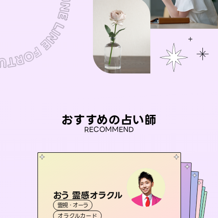
おすすめの占い師
RECOMMEND
おう 霊感オラクル
アイリス -iris-
未来視師＊花
桃源珠羽
彗望
霊視・オーラ
西洋占星術
（
とうげんみう
タロット
（
セラピスト理恵
すいぼう
霊視・オーラ
）
）
霊視・オーラ
心理学
霊視・オーラ
タロット
オラクルカード
ルーン
透視