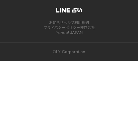
お知らせ
ヘルプ
利用規約
プライバシーポリシー
運営会社
Yahoo! JAPAN
©LY Corporation
このコンテンツは掲載が終了しました | LINE占い