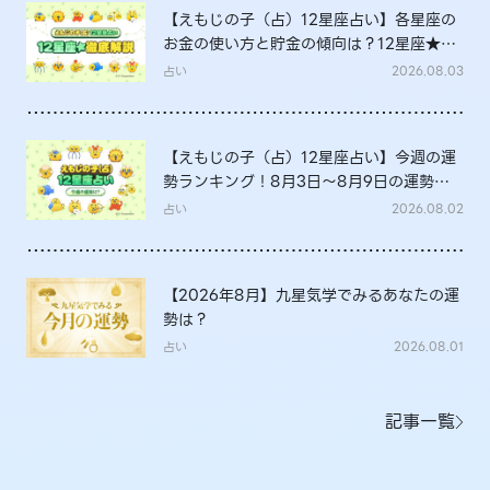
【えもじの子（占）12星座占い】各星座の
お金の使い方と貯金の傾向は？12星座★徹
底解説
占い
2026.08.03
【えもじの子（占）12星座占い】今週の運
勢ランキング！8月3日～8月9日の運勢
は？
占い
2026.08.02
【2026年8月】九星気学でみるあなたの運
勢は？
占い
2026.08.01
記事一覧