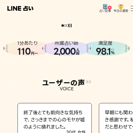
今日の運勢
占い記事
。
どうせなら
運
気
を
味
方
に
し
た
い
、
恋
も
仕
事
も
トップ
ユーザーの声
1分あたり
所属占い師
満足度
相談事例
110
2
000
98.1
,
人
※1
%
円〜
超
占いの流れ
おすすめの占い師
ユーザーの声
※2
よくある質問
VOICE
えもじの子（占）12星座占い
占い記事
終了後とても前向きな気持ち
早朝にも関わ
で、さっきまでの心のモヤが嘘
き感謝です。
お知らせ
のように晴れました。
だと思わせて
30代 女性