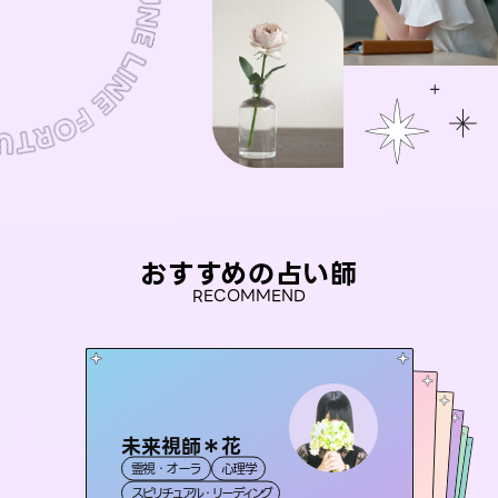
おすすめの占い師
RECOMMEND
未来視師＊花
桃源珠羽
おう 霊感オラクル
（
とうげんみう
）
アイリス -iris-
セラピスト理恵
霊視・オーラ
心理学
霊視・オーラ
タロット
彗望
霊視・オーラ
西洋占星術
（
すいぼう
霊視・オーラ
タロット
スピリチュアル・リーディング
）
スピリチュアル・リーディング