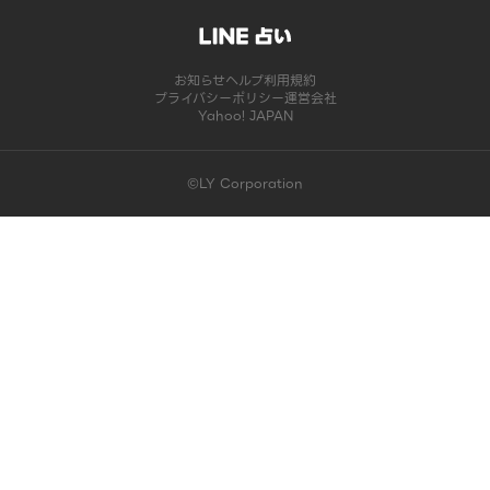
お知らせ
ヘルプ
利用規約
プライバシーポリシー
運営会社
Yahoo! JAPAN
©LY Corporation
このコンテンツは掲載が終了しました | LINE占い