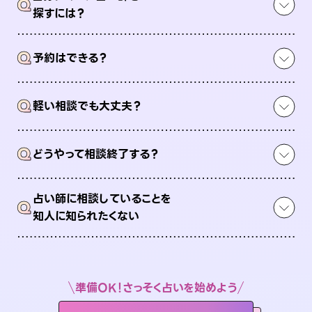
Q
探すには？
Q
予約はできる？
Q
軽い相談でも大丈夫？
Q
どうやって相談終了する？
占い師に相談していることを
Q
知人に知られたくない
準備OK！さっそく占いを始めよう