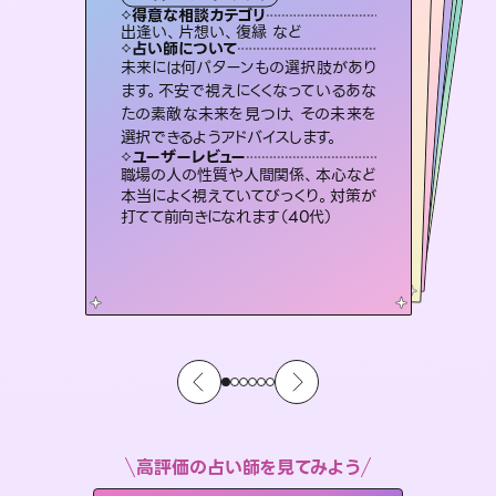
タロット
霊視・オーラ
オラクルカード
ルーン
スピリチュアル・リーディング
透視
得意な相談カテゴリ
得意な相談カテゴリ
得意な相談カテゴリ
スピリチュアル・リーディング
得意な相談カテゴリ
得意な相談カテゴリ
出逢い、片想い、復縁 など
片想い、あの人の気持ち、復縁 など
恋愛総合、あの人の気持ち など
恋愛総合、片想い、二人の未来 など
得意な相談カテゴリ
片想い、二人の未来、年の差 など
片想い、あの人の気持ち、復縁 など
占い師について
占い師について
占い師について
占い師について
占い師について
占い師について
連絡再開、復縁、成就などの報告実績
多数。セラピストとして2万超の施術経
験があるからこそできる鑑定で、より良
霊視×オラクルカードを使って「今」と
「未来」そして「気になるあの人の気持
ち」まで丁寧に読み解き、恋や人生のヒ
恋愛のお悩みの中でも特に「曖昧な関
係」の相談を得意としており、友達以上
恋人未満なお相手との今後や本音を丁
未来には何パターンもの選択肢があり
3,700年以上の歴史を持つ東洋最古の
占術「易占」で詳細まで占い、幸せへ向
かう道筋を示します。厳しい結果にも具
ます。不安で視えにくくなっているあな
たの素敵な未来を見つけ、その未来を
い未来をサポートします。
復縁、恋愛、不倫の行方、同性愛や片思い、仕事関係や借金問題まで知りたいことや心の負担になっていることを紐解き、背中をそっと押して導きます。
ントを優しく引き出します。
体的な対策をお伝えします。
寧に読み解き恋愛成就へと導きます。
ユーザーレビュー
ユーザーレビュー
選択できるようアドバイスします。
ユーザーレビュー
ユーザーレビュー
とても心温まる鑑定でした。しかもこち
らは何も言っていないのに視えていらっ
ユーザーレビュー
安心感のあり、言い切ってくれる所や濁
さない鑑定のおかげで、毎回自分の気
複雑な背景もしっかり聞いて鑑定して
いただけました。気持ちが楽になりまし
不安な気持ちが嘘みたいに晴れまし
た…！よく視えていらっしゃるんだなと
ユーザーレビュー
鑑定していただいてアドバイス通りに行
動すると仲が復活してきました。ありが
しゃるんだなと驚きです（30代女性）
職場の人の性質や人間関係、本心など
持ちを整えられます（30代 男性）
た（50代 女性）
感じました（40代 女性）
本当によく視えていてびっくり。対策が
とうございました（40代 女性）
打てて前向きになれます（40代）
高評価の占い師を見てみよう