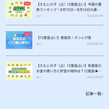
【えもじの子（占）12星座占い】今週の運
勢ランキング！8月10日～8月16日の運勢
は？
占い
2026.08.09
【12星座占い】星座別！ぶっとび度
占い
2026.08.08
【えもじの子（占）12星座占い】各星座の
お金の使い方と貯金の傾向は？12星座★徹
底解説
占い
2026.08.03
記事一覧