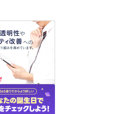
の声
れ
の占い師
質問