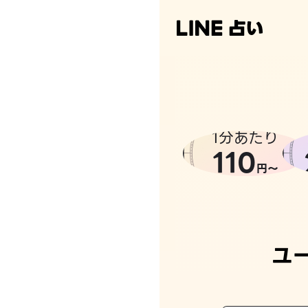
1分あたり
110
円〜
ユ