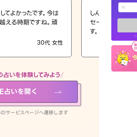
えもじの
してよかったです。今は
しんどくなってま
越える時期ですね。頑
セージを読み返し
占い記事
す。
※
30代 女性
お知らせ
の占いを体験してみよう
NE占いを開く
※LINEアプ
リ内のサービスページへ遷移します