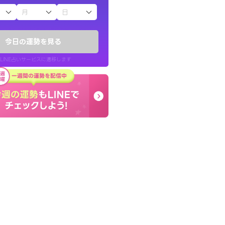
子（占）12星座占い
したが、先生のメッ
とても的確で感じていた
てお守りにしてま
言語化してくれたので腑
今日の運勢を見る
た。
LINE占いサービスに遷移します
40代 女性
LINE占いを開く
リ内のサービスページへ遷移します