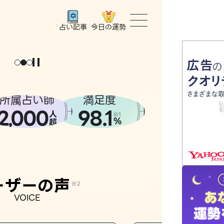
今日の運勢
占い記事
。
私のための
、
言
葉
が
ほ
しい
マ
ニ
ュ
ア
ル
じ
ゃ
な
い
トップ
ユーザー
所属占い師
満足度
2
000
98.1
,
人
相談事例
※1
%
超
占いの流
おすすめ
ーザーの声
※2
VOICE
よくある