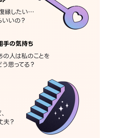
復縁したい…
らいいの？
相手の気持ち
あの人は私のことを
どう思ってる？
ど、
丈夫？