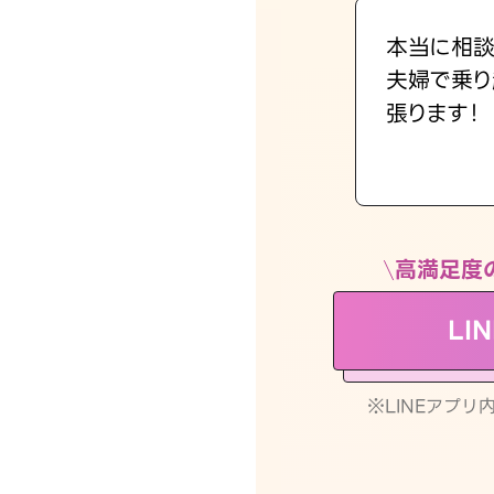
本当に相談
夫婦で乗り
張ります！
高満足度
LI
※LINEアプ