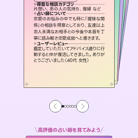
西洋占星術
スピリチュアル・リーディング
スピリチュアル・リーディング
オラクルカード
タロット
得意な相談カテゴリ
得意な相談カテゴリ
得意な相談カテゴリ
ルーン
得意な相談カテゴリ
得意な相談カテゴリ
片想い、あの人の気持ち、復縁 など
片想い、あの人の気持ち、復縁 など
出逢い、片想い、復縁 など
片想い、二人の未来、年の差 など
得意な相談カテゴリ
恋愛総合、あの人の気持ち など
恋愛総合、片想い、二人の未来 など
占い師について
占い師について
占い師について
占い師について
占い師について
占い師について
霊視×オラクルカードを使って「今」と
「未来」そして「気になるあの人の気持
ち」まで丁寧に読み解き、恋や人生のヒ
未来には何パターンもの選択肢があり
ます。不安で視えにくくなっているあな
たの素敵な未来を見つけ、その未来を
3,700年以上の歴史を持つ東洋最古の
占術「易占」で詳細まで占い、幸せへ向
かう道筋を示します。厳しい結果にも具
恋愛のお悩みの中でも特に「曖昧な関
復縁、恋愛、不倫の行方、同性愛や片
思い、仕事関係や借金問題まで知りた
いことや心の負担になっていることを
係」の相談を得意としており、友達以上
恋人未満なお相手との今後や本音を丁
ントを優しく引き出します。
連絡再開、復縁、成就などの報告実績多数。セラピストとして2万超の施術経験があるからこそできる鑑定で、より良い未来をサポートします。
選択できるようアドバイスします。
紐解き、背中をそっと押して導きます。
体的な対策をお伝えします。
ユーザーレビュー
ユーザーレビュー
寧に読み解き恋愛成就へと導きます。
ユーザーレビュー
ユーザーレビュー
不安な気持ちが嘘みたいに晴れまし
た…！よく視えていらっしゃるんだなと
ユーザーレビュー
とても心温まる鑑定でした。しかもこち
らは何も言っていないのに視えていらっ
安心感のあり、言い切ってくれる所や濁
さない鑑定のおかげで、毎回自分の気
職場の人の性質や人間関係、本心など
本当によく視えていてびっくり。対策が
ユーザーレビュー
複雑な背景もしっかり聞いて鑑定して
いただけました。気持ちが楽になりまし
感じました（40代 女性）
鑑定していただいてアドバイス通りに行
しゃるんだなと驚きです（30代女性）
持ちを整えられます（30代 男性）
打てて前向きになれます（40代）
動すると仲が復活してきました。ありが
た（50代 女性）
とうございました（40代 女性）
高評価の占い師を見てみよう