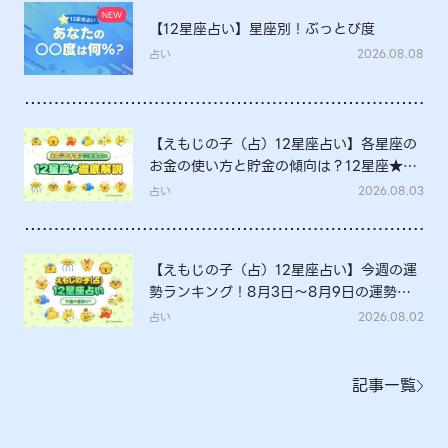
【12星座占い】星座別！ぶっとび度
占い
2026.08.08
【えもじの子（占）12星座占い】各星座の
お金の使い方と貯金の傾向は？12星座★徹
底解説
占い
2026.08.03
【えもじの子（占）12星座占い】今週の運
勢ランキング！8月3日～8月9日の運勢
は？
占い
2026.08.02
記事一覧