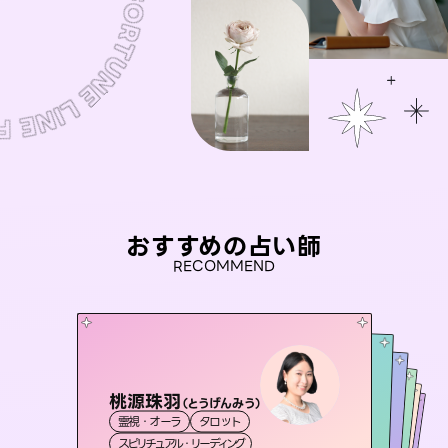
おすすめの占い師
RECOMMEND
桃源珠羽
彗望
（
とうげんみう
）
未来視師＊花
（
すいぼう
）
セラピスト理恵
おう 霊感オラクル
霊視・オーラ
タロット
霊視・オーラ
透視
アイリス -iris-
霊視・オーラ
霊視・オーラ
心理学
霊視・オーラ
タロット
スピリチュアル・リーディング
スピリチュアル・リーディング