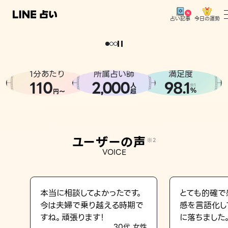
今日の運勢
占い記事
トップ
ユーザーの声
1分あたり
所属占い師
満足度
相談事例
110
2
000
98.1
,
人
※1
%
円〜
超
占いの流れ
おすすめの占い師
ユーザーの声
※2
よくある質問
VOICE
えもじの子（占）12星座占い
占い記事
本当に相談してよかったです。
とても的確で
今は夫婦で乗り越える時期で
感を言語化し
お知らせ
すね。頑張ります！
に落ちました
30代 女性