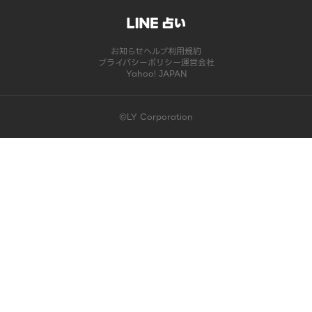
お知らせ
ヘルプ
利用規約
プライバシーポリシー
運営会社
Yahoo! JAPAN
©LY Corporation
このコンテンツは掲載が終了しました | LINE占い