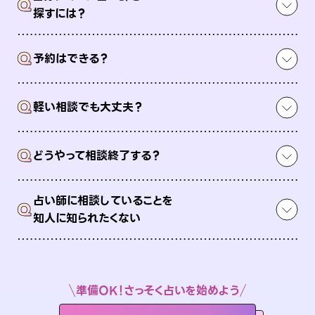
Q
探すには？
Q
予約はできる？
Q
軽い相談でも大丈夫？
Q
どうやって相談終了する？
占い師に相談していることを
Q
知人に知られたくない
準備OK！さっそく占いを始めよう