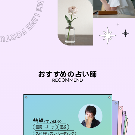
おすすめの占い師
RECOMMEND
彗望
未来視師＊花
（
すいぼう
）
桃源珠羽
アイリス -iris-
（
とうげんみう
セラピスト理恵
霊視・オーラ
透視
）
霊視・オーラ
心理学
おう 霊感オラクル
霊視・オーラ
西洋占星術
タロット
霊視・オーラ
タロット
スピリチュアル・リーディング
スピリチュアル・リーディング