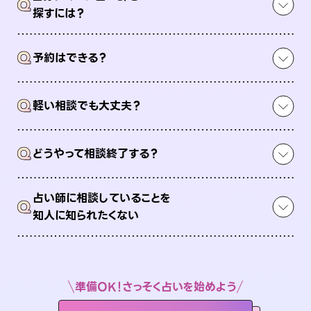
Q
探すには？
Q
予約はできる？
Q
軽い相談でも大丈夫？
Q
どうやって相談終了する？
占い師に相談していることを
Q
知人に知られたくない
準備OK！さっそく占いを始めよう