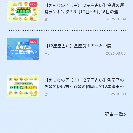
【えもじの子（占）12星座占い】今週の運
勢ランキング！8月10日～8月16日の運勢
は？
占い
2026.08.09
【12星座占い】星座別！ぶっとび度
占い
2026.08.08
【えもじの子（占）12星座占い】各星座の
お金の使い方と貯金の傾向は？12星座★徹
底解説
占い
2026.08.03
記事一覧