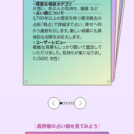
タロット
霊視・オーラ
スピリチュアル・リーディング
ルーン
スピリチュアル・リーディング
得意な相談カテゴリ
得意な相談カテゴリ
得意な相談カテゴリ
オラクルカード
得意な相談カテゴリ
得意な相談カテゴリ
片想い、あの人の気持ち、復縁 など
出逢い、片想い、復縁 など
片想い、あの人の気持ち、復縁 など
恋愛総合、片想い、二人の未来 など
得意な相談カテゴリ
片想い、二人の未来、年の差 など
恋愛総合、あの人の気持ち など
占い師について
占い師について
占い師について
占い師について
占い師について
占い師について
連絡再開、復縁、成就などの報告実績
多数。セラピストとして2万超の施術経
験があるからこそできる鑑定で、より良
恋愛のお悩みの中でも特に「曖昧な関
係」の相談を得意としており、友達以上
恋人未満なお相手との今後や本音を丁
未来には何パターンもの選択肢があり
ます。不安で視えにくくなっているあな
たの素敵な未来を見つけ、その未来を
3,700年以上の歴史を持つ東洋最古の
霊視×オラクルカードを使って「今」と
「未来」そして「気になるあの人の気持
ち」まで丁寧に読み解き、恋や人生のヒ
占術「易占」で詳細まで占い、幸せへ向
かう道筋を示します。厳しい結果にも具
い未来をサポートします。
復縁、恋愛、不倫の行方、同性愛や片思い、仕事関係や借金問題まで知りたいことや心の負担になっていることを紐解き、背中をそっと押して導きます。
寧に読み解き恋愛成就へと導きます。
ントを優しく引き出します。
選択できるようアドバイスします。
ユーザーレビュー
ユーザーレビュー
体的な対策をお伝えします。
ユーザーレビュー
ユーザーレビュー
とても心温まる鑑定でした。しかもこち
らは何も言っていないのに視えていらっ
ユーザーレビュー
安心感のあり、言い切ってくれる所や濁
さない鑑定のおかげで、毎回自分の気
不安な気持ちが嘘みたいに晴れまし
た…！よく視えていらっしゃるんだなと
鑑定していただいてアドバイス通りに行
動すると仲が復活してきました。ありが
ユーザーレビュー
職場の人の性質や人間関係、本心など
本当によく視えていてびっくり。対策が
しゃるんだなと驚きです（30代女性）
複雑な背景もしっかり聞いて鑑定して
持ちを整えられます（30代 男性）
感じました（40代 女性）
とうございました（40代 女性）
いただけました。気持ちが楽になりまし
打てて前向きになれます（40代）
た（50代 女性）
高評価の占い師を見てみよう