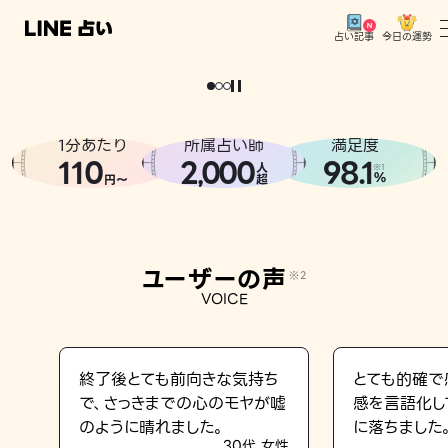
今日の運勢
占い記事
。
どうせなら
運
気
を
味
方
に
し
た
い
、
恋
も
仕
事
も
トップ
ユーザーの声
1分あたり
所属占い師
満足度
相談事例
110
2
000
98.1
,
人
※1
%
円〜
超
占いの流れ
おすすめの占い師
ユーザーの声
※2
よくある質問
VOICE
えもじの子（占）12星座占い
占い記事
終了後とても前向きな気持ち
とても的確で
で、さっきまでの心のモヤが嘘
感を言語化し
お知らせ
のように晴れました。
に落ちました
30代 女性