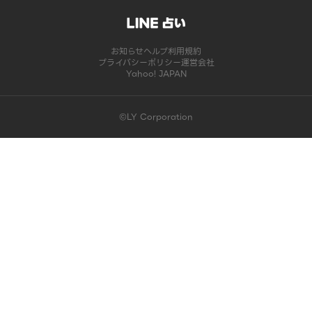
お知らせ
ヘルプ
利用規約
プライバシーポリシー
運営会社
Yahoo! JAPAN
©LY Corporation
このコンテンツは掲載が終了しました | LINE占い