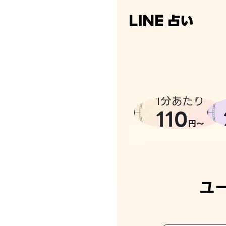
1分あたり
110
円〜
ユ