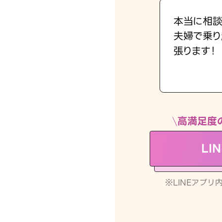
本当に相談
夫婦で乗り
張ります！
高満足度
LI
※LINEアプ