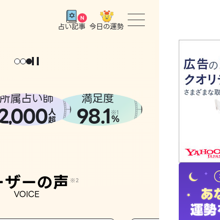
今日の運勢
占い記事
トップ
ユーザー
所属占い師
満足度
2
000
98.1
,
人
相談事例
※1
%
超
占いの流
おすすめ
ーザーの声
※2
VOICE
よくある