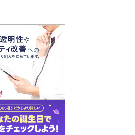
の声
れ
の占い師
質問