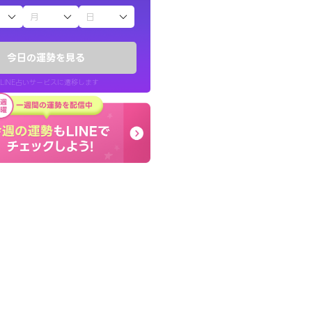
子（占）12星座占い
ていた違和感を
終了後とても前向きな気
ので腑に落ちまし
っきまでの心のモヤが嘘
今日の運勢を見る
晴れました。
LINE占いサービスに遷移します
30代 女性
LINE占いを開く
リ内のサービスページへ遷移します