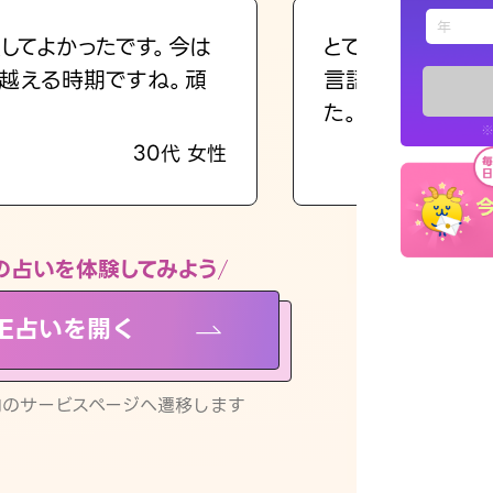
えもじの
してよかったです。今は
とても的確で感じ
越える時期ですね。頑
言語化してくれた
占い記事
た。
※
30代 女性
お知らせ
の占いを体験してみよう
NE占いを開く
※LINEアプ
リ内のサービスページへ遷移します