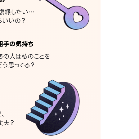
復縁したい…
らいいの？
相手の気持ち
あの人は私のことを
どう思ってる？
ど、
丈夫？