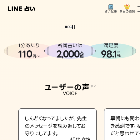
今日の運勢
占い記事
。
どうせなら
運
気
を
味
方
に
し
た
い
、
恋
も
仕
事
も
トップ
ユーザーの声
1分あたり
所属占い師
満足度
相談事例
110
2
000
98.1
,
人
※1
%
円〜
超
占いの流れ
おすすめの占い師
ユーザーの声
※2
よくある質問
VOICE
えもじの子（占）12星座占い
占い記事
しんどくなってましたが、先生
早朝にも関わ
のメッセージを読み返してお
き感謝です。
お知らせ
守りにしてます。
だと思わせて
40代 女性