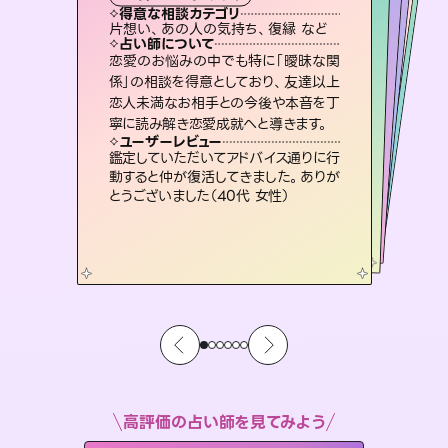
霊視・オーラ
スピリチュアル・リーディング
ルーン
オラクルカード
タロット
得意な相談カテゴリ
得意な相談カテゴリ
得意な相談カテゴリ
スピリチュアル・リーディング
得意な相談カテゴリ
得意な相談カテゴリ
片想い、あの人の気持ち、復縁 など
片想い、あの人の気持ち、復縁 など
出逢い、片想い、復縁 など
恋愛総合、片想い、二人の未来 など
得意な相談カテゴリ
恋愛総合、あの人の気持ち など
片想い、二人の未来、年の差 など
占い師について
占い師について
占い師について
占い師について
占い師について
占い師について
霊視×オラクルカードを使って「今」と
「未来」そして「気になるあの人の気持
ち」まで丁寧に読み解き、恋や人生のヒ
未来には何パターンもの選択肢があり
ます。不安で視えにくくなっているあな
たの素敵な未来を見つけ、その未来を
3,700年以上の歴史を持つ東洋最古の
占術「易占」で詳細まで占い、幸せへ向
かう道筋を示します。厳しい結果にも具
恋愛のお悩みの中でも特に「曖昧な関
連絡再開、復縁、成就などの報告実績
多数。セラピストとして2万超の施術経
験があるからこそできる鑑定で、より良
係」の相談を得意としており、友達以上
恋人未満なお相手との今後や本音を丁
ントを優しく引き出します。
復縁、恋愛、不倫の行方、同性愛や片思い、仕事関係や借金問題まで知りたいことや心の負担になっていることを紐解き、背中をそっと押して導きます。
選択できるようアドバイスします。
い未来をサポートします。
体的な対策をお伝えします。
ユーザーレビュー
ユーザーレビュー
寧に読み解き恋愛成就へと導きます。
ユーザーレビュー
ユーザーレビュー
不安な気持ちが嘘みたいに晴れまし
た…！よく視えていらっしゃるんだなと
ユーザーレビュー
安心感のあり、言い切ってくれる所や濁
さない鑑定のおかげで、毎回自分の気
とても心温まる鑑定でした。しかもこち
らは何も言っていないのに視えていらっ
職場の人の性質や人間関係、本心など
本当によく視えていてびっくり。対策が
ユーザーレビュー
複雑な背景もしっかり聞いて鑑定して
いただけました。気持ちが楽になりまし
感じました（40代 女性）
鑑定していただいてアドバイス通りに行
持ちを整えられます（30代 男性）
しゃるんだなと驚きです（30代女性）
打てて前向きになれます（40代）
動すると仲が復活してきました。ありが
た（50代 女性）
とうございました（40代 女性）
高評価の占い師を見てみよう