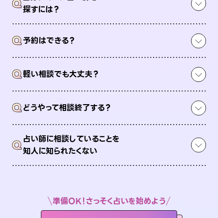
Q
探すには？
Q
予約はできる？
Q
軽い相談でも大丈夫？
Q
どうやって相談終了する？
占い師に相談していることを
Q
知人に知られたくない
準備OK！さっそく占いを始めよう