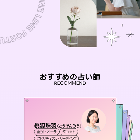
おすすめの占い師
RECOMMEND
桃源珠羽
彗望
（
とうげんみう
）
未来視師＊花
（
すいぼう
）
アイリス -iris-
おう 霊感オラクル
霊視・オーラ
タロット
霊視・オーラ
透視
セラピスト理恵
霊視・オーラ
西洋占星術
心理学
霊視・オーラ
タロット
スピリチュアル・リーディング
スピリチュアル・リーディング