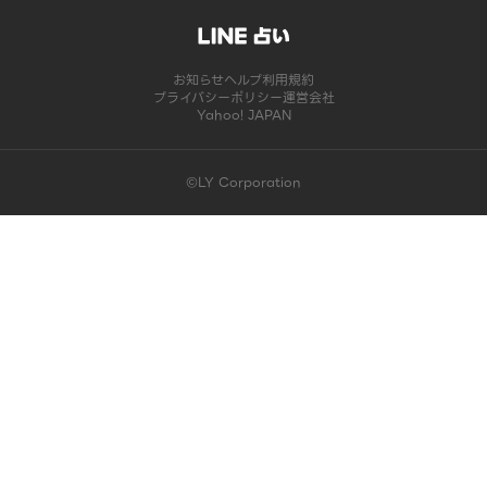
お知らせ
ヘルプ
利用規約
プライバシーポリシー
運営会社
Yahoo! JAPAN
©LY Corporation
このコンテンツは掲載が終了しました | LINE占い