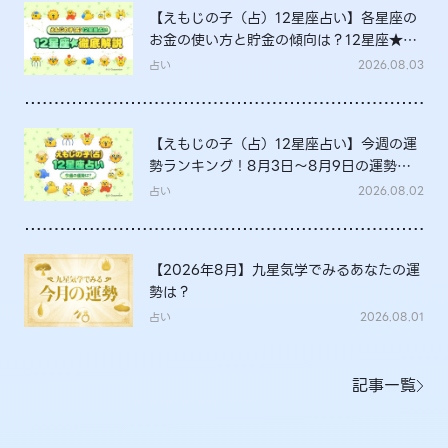
【えもじの子（占）12星座占い】各星座の
お金の使い方と貯金の傾向は？12星座★徹
底解説
占い
2026.08.03
【えもじの子（占）12星座占い】今週の運
勢ランキング！8月3日～8月9日の運勢
は？
占い
2026.08.02
【2026年8月】九星気学でみるあなたの運
勢は？
占い
2026.08.01
記事一覧