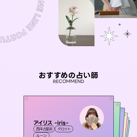
おすすめの占い師
RECOMMEND
アイリス -iris-
セラピスト理恵
未来視師＊花
おう 霊感オラクル
桃源珠羽
西洋占星術
タロット
霊視・オーラ
タロット
彗望
霊視・オーラ
（
とうげんみう
霊視・オーラ
心理学
（
すいぼう
霊視・オーラ
）
ルーン
）
スピリチュアル・リーディング