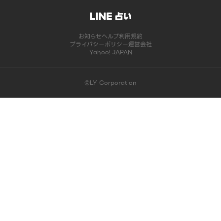
お知らせ
ヘルプ
利用規約
プライバシーポリシー
運営会社
Yahoo! JAPAN
©LY Corporation
このコンテンツは掲載が終了しました | LINE占い