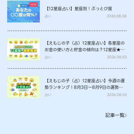
【12星座占い】星座別！ぶっとび度
占い
2026.08.08
【えもじの子（占）12星座占い】各星座の
お金の使い方と貯金の傾向は？12星座★徹
底解説
占い
2026.08.03
【えもじの子（占）12星座占い】今週の運
勢ランキング！8月3日～8月9日の運勢
は？
占い
2026.08.02
記事一覧