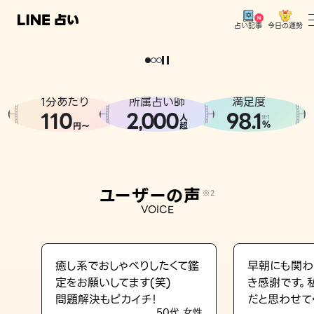
今日の運勢
占い記事
。
どうせなら
運
気
を
味
方
に
し
た
い
、
恋
も
仕
事
も
トップ
ユーザーの声
1分あたり
所属占い師
満足度
相談事例
110
2
000
98.1
,
人
※1
%
円〜
超
占いの流れ
おすすめの占い師
ユーザーの声
※2
よくある質問
VOICE
えもじの子（占）12星座占い
占い記事
癒し系でおしゃべりしたくて鑑
早朝にも関わ
定をお願いしてます(笑)
き感謝です。
お知らせ
問題解決もピカイチ！
だと思わせて
50代 女性