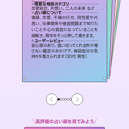
タロット
霊視・オーラ
スピリチュアル・リーディング
オラクルカード
スピリチュアル・リーディング
透視
得意な相談カテゴリ
得意な相談カテゴリ
得意な相談カテゴリ
スピリチュアル・リーディング
得意な相談カテゴリ
得意な相談カテゴリ
恋愛総合、片想い、二人の未来 など
片想い、二人の未来、年の差 など
出逢い、片想い、復縁 など
恋愛総合、あの人の気持ち など
得意な相談カテゴリ
片想い、あの人の気持ち、復縁 など
片想い、あの人の気持ち、復縁 など
占い師について
占い師について
占い師について
占い師について
占い師について
占い師について
恋愛のお悩みの中でも特に「曖昧な関
係」の相談を得意としており、友達以上
恋人未満なお相手との今後や本音を丁
未来には何パターンもの選択肢があり
ます。不安で視えにくくなっているあな
たの素敵な未来を見つけ、その未来を
連絡再開、復縁、成就などの報告実績
多数。セラピストとして2万超の施術経
験があるからこそできる鑑定で、より良
復縁、恋愛、不倫の行方、同性愛や片
3,700年以上の歴史を持つ東洋最古の
占術「易占」で詳細まで占い、幸せへ向
かう道筋を示します。厳しい結果にも具
思い、仕事関係や借金問題まで知りた
いことや心の負担になっていることを
寧に読み解き恋愛成就へと導きます。
霊視×オラクルカードを使って「今」と「未来」そして「気になるあの人の気持ち」まで丁寧に読み解き、恋や人生のヒントを優しく引き出します。
選択できるようアドバイスします。
体的な対策をお伝えします。
い未来をサポートします。
ユーザーレビュー
ユーザーレビュー
紐解き、背中をそっと押して導きます。
ユーザーレビュー
ユーザーレビュー
鑑定していただいてアドバイス通りに行
動すると仲が復活してきました。ありが
ユーザーレビュー
不安な気持ちが嘘みたいに晴れまし
た…！よく視えていらっしゃるんだなと
複雑な背景もしっかり聞いて鑑定して
いただけました。気持ちが楽になりまし
職場の人の性質や人間関係、本心など
本当によく視えていてびっくり。対策が
ユーザーレビュー
とても心温まる鑑定でした。しかもこち
らは何も言っていないのに視えていらっ
とうございました（40代 女性）
安心感のあり、言い切ってくれる所や濁
感じました（40代 女性）
た（50代 女性）
打てて前向きになれます（40代）
さない鑑定のおかげで、毎回自分の気
しゃるんだなと驚きです（30代女性）
持ちを整えられます（30代 男性）
高評価の占い師を見てみよう