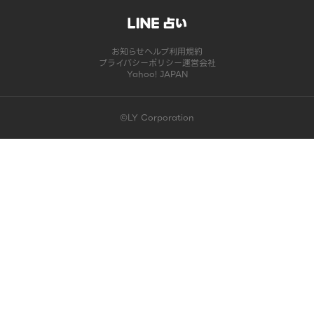
お知らせ
ヘルプ
利用規約
プライバシーポリシー
運営会社
Yahoo! JAPAN
©LY Corporation
このコンテンツは掲載が終了しました | LINE占い