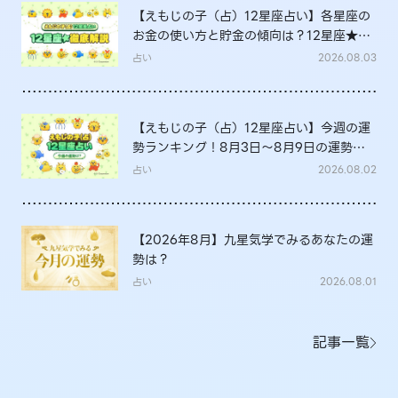
【えもじの子（占）12星座占い】各星座の
お金の使い方と貯金の傾向は？12星座★徹
底解説
占い
2026.08.03
【えもじの子（占）12星座占い】今週の運
勢ランキング！8月3日～8月9日の運勢
は？
占い
2026.08.02
【2026年8月】九星気学でみるあなたの運
勢は？
占い
2026.08.01
記事一覧