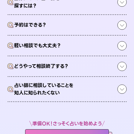
Q
探すには？
Q
予約はできる？
Q
軽い相談でも大丈夫？
Q
どうやって相談終了する？
占い師に相談していることを
Q
知人に知られたくない
準備OK！さっそく占いを始めよう