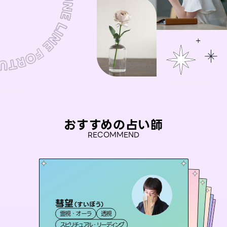
おすすめの占い師
RECOMMEND
彗望
桃源珠羽
（
すいぼう
）
セラピスト理恵
（
とうげんみう
）
おう 霊感オラクル
未来視師＊花
霊視・オーラ
透視
霊視・オーラ
タロット
アイリス -iris-
霊視・オーラ
霊視・オーラ
タロット
霊視・オーラ
スピリチュアル・リーディング
スピリチュアル・リーディング
心理学