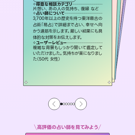
西洋占星術
スピリチュアル・リーディング
オラクルカード
スピリチュアル・リーディング
タロット
得意な相談カテゴリ
得意な相談カテゴリ
得意な相談カテゴリ
ルーン
得意な相談カテゴリ
得意な相談カテゴリ
片想い、あの人の気持ち、復縁 など
片想い、あの人の気持ち、復縁 など
片想い、二人の未来、年の差 など
恋愛総合、あの人の気持ち など
得意な相談カテゴリ
出逢い、片想い、復縁 など
恋愛総合、片想い、二人の未来 など
占い師について
占い師について
占い師について
占い師について
占い師について
占い師について
未来には何パターンもの選択肢があり
ます。不安で視えにくくなっているあな
たの素敵な未来を見つけ、その未来を
連絡再開、復縁、成就などの報告実績
多数。セラピストとして2万超の施術経
験があるからこそできる鑑定で、より良
恋愛のお悩みの中でも特に「曖昧な関
係」の相談を得意としており、友達以上
恋人未満なお相手との今後や本音を丁
3,700年以上の歴史を持つ東洋最古の
復縁、恋愛、不倫の行方、同性愛や片
思い、仕事関係や借金問題まで知りた
いことや心の負担になっていることを
占術「易占」で詳細まで占い、幸せへ向
かう道筋を示します。厳しい結果にも具
選択できるようアドバイスします。
霊視×オラクルカードを使って「今」と「未来」そして「気になるあの人の気持ち」まで丁寧に読み解き、恋や人生のヒントを優しく引き出します。
い未来をサポートします。
紐解き、背中をそっと押して導きます。
寧に読み解き恋愛成就へと導きます。
ユーザーレビュー
ユーザーレビュー
体的な対策をお伝えします。
ユーザーレビュー
ユーザーレビュー
職場の人の性質や人間関係、本心など
本当によく視えていてびっくり。対策が
ユーザーレビュー
不安な気持ちが嘘みたいに晴れまし
た…！よく視えていらっしゃるんだなと
安心感のあり、言い切ってくれる所や濁
さない鑑定のおかげで、毎回自分の気
とても心温まる鑑定でした。しかもこち
らは何も言っていないのに視えていらっ
ユーザーレビュー
鑑定していただいてアドバイス通りに行
動すると仲が復活してきました。ありが
打てて前向きになれます（40代）
複雑な背景もしっかり聞いて鑑定して
感じました（40代 女性）
持ちを整えられます（30代 男性）
しゃるんだなと驚きです（30代女性）
いただけました。気持ちが楽になりまし
とうございました（40代 女性）
た（50代 女性）
高評価の占い師を見てみよう