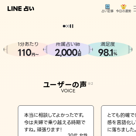
今日の運勢
占い記事
。
どうせなら
運
気
を
味
方
に
し
た
い
、
恋
も
仕
事
も
トップ
ユーザーの声
1分あたり
所属占い師
満足度
相談事例
110
2
000
98.1
,
人
※1
%
円〜
超
占いの流れ
おすすめの占い師
ユーザーの声
※2
よくある質問
VOICE
えもじの子（占）12星座占い
占い記事
本当に相談してよかったです。
とても的確で
今は夫婦で乗り越える時期で
感を言語化し
お知らせ
すね。頑張ります！
に落ちました
30代 女性