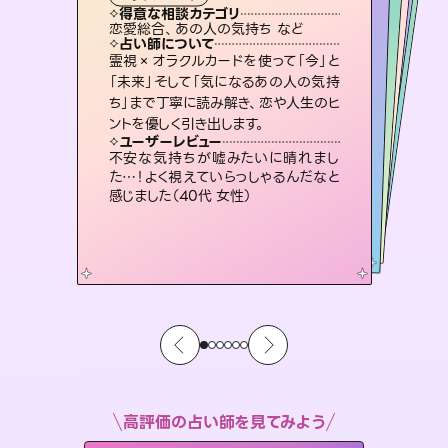
霊視・オーラ
スピリチュアル・リーディング
スピリチュアル・リーディング
スピリチュアル・リーディング
タロット
得意な相談カテゴリ
得意な相談カテゴリ
得意な相談カテゴリ
スピリチュアル・リーディング
得意な相談カテゴリ
得意な相談カテゴリ
恋愛総合、あの人の気持ち など
恋愛総合、片想い、二人の未来 など
片想い、あの人の気持ち、復縁 など
片想い、あの人の気持ち、復縁 など
得意な相談カテゴリ
出逢い、片想い、復縁 など
片想い、二人の未来、年の差 など
占い師について
占い師について
占い師について
占い師について
占い師について
占い師について
未来には何パターンもの選択肢があり
ます。不安で視えにくくなっているあな
たの素敵な未来を見つけ、その未来を
3,700年以上の歴史を持つ東洋最古の
占術「易占」で詳細まで占い、幸せへ向
かう道筋を示します。厳しい結果にも具
復縁、恋愛、不倫の行方、同性愛や片
思い、仕事関係や借金問題まで知りた
いことや心の負担になっていることを
霊視×オラクルカードを使って「今」と
連絡再開、復縁、成就などの報告実績
多数。セラピストとして2万超の施術経
験があるからこそできる鑑定で、より良
「未来」そして「気になるあの人の気持
ち」まで丁寧に読み解き、恋や人生のヒ
選択できるようアドバイスします。
恋愛のお悩みの中でも特に「曖昧な関係」の相談を得意としており、友達以上恋人未満なお相手との今後や本音を丁寧に読み解き恋愛成就へと導きます。
体的な対策をお伝えします。
い未来をサポートします。
紐解き、背中をそっと押して導きます。
ユーザーレビュー
ユーザーレビュー
ントを優しく引き出します。
ユーザーレビュー
ユーザーレビュー
職場の人の性質や人間関係、本心など
本当によく視えていてびっくり。対策が
ユーザーレビュー
鑑定していただいてアドバイス通りに行
動すると仲が復活してきました。ありが
とても心温まる鑑定でした。しかもこち
らは何も言っていないのに視えていらっ
複雑な背景もしっかり聞いて鑑定して
いただけました。気持ちが楽になりまし
ユーザーレビュー
安心感のあり、言い切ってくれる所や濁
さない鑑定のおかげで、毎回自分の気
打てて前向きになれます（40代）
不安な気持ちが嘘みたいに晴れまし
とうございました（40代 女性）
しゃるんだなと驚きです（30代女性）
た（50代 女性）
た…！よく視えていらっしゃるんだなと
持ちを整えられます（30代 男性）
感じました（40代 女性）
高評価の占い師を見てみよう