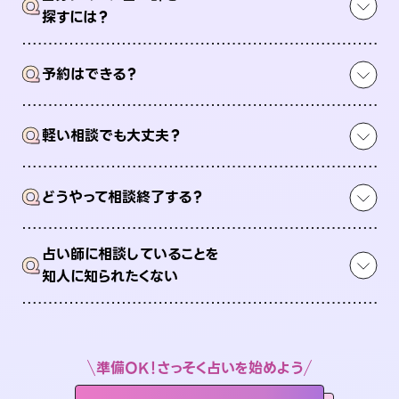
Q
探すには？
Q
予約はできる？
Q
軽い相談でも大丈夫？
Q
どうやって相談終了する？
占い師に相談していることを
Q
知人に知られたくない
準備OK！さっそく占いを始めよう