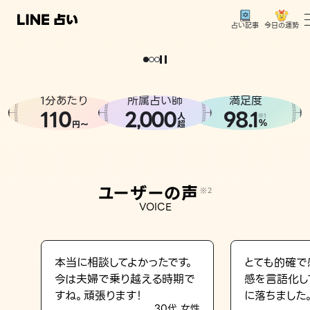
今日の運勢
占い記事
。
どうせなら
運
気
を
味
方
に
し
た
い
、
恋
も
仕
事
も
トップ
ユーザーの声
1分あたり
所属占い師
満足度
相談事例
110
2
000
98.1
,
人
※1
%
円〜
超
占いの流れ
おすすめの占い師
ユーザーの声
※2
よくある質問
VOICE
えもじの子（占）12星座占い
占い記事
本当に相談してよかったです。
とても的確で
今は夫婦で乗り越える時期で
感を言語化し
お知らせ
すね。頑張ります！
に落ちました
30代 女性