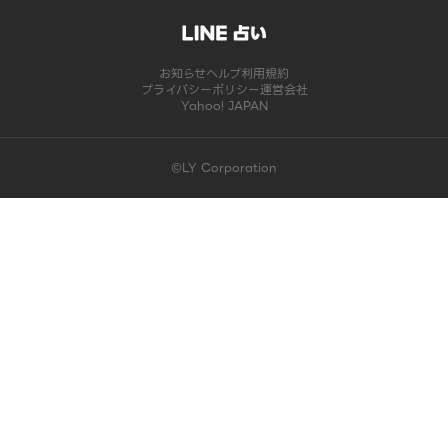
お知らせ
ヘルプ
利用規約
プライバシーポリシー
運営会社
Yahoo! JAPAN
©LY Corporation
このコンテンツは掲載が終了しました | LINE占い