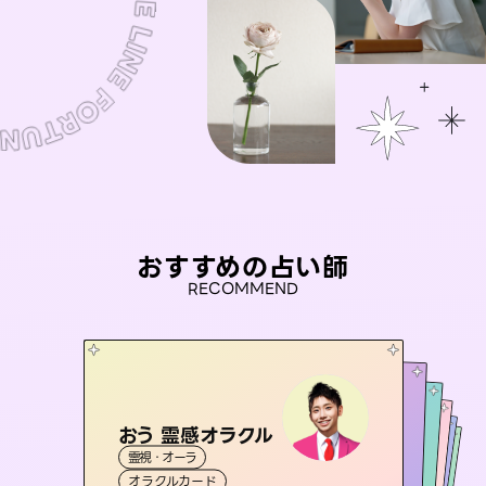
おすすめの占い師
RECOMMEND
おう 霊感オラクル
アイリス -iris-
彗望
桃源珠羽
（
すいぼう
未来視師＊花
）
霊視・オーラ
西洋占星術
（
とうげんみう
タロット
セラピスト理恵
霊視・オーラ
）
霊視・オーラ
透視
霊視・オーラ
タロット
オラクルカード
ルーン
心理学