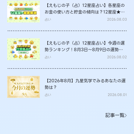
【えもじの子（占）12星座占い】各星座の
お金の使い方と貯金の傾向は？12星座★徹
底解説
占い
2026.08.03
【えもじの子（占）12星座占い】今週の運
勢ランキング！8月3日～8月9日の運勢
は？
占い
2026.08.02
【2026年8月】九星気学でみるあなたの運
勢は？
占い
2026.08.01
記事一覧