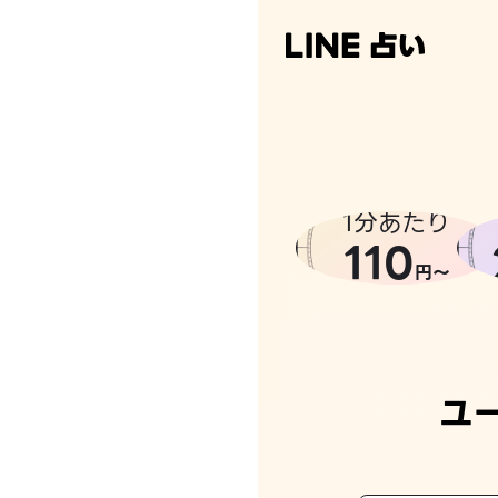
なんかち
1分あたり
110
円〜
ユ