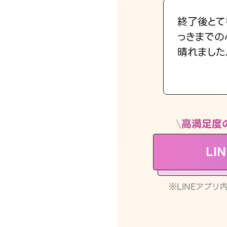
終了後とて
っきまでの
晴れました
高満足度
LI
※LINEアプ