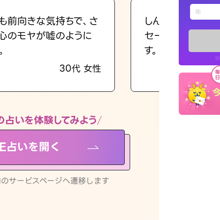
えもじの
も前向きな気持ちで、さ
しんどくなってま
心のモヤが嘘のように
セージを読み返し
占い記事
。
す。
※
30代 女性
お知らせ
の占いを体験してみよう
NE占いを開く
※LINEアプ
リ内のサービスページへ遷移します