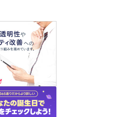
の声
れ
の占い師
質問