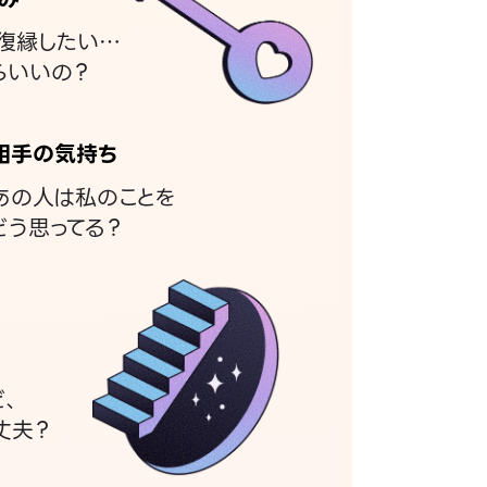
復縁したい…
らいいの？
相手の気持ち
あの人は私のことを
どう思ってる？
ど、
丈夫？