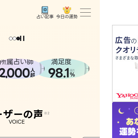
今日の運勢
占い記事
トップ
ょっと
。
元
気
に
な
った
、
話
し
たら
ユーザー
所属占い師
満足度
2
000
98.1
,
人
相談事例
※1
%
超
占いの流
おすすめ
ーザーの声
※2
VOICE
よくある