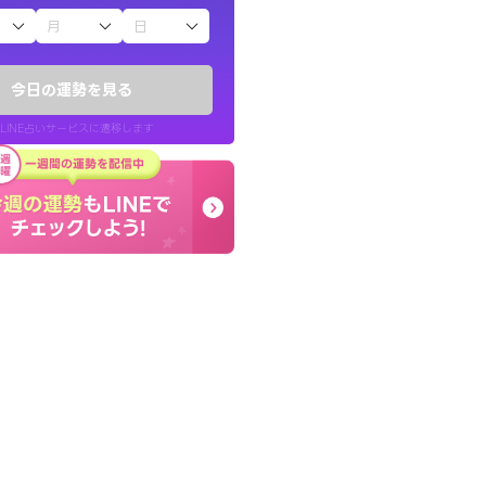
子（占）12星座占い
したが、先生のメッ
コーチのように占い結果
てお守りにしてま
り良くなる指針を提示し
今日の運勢を見る
LINE占いサービスに遷移します
40代 女性
LINE占いを開く
リ内のサービスページへ遷移します