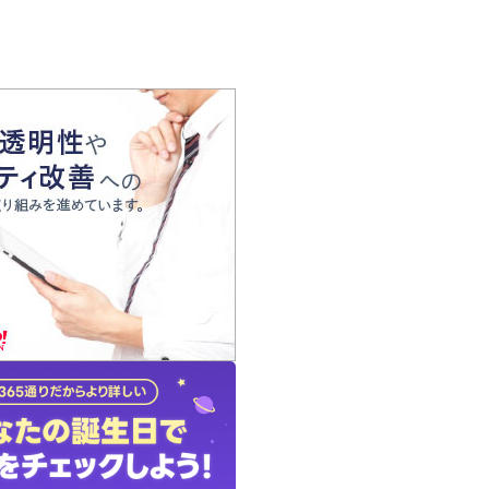
の声
れ
の占い師
質問