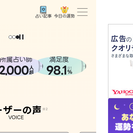
今日の運勢
占い記事
トップ
ょっと
。
元
気
に
な
った
、
話
し
たら
ユーザー
所属占い師
満足度
2
000
98.1
,
人
相談事例
※1
%
超
占いの流
おすすめ
ーザーの声
※2
VOICE
よくある