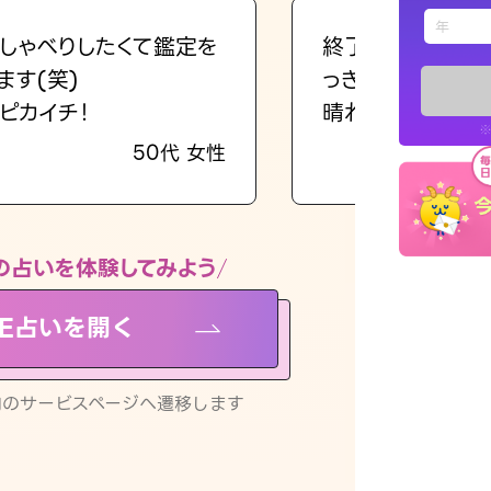
えもじの
しゃべりしたくて鑑定を
終了後とても前向
ます(笑)
っきまでの心のモ
占い記事
ピカイチ！
晴れました。
※
50代 女性
お知らせ
の占いを体験してみよう
NE占いを開く
※LINEアプ
リ内のサービスページへ遷移します