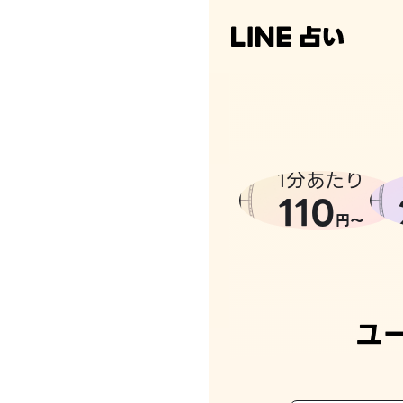
なんかち
1分あたり
110
円〜
ユ