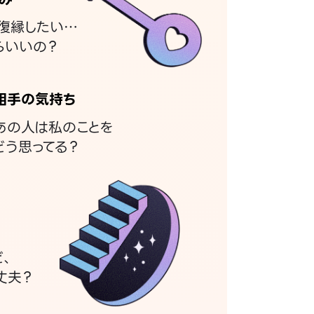
復縁したい…
らいいの？
相手の気持ち
あの人は私のことを
どう思ってる？
ど、
丈夫？