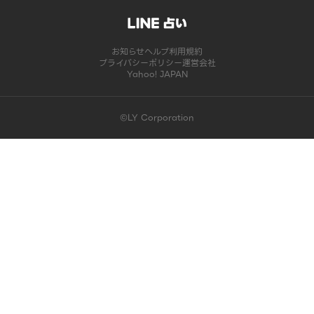
お知らせ
ヘルプ
利用規約
プライバシーポリシー
運営会社
Yahoo! JAPAN
©LY Corporation
このコンテンツは掲載が終了しました | LINE占い