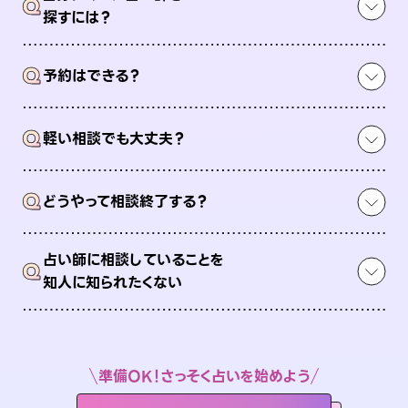
Q
探すには？
Q
予約はできる？
Q
軽い相談でも大丈夫？
Q
どうやって相談終了する？
占い師に相談していることを
Q
知人に知られたくない
準備OK！さっそく占いを始めよう