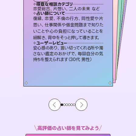
タロット
霊視・オーラ
スピリチュアル・リーディング
スピリチュアル・リーディング
スピリチュアル・リーディング
心理学
得意な相談カテゴリ
得意な相談カテゴリ
得意な相談カテゴリ
スピリチュアル・リーディング
得意な相談カテゴリ
得意な相談カテゴリ
恋愛総合、片想い、二人の未来 など
恋愛総合、あの人の気持ち など
片想い、あの人の気持ち、復縁 など
片想い、二人の未来、年の差 など
得意な相談カテゴリ
片想い、あの人の気持ち、復縁 など
出逢い、片想い、復縁 など
占い師について
占い師について
占い師について
占い師について
占い師について
占い師について
恋愛のお悩みの中でも特に「曖昧な関
係」の相談を得意としており、友達以上
恋人未満なお相手との今後や本音を丁
3,700年以上の歴史を持つ東洋最古の
占術「易占」で詳細まで占い、幸せへ向
かう道筋を示します。厳しい結果にも具
霊視×オラクルカードを使って「今」と
「未来」そして「気になるあの人の気持
ち」まで丁寧に読み解き、恋や人生のヒ
復縁、恋愛、不倫の行方、同性愛や片
未来には何パターンもの選択肢があり
ます。不安で視えにくくなっているあな
たの素敵な未来を見つけ、その未来を
思い、仕事関係や借金問題まで知りた
いことや心の負担になっていることを
寧に読み解き恋愛成就へと導きます。
連絡再開、復縁、成就などの報告実績多数。セラピストとして2万超の施術経験があるからこそできる鑑定で、より良い未来をサポートします。
体的な対策をお伝えします。
選択できるようアドバイスします。
ントを優しく引き出します。
ユーザーレビュー
ユーザーレビュー
紐解き、背中をそっと押して導きます。
ユーザーレビュー
ユーザーレビュー
鑑定していただいてアドバイス通りに行
動すると仲が復活してきました。ありが
ユーザーレビュー
とても心温まる鑑定でした。しかもこち
らは何も言っていないのに視えていらっ
職場の人の性質や人間関係、本心など
本当によく視えていてびっくり。対策が
複雑な背景もしっかり聞いて鑑定して
いただけました。気持ちが楽になりまし
ユーザーレビュー
不安な気持ちが嘘みたいに晴れまし
た…！よく視えていらっしゃるんだなと
とうございました（40代 女性）
安心感のあり、言い切ってくれる所や濁
しゃるんだなと驚きです（30代女性）
打てて前向きになれます（40代）
た（50代 女性）
さない鑑定のおかげで、毎回自分の気
感じました（40代 女性）
持ちを整えられます（30代 男性）
高評価の占い師を見てみよう