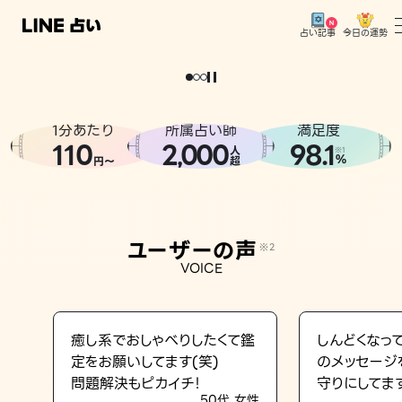
今日の運勢
占い記事
。
どうせなら
運
気
を
味
方
に
し
た
い
、
恋
も
仕
事
も
トップ
ユーザーの声
1分あたり
所属占い師
満足度
相談事例
110
2
000
98.1
,
人
※1
%
円〜
超
占いの流れ
おすすめの占い師
ユーザーの声
※2
よくある質問
VOICE
えもじの子（占）12星座占い
占い記事
癒し系でおしゃべりしたくて鑑
しんどくなっ
定をお願いしてます(笑)
のメッセージ
お知らせ
問題解決もピカイチ！
守りにしてま
50代 女性