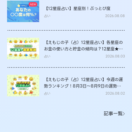
【12星座占い】星座別！ぶっとび度
占い
2026.08.08
【えもじの子（占）12星座占い】各星座の
お金の使い方と貯金の傾向は？12星座★徹
底解説
占い
2026.08.03
【えもじの子（占）12星座占い】今週の運
勢ランキング！8月3日～8月9日の運勢
は？
占い
2026.08.02
記事一覧