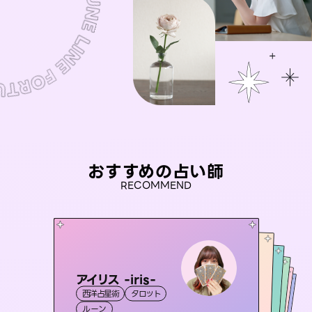
おすすめの占い師
RECOMMEND
アイリス -iris-
おう 霊感オラクル
彗望
セラピスト理恵
（
すいぼう
桃源珠羽
）
西洋占星術
タロット
霊視・オーラ
未来視師＊花
霊視・オーラ
（
とうげんみう
霊視・オーラ
透視
霊視・オーラ
）
タロット
ルーン
オラクルカード