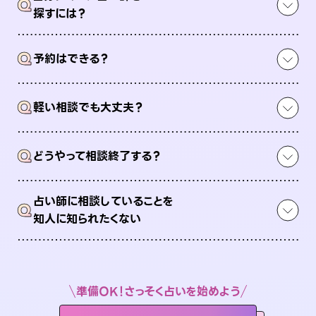
Q
探すには？
Q
予約はできる？
Q
軽い相談でも大丈夫？
Q
どうやって相談終了する？
占い師に相談していることを
Q
知人に知られたくない
準備OK！さっそく占いを始めよう