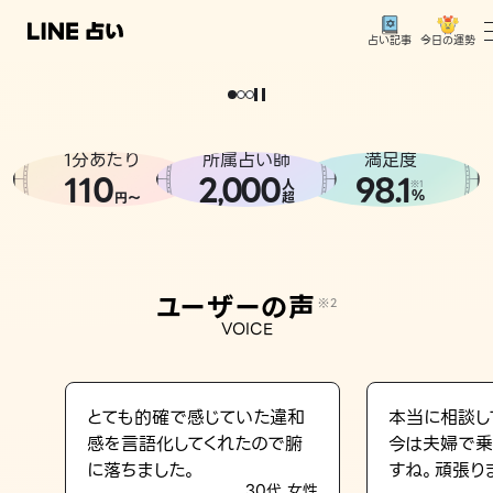
今日の運勢
占い記事
。
どうせなら
運
気
を
味
方
に
し
た
い
、
恋
も
仕
事
も
トップ
ユーザーの声
1分あたり
所属占い師
満足度
相談事例
110
2
000
98.1
,
人
※1
%
円〜
超
占いの流れ
おすすめの占い師
ユーザーの声
※2
よくある質問
VOICE
えもじの子（占）12星座占い
占い記事
とても的確で感じていた違和
本当に相談し
感を言語化してくれたので腑
今は夫婦で乗
お知らせ
に落ちました。
すね。頑張り
30代 女性