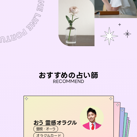
おすすめの占い師
RECOMMEND
おう 霊感オラクル
桃源珠羽
未来視師＊花
（
とうげんみう
）
彗望
アイリス -iris-
霊視・オーラ
（
すいぼう
霊視・オーラ
）
タロット
セラピスト理恵
霊視・オーラ
霊視・オーラ
心理学
西洋占星術
透視
オラクルカード
スピリチュアル・リーディング
タロット