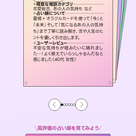
霊視・オーラ
スピリチュアル・リーディング
スピリチュアル・リーディング
ルーン
タロット
得意な相談カテゴリ
得意な相談カテゴリ
得意な相談カテゴリ
スピリチュアル・リーディング
得意な相談カテゴリ
得意な相談カテゴリ
恋愛総合、あの人の気持ち など
片想い、あの人の気持ち、復縁 など
出逢い、片想い、復縁 など
片想い、あの人の気持ち、復縁 など
得意な相談カテゴリ
恋愛総合、片想い、二人の未来 など
片想い、二人の未来、年の差 など
占い師について
占い師について
占い師について
占い師について
占い師について
占い師について
復縁、恋愛、不倫の行方、同性愛や片
思い、仕事関係や借金問題まで知りた
いことや心の負担になっていることを
未来には何パターンもの選択肢があり
ます。不安で視えにくくなっているあな
たの素敵な未来を見つけ、その未来を
恋愛のお悩みの中でも特に「曖昧な関
係」の相談を得意としており、友達以上
恋人未満なお相手との今後や本音を丁
霊視×オラクルカードを使って「今」と
連絡再開、復縁、成就などの報告実績
多数。セラピストとして2万超の施術経
験があるからこそできる鑑定で、より良
「未来」そして「気になるあの人の気持
ち」まで丁寧に読み解き、恋や人生のヒ
紐解き、背中をそっと押して導きます。
3,700年以上の歴史を持つ東洋最古の占術「易占」で詳細まで占い、幸せへ向かう道筋を示します。厳しい結果にも具体的な対策をお伝えします。
選択できるようアドバイスします。
い未来をサポートします。
寧に読み解き恋愛成就へと導きます。
ユーザーレビュー
ユーザーレビュー
ントを優しく引き出します。
ユーザーレビュー
ユーザーレビュー
安心感のあり、言い切ってくれる所や濁
さない鑑定のおかげで、毎回自分の気
ユーザーレビュー
複雑な背景もしっかり聞いて鑑定して
いただけました。気持ちが楽になりまし
とても心温まる鑑定でした。しかもこち
らは何も言っていないのに視えていらっ
職場の人の性質や人間関係、本心など
本当によく視えていてびっくり。対策が
ユーザーレビュー
鑑定していただいてアドバイス通りに行
動すると仲が復活してきました。ありが
持ちを整えられます（30代 男性）
不安な気持ちが嘘みたいに晴れまし
た（50代 女性）
しゃるんだなと驚きです（30代女性）
打てて前向きになれます（40代）
た…！よく視えていらっしゃるんだなと
とうございました（40代 女性）
感じました（40代 女性）
高評価の占い師を見てみよう