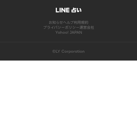
お知らせ
ヘルプ
利用規約
プライバシーポリシー
運営会社
Yahoo! JAPAN
©LY Corporation
このコンテンツは掲載が終了しました | LINE占い