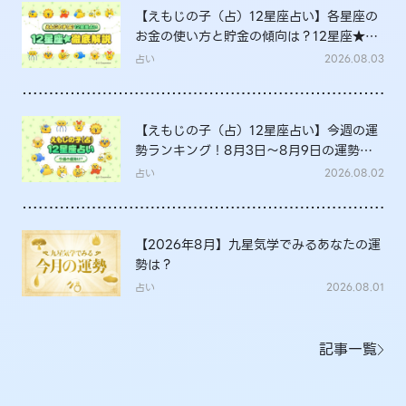
【えもじの子（占）12星座占い】各星座の
お金の使い方と貯金の傾向は？12星座★徹
底解説
占い
2026.08.03
【えもじの子（占）12星座占い】今週の運
勢ランキング！8月3日～8月9日の運勢
は？
占い
2026.08.02
【2026年8月】九星気学でみるあなたの運
勢は？
占い
2026.08.01
記事一覧