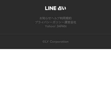
お知らせ
ヘルプ
利用規約
プライバシーポリシー
運営会社
Yahoo! JAPAN
©LY Corporation
このコンテンツは掲載が終了しました | LINE占い