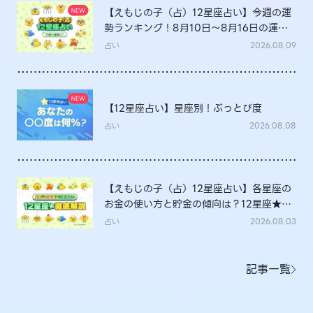
【えもじの子（占）12星座占い】今週の運
勢ランキング！8月10日～8月16日の運勢
は？
占い
2026.08.09
【12星座占い】星座別！ぶっとび度
占い
2026.08.08
【えもじの子（占）12星座占い】各星座の
お金の使い方と貯金の傾向は？12星座★徹
底解説
占い
2026.08.03
記事一覧