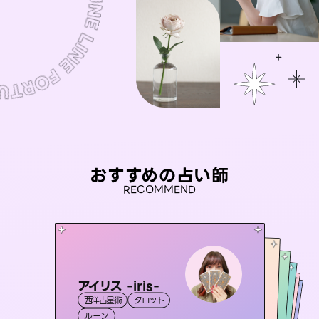
おすすめの占い師
RECOMMEND
アイリス -iris-
おう 霊感オラクル
セラピスト理恵
彗望
桃源珠羽
西洋占星術
タロット
（
すいぼう
霊視・オーラ
）
未来視師＊花
霊視・オーラ
（
とうげんみう
霊視・オーラ
タロット
霊視・オーラ
）
透視
ルーン
オラクルカード