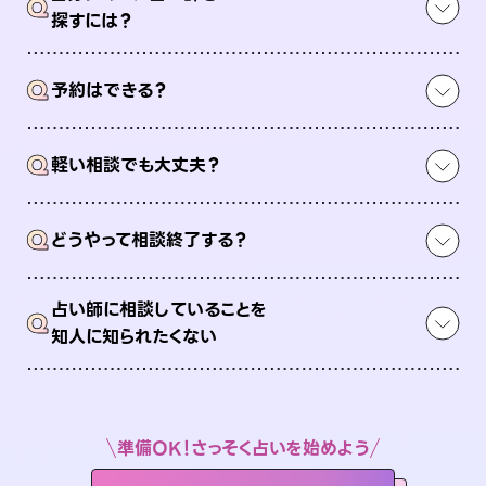
Q
探すには？
Q
予約はできる？
Q
軽い相談でも大丈夫？
Q
どうやって相談終了する？
占い師に相談していることを
Q
知人に知られたくない
準備OK！さっそく占いを始めよう