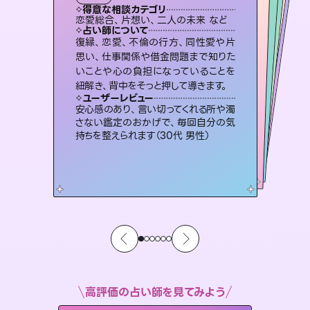
タロット
霊視・オーラ
スピリチュアル・リーディング
スピリチュアル・リーディング
スピリチュアル・リーディング
心理学
得意な相談カテゴリ
得意な相談カテゴリ
得意な相談カテゴリ
スピリチュアル・リーディング
得意な相談カテゴリ
得意な相談カテゴリ
恋愛総合、片想い、二人の未来 など
恋愛総合、あの人の気持ち など
片想い、二人の未来、年の差 など
片想い、あの人の気持ち、復縁 など
得意な相談カテゴリ
片想い、あの人の気持ち、復縁 など
出逢い、片想い、復縁 など
占い師について
占い師について
占い師について
占い師について
占い師について
占い師について
恋愛のお悩みの中でも特に「曖昧な関
係」の相談を得意としており、友達以上
恋人未満なお相手との今後や本音を丁
連絡再開、復縁、成就などの報告実績
多数。セラピストとして2万超の施術経
験があるからこそできる鑑定で、より良
霊視×オラクルカードを使って「今」と
「未来」そして「気になるあの人の気持
ち」まで丁寧に読み解き、恋や人生のヒ
復縁、恋愛、不倫の行方、同性愛や片
未来には何パターンもの選択肢があり
ます。不安で視えにくくなっているあな
たの素敵な未来を見つけ、その未来を
思い、仕事関係や借金問題まで知りた
いことや心の負担になっていることを
寧に読み解き恋愛成就へと導きます。
3,700年以上の歴史を持つ東洋最古の占術「易占」で詳細まで占い、幸せへ向かう道筋を示します。厳しい結果にも具体的な対策をお伝えします。
い未来をサポートします。
選択できるようアドバイスします。
ントを優しく引き出します。
ユーザーレビュー
ユーザーレビュー
紐解き、背中をそっと押して導きます。
ユーザーレビュー
ユーザーレビュー
鑑定していただいてアドバイス通りに行
動すると仲が復活してきました。ありが
ユーザーレビュー
複雑な背景もしっかり聞いて鑑定して
いただけました。気持ちが楽になりまし
職場の人の性質や人間関係、本心など
本当によく視えていてびっくり。対策が
とても心温まる鑑定でした。しかもこち
らは何も言っていないのに視えていらっ
ユーザーレビュー
不安な気持ちが嘘みたいに晴れまし
た…！よく視えていらっしゃるんだなと
とうございました（40代 女性）
安心感のあり、言い切ってくれる所や濁
た（50代 女性）
打てて前向きになれます（40代）
しゃるんだなと驚きです（30代女性）
さない鑑定のおかげで、毎回自分の気
感じました（40代 女性）
持ちを整えられます（30代 男性）
高評価の占い師を見てみよう