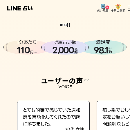
今日の運勢
占い記事
。
どうせなら
運
気
を
味
方
に
し
た
い
、
恋
も
仕
事
も
トップ
ユーザーの声
1分あたり
所属占い師
満足度
相談事例
110
2
000
98.1
,
人
※1
%
円〜
超
占いの流れ
おすすめの占い師
ユーザーの声
※2
よくある質問
VOICE
えもじの子（占）12星座占い
占い記事
とても的確で感じていた違和
癒し系でおし
感を言語化してくれたので腑
定をお願いし
お知らせ
に落ちました。
問題解決もピ
30代 女性