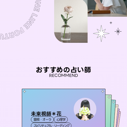
おすすめの占い師
RECOMMEND
未来視師＊花
セラピスト理恵
彗望
おう 霊感オラクル
（
すいぼう
アイリス -iris-
）
霊視・オーラ
心理学
霊視・オーラ
タロット
桃源珠羽
霊視・オーラ
霊視・オーラ
透視
西洋占星術
（
スピリチュアル・リーディング
とうげんみう
スピリチュアル・リーディング
タロット