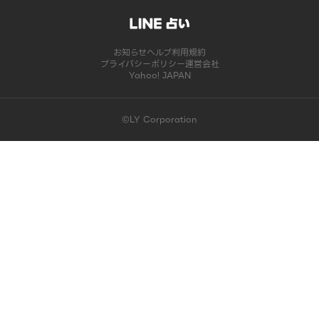
お知らせ
ヘルプ
利用規約
プライバシーポリシー
運営会社
Yahoo! JAPAN
©LY Corporation
このコンテンツは掲載が終了しました | LINE占い