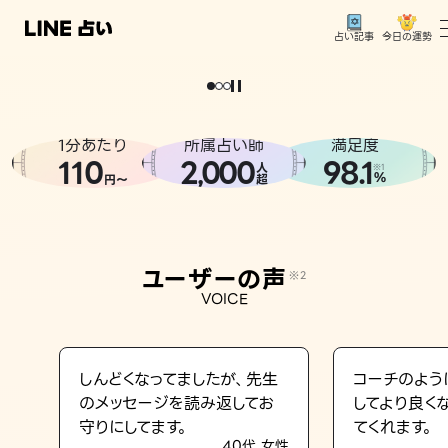
今日の運勢
占い記事
。
どうせなら
運
気
を
味
方
に
し
た
い
、
恋
も
仕
事
も
トップ
ユーザーの声
1分あたり
所属占い師
満足度
相談事例
110
2
000
98.1
,
人
※1
%
円〜
超
占いの流れ
おすすめの占い師
ユーザーの声
※2
よくある質問
VOICE
えもじの子（占）12星座占い
占い記事
しんどくなってましたが、先生
コーチのよう
のメッセージを読み返してお
してより良く
お知らせ
守りにしてます。
てくれます。
40代 女性