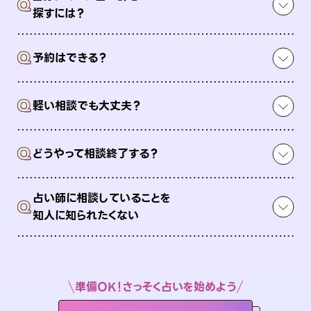
Q
探すには？
Q
予約はできる？
Q
軽い相談でも大丈夫？
Q
どうやって相談終了する？
占い師に相談していることを
Q
知人に知られたくない
準備OK！さっそく占いを始めよう