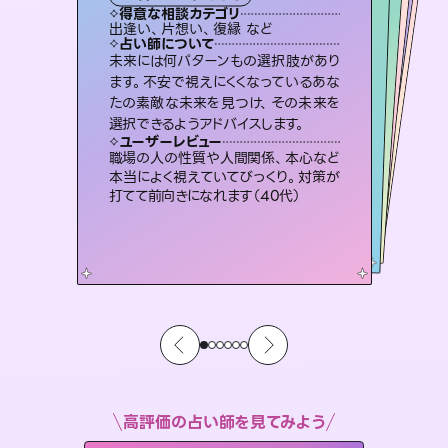
霊視・オーラ
スピリチュアル・リーディング
）
オラクルカード
ルーン
タロット
得意な相談カテゴリ
得意な相談カテゴリ
得意な相談カテゴリ
スピリチュアル・リーディング
得意な相談カテゴリ
得意な相談カテゴリ
出逢い、片想い、復縁 など
片想い、二人の未来、年の差 など
片想い、あの人の気持ち、復縁 など
恋愛総合、あの人の気持ち など
得意な相談カテゴリ
恋愛総合、片想い、二人の未来 など
片想い、あの人の気持ち、復縁 など
占い師について
占い師について
占い師について
占い師について
占い師について
占い師について
復縁、恋愛、不倫の行方、同性愛や片
思い、仕事関係や借金問題まで知りた
いことや心の負担になっていることを
3,700年以上の歴史を持つ東洋最古の
占術「易占」で詳細まで占い、幸せへ向
かう道筋を示します。厳しい結果にも具
連絡再開、復縁、成就などの報告実績
多数。セラピストとして2万超の施術経
験があるからこそできる鑑定で、より良
未来には何パターンもの選択肢があり
恋愛のお悩みの中でも特に「曖昧な関
係」の相談を得意としており、友達以上
恋人未満なお相手との今後や本音を丁
ます。不安で視えにくくなっているあな
たの素敵な未来を見つけ、その未来を
紐解き、背中をそっと押して導きます。
霊視×オラクルカードを使って「今」と「未来」そして「気になるあの人の気持ち」まで丁寧に読み解き、恋や人生のヒントを優しく引き出します。
体的な対策をお伝えします。
寧に読み解き恋愛成就へと導きます。
い未来をサポートします。
ユーザーレビュー
ユーザーレビュー
選択できるようアドバイスします。
ユーザーレビュー
ユーザーレビュー
安心感のあり、言い切ってくれる所や濁
さない鑑定のおかげで、毎回自分の気
ユーザーレビュー
不安な気持ちが嘘みたいに晴れまし
た…！よく視えていらっしゃるんだなと
鑑定していただいてアドバイス通りに行
動すると仲が復活してきました。ありが
複雑な背景もしっかり聞いて鑑定して
いただけました。気持ちが楽になりまし
ユーザーレビュー
とても心温まる鑑定でした。しかもこち
らは何も言っていないのに視えていらっ
持ちを整えられます（30代 男性）
職場の人の性質や人間関係、本心など
感じました（40代 女性）
とうございました（40代 女性）
た（50代 女性）
本当によく視えていてびっくり。対策が
しゃるんだなと驚きです（30代女性）
打てて前向きになれます（40代）
高評価の占い師を見てみよう