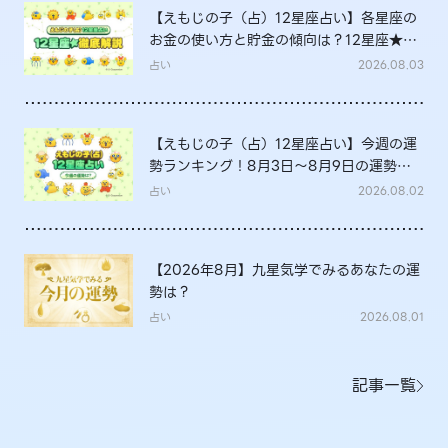
【えもじの子（占）12星座占い】各星座の
お金の使い方と貯金の傾向は？12星座★徹
底解説
占い
2026.08.03
【えもじの子（占）12星座占い】今週の運
勢ランキング！8月3日～8月9日の運勢
は？
占い
2026.08.02
【2026年8月】九星気学でみるあなたの運
勢は？
占い
2026.08.01
記事一覧