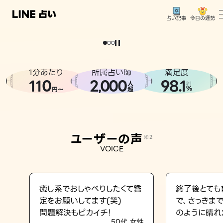
今日の運勢
占い記事
。
どうせなら
運
気
を
味
方
に
し
た
い
、
恋
も
仕
事
も
トップ
ユーザーの声
1分あたり
所属占い師
満足度
相談事例
110
2
000
98.1
,
人
※1
%
円〜
超
占いの流れ
おすすめの占い師
ユーザーの声
※2
よくある質問
VOICE
えもじの子（占）12星座占い
占い記事
癒し系でおしゃべりしたくて鑑
終了後とても
定をお願いしてます(笑)
で、さっきま
お知らせ
問題解決もピカイチ！
のように晴れ
50代 女性