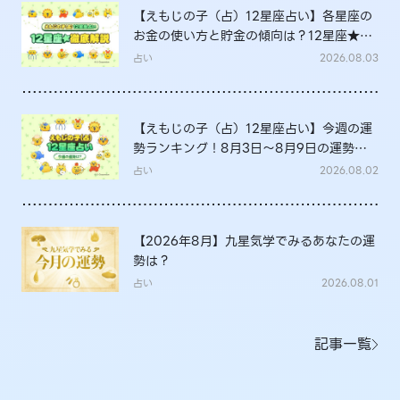
【えもじの子（占）12星座占い】各星座の
お金の使い方と貯金の傾向は？12星座★徹
底解説
占い
2026.08.03
【えもじの子（占）12星座占い】今週の運
勢ランキング！8月3日～8月9日の運勢
は？
占い
2026.08.02
【2026年8月】九星気学でみるあなたの運
勢は？
占い
2026.08.01
記事一覧