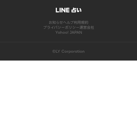
お知らせ
ヘルプ
利用規約
プライバシーポリシー
運営会社
Yahoo! JAPAN
©LY Corporation
このコンテンツは掲載が終了しました | LINE占い