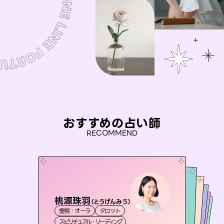
おすすめの占い師
RECOMMEND
桃源珠羽
彗望
（
とうげんみう
）
おう 霊感オラクル
（
すいぼう
）
未来視師＊花
アイリス -iris-
霊視・オーラ
タロット
霊視・オーラ
透視
セラピスト理恵
霊視・オーラ
霊視・オーラ
西洋占星術
心理学
スピリチュアル・リーディング
スピリチュアル・リーディング
タロット