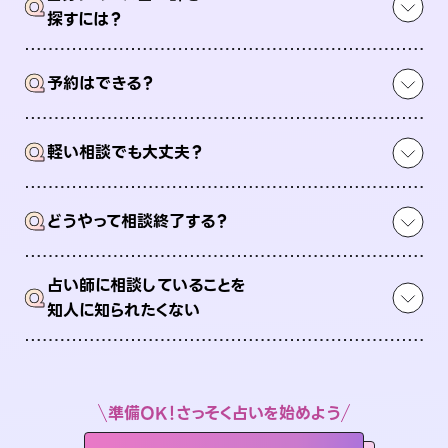
Q
探すには？
Q
予約はできる？
Q
軽い相談でも大丈夫？
Q
どうやって相談終了する？
占い師に相談していることを
Q
知人に知られたくない
準備OK！さっそく占いを始めよう