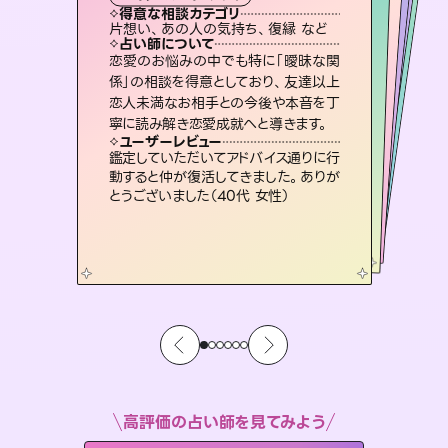
霊視・オーラ
オラクルカード
スピリチュアル・リーディング
ルーン
タロット
得意な相談カテゴリ
得意な相談カテゴリ
得意な相談カテゴリ
スピリチュアル・リーディング
得意な相談カテゴリ
得意な相談カテゴリ
片想い、あの人の気持ち、復縁 など
片想い、あの人の気持ち、復縁 など
恋愛総合、あの人の気持ち など
出逢い、片想い、復縁 など
得意な相談カテゴリ
恋愛総合、片想い、二人の未来 など
片想い、二人の未来、年の差 など
占い師について
占い師について
占い師について
占い師について
占い師について
占い師について
復縁、恋愛、不倫の行方、同性愛や片
思い、仕事関係や借金問題まで知りた
いことや心の負担になっていることを
霊視×オラクルカードを使って「今」と
「未来」そして「気になるあの人の気持
ち」まで丁寧に読み解き、恋や人生のヒ
3,700年以上の歴史を持つ東洋最古の
占術「易占」で詳細まで占い、幸せへ向
かう道筋を示します。厳しい結果にも具
恋愛のお悩みの中でも特に「曖昧な関
連絡再開、復縁、成就などの報告実績
多数。セラピストとして2万超の施術経
験があるからこそできる鑑定で、より良
係」の相談を得意としており、友達以上
恋人未満なお相手との今後や本音を丁
紐解き、背中をそっと押して導きます。
未来には何パターンもの選択肢があります。不安で視えにくくなっているあなたの素敵な未来を見つけ、その未来を選択できるようアドバイスします。
ントを優しく引き出します。
い未来をサポートします。
体的な対策をお伝えします。
ユーザーレビュー
ユーザーレビュー
寧に読み解き恋愛成就へと導きます。
ユーザーレビュー
ユーザーレビュー
安心感のあり、言い切ってくれる所や濁
さない鑑定のおかげで、毎回自分の気
ユーザーレビュー
職場の人の性質や人間関係、本心など
本当によく視えていてびっくり。対策が
とても心温まる鑑定でした。しかもこち
らは何も言っていないのに視えていらっ
不安な気持ちが嘘みたいに晴れまし
た…！よく視えていらっしゃるんだなと
ユーザーレビュー
複雑な背景もしっかり聞いて鑑定して
いただけました。気持ちが楽になりまし
持ちを整えられます（30代 男性）
鑑定していただいてアドバイス通りに行
打てて前向きになれます（40代）
しゃるんだなと驚きです（30代女性）
感じました（40代 女性）
動すると仲が復活してきました。ありが
た（50代 女性）
とうございました（40代 女性）
高評価の占い師を見てみよう