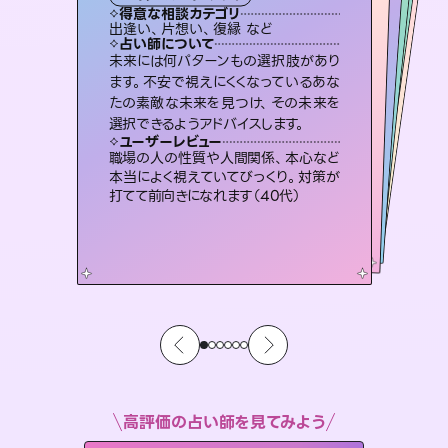
霊視・オーラ
ルーン
）
スピリチュアル・リーディング
スピリチュアル・リーディング
タロット
得意な相談カテゴリ
得意な相談カテゴリ
得意な相談カテゴリ
スピリチュアル・リーディング
得意な相談カテゴリ
得意な相談カテゴリ
出逢い、片想い、復縁 など
恋愛総合、あの人の気持ち など
恋愛総合、片想い、二人の未来 など
片想い、二人の未来、年の差 など
得意な相談カテゴリ
片想い、あの人の気持ち、復縁 など
片想い、あの人の気持ち、復縁 など
占い師について
占い師について
占い師について
占い師について
占い師について
占い師について
3,700年以上の歴史を持つ東洋最古の
占術「易占」で詳細まで占い、幸せへ向
かう道筋を示します。厳しい結果にも具
復縁、恋愛、不倫の行方、同性愛や片
思い、仕事関係や借金問題まで知りた
いことや心の負担になっていることを
霊視×オラクルカードを使って「今」と
「未来」そして「気になるあの人の気持
ち」まで丁寧に読み解き、恋や人生のヒ
未来には何パターンもの選択肢があり
恋愛のお悩みの中でも特に「曖昧な関
係」の相談を得意としており、友達以上
恋人未満なお相手との今後や本音を丁
ます。不安で視えにくくなっているあな
たの素敵な未来を見つけ、その未来を
体的な対策をお伝えします。
連絡再開、復縁、成就などの報告実績多数。セラピストとして2万超の施術経験があるからこそできる鑑定で、より良い未来をサポートします。
紐解き、背中をそっと押して導きます。
寧に読み解き恋愛成就へと導きます。
ントを優しく引き出します。
ユーザーレビュー
ユーザーレビュー
選択できるようアドバイスします。
ユーザーレビュー
ユーザーレビュー
複雑な背景もしっかり聞いて鑑定して
いただけました。気持ちが楽になりまし
ユーザーレビュー
とても心温まる鑑定でした。しかもこち
らは何も言っていないのに視えていらっ
鑑定していただいてアドバイス通りに行
動すると仲が復活してきました。ありが
安心感のあり、言い切ってくれる所や濁
さない鑑定のおかげで、毎回自分の気
ユーザーレビュー
不安な気持ちが嘘みたいに晴れまし
た…！よく視えていらっしゃるんだなと
た（50代 女性）
職場の人の性質や人間関係、本心など
しゃるんだなと驚きです（30代女性）
とうございました（40代 女性）
持ちを整えられます（30代 男性）
本当によく視えていてびっくり。対策が
感じました（40代 女性）
打てて前向きになれます（40代）
高評価の占い師を見てみよう