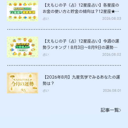
【えもじの子（占）12星座占い】各星座の
お金の使い方と貯金の傾向は？12星座★徹
底解説
占い
2026.08.03
【えもじの子（占）12星座占い】今週の運
勢ランキング！8月3日～8月9日の運勢
は？
占い
2026.08.02
【2026年8月】九星気学でみるあなたの運
勢は？
占い
2026.08.01
記事一覧