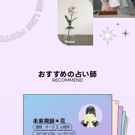
おすすめの占い師
RECOMMEND
未来視師＊花
おう 霊感オラクル
アイリス -iris-
セラピスト理恵
彗望
霊視・オーラ
心理学
霊視・オーラ
（
桃源珠羽
すいぼう
西洋占星術
）
タロット
霊視・オーラ
霊視・オーラ
タロット
（
スピリチュアル・リーディング
とうげんみう
オラクルカード
透視