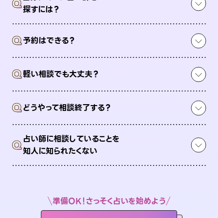
Q
探すには？
Q
予約はできる？
Q
軽い相談でも大丈夫？
Q
どうやって相談終了する？
占い師に相談していることを
Q
知人に知られたくない
準備OK！さっそく占いを始めよう