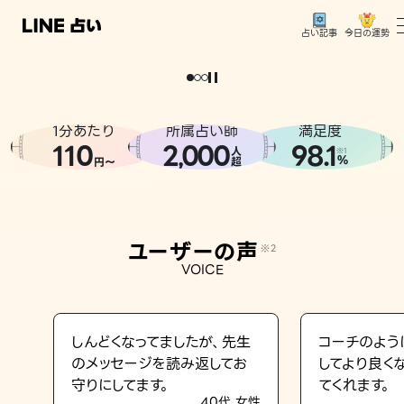
今日の運勢
占い記事
。
どうせなら
運
気
を
味
方
に
し
た
い
、
恋
も
仕
事
も
トップ
ユーザーの声
1分あたり
所属占い師
満足度
相談事例
110
2
000
98.1
,
人
※1
%
円〜
超
占いの流れ
おすすめの占い師
ユーザーの声
※2
よくある質問
VOICE
えもじの子（占）12星座占い
占い記事
しんどくなってましたが、先生
コーチのよう
のメッセージを読み返してお
してより良く
お知らせ
守りにしてます。
てくれます。
40代 女性