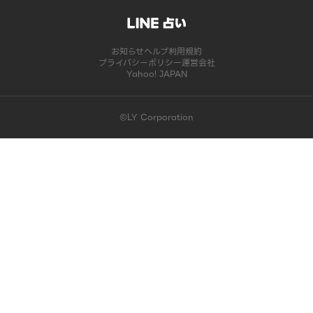
お知らせ
ヘルプ
利用規約
プライバシーポリシー
運営会社
Yahoo! JAPAN
©LY Corporation
このコンテンツは掲載が終了しました | LINE占い