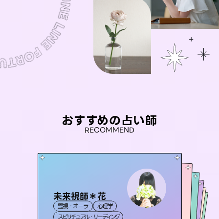
おすすめの占い師
RECOMMEND
未来視師＊花
桃源珠羽
彗望
（
とうげんみう
）
アイリス -iris-
（
すいぼう
おう 霊感オラクル
）
霊視・オーラ
心理学
霊視・オーラ
タロット
セラピスト理恵
霊視・オーラ
西洋占星術
透視
霊視・オーラ
タロット
スピリチュアル・リーディング
スピリチュアル・リーディング