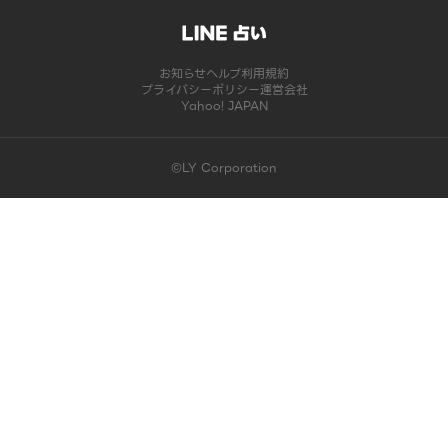
お知らせ
ヘルプ
利用規約
プライバシーポリシー
運営会社
Yahoo! JAPAN
©LY Corporation
このコンテンツは掲載が終了しました | LINE占い