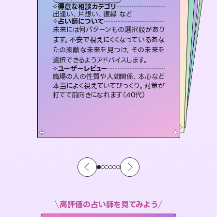
霊視・オーラ
スピリチュアル・リーディング
ルーン
オラクルカード
タロット
得意な相談カテゴリ
得意な相談カテゴリ
得意な相談カテゴリ
スピリチュアル・リーディング
得意な相談カテゴリ
得意な相談カテゴリ
出逢い、片想い、復縁 など
片想い、あの人の気持ち、復縁 など
片想い、あの人の気持ち、復縁 など
恋愛総合、片想い、二人の未来 など
得意な相談カテゴリ
恋愛総合、あの人の気持ち など
片想い、二人の未来、年の差 など
占い師について
占い師について
占い師について
占い師について
占い師について
占い師について
霊視×オラクルカードを使って「今」と
「未来」そして「気になるあの人の気持
ち」まで丁寧に読み解き、恋や人生のヒ
3,700年以上の歴史を持つ東洋最古の
占術「易占」で詳細まで占い、幸せへ向
かう道筋を示します。厳しい結果にも具
恋愛のお悩みの中でも特に「曖昧な関
係」の相談を得意としており、友達以上
恋人未満なお相手との今後や本音を丁
未来には何パターンもの選択肢があり
連絡再開、復縁、成就などの報告実績
多数。セラピストとして2万超の施術経
験があるからこそできる鑑定で、より良
ます。不安で視えにくくなっているあな
たの素敵な未来を見つけ、その未来を
ントを優しく引き出します。
復縁、恋愛、不倫の行方、同性愛や片思い、仕事関係や借金問題まで知りたいことや心の負担になっていることを紐解き、背中をそっと押して導きます。
体的な対策をお伝えします。
い未来をサポートします。
寧に読み解き恋愛成就へと導きます。
ユーザーレビュー
ユーザーレビュー
選択できるようアドバイスします。
ユーザーレビュー
ユーザーレビュー
不安な気持ちが嘘みたいに晴れまし
た…！よく視えていらっしゃるんだなと
ユーザーレビュー
安心感のあり、言い切ってくれる所や濁
さない鑑定のおかげで、毎回自分の気
とても心温まる鑑定でした。しかもこち
らは何も言っていないのに視えていらっ
複雑な背景もしっかり聞いて鑑定して
いただけました。気持ちが楽になりまし
ユーザーレビュー
鑑定していただいてアドバイス通りに行
動すると仲が復活してきました。ありが
感じました（40代 女性）
職場の人の性質や人間関係、本心など
持ちを整えられます（30代 男性）
しゃるんだなと驚きです（30代女性）
た（50代 女性）
本当によく視えていてびっくり。対策が
とうございました（40代 女性）
打てて前向きになれます（40代）
高評価の占い師を見てみよう