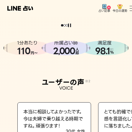
今日の運勢
占い記事
。
どうせなら
運
気
を
味
方
に
し
た
い
、
恋
も
仕
事
も
トップ
ユーザーの声
1分あたり
所属占い師
満足度
相談事例
110
2
000
98.1
,
人
※1
%
円〜
超
占いの流れ
おすすめの占い師
ユーザーの声
※2
よくある質問
VOICE
えもじの子（占）12星座占い
占い記事
本当に相談してよかったです。
とても的確で
今は夫婦で乗り越える時期で
感を言語化し
お知らせ
すね。頑張ります！
に落ちました
30代 女性