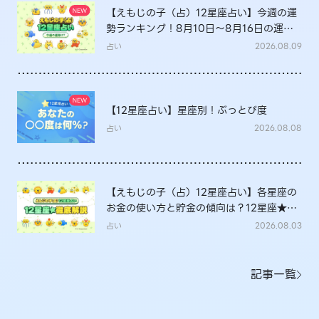
【えもじの子（占）12星座占い】今週の運
勢ランキング！8月10日～8月16日の運勢
は？
占い
2026.08.09
【12星座占い】星座別！ぶっとび度
占い
2026.08.08
【えもじの子（占）12星座占い】各星座の
お金の使い方と貯金の傾向は？12星座★徹
底解説
占い
2026.08.03
記事一覧