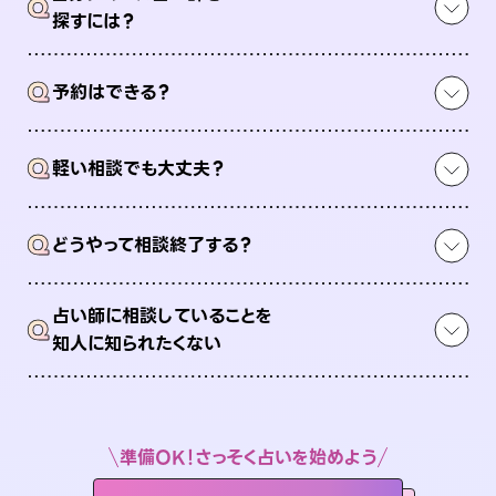
Q
探すには？
Q
予約はできる？
Q
軽い相談でも大丈夫？
Q
どうやって相談終了する？
占い師に相談していることを
Q
知人に知られたくない
準備OK！さっそく占いを始めよう