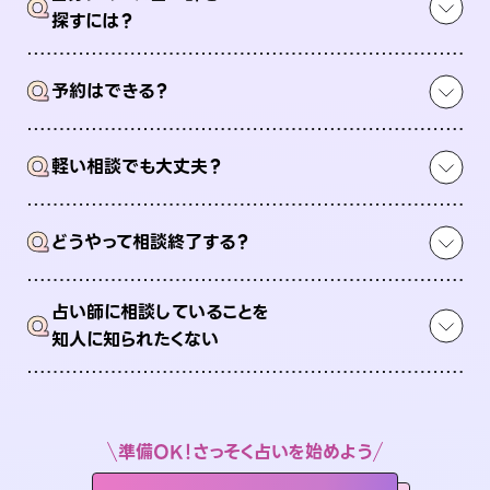
Q
探すには？
Q
予約はできる？
Q
軽い相談でも大丈夫？
Q
どうやって相談終了する？
占い師に相談していることを
Q
知人に知られたくない
準備OK！さっそく占いを始めよう