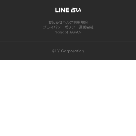
お知らせ
ヘルプ
利用規約
プライバシーポリシー
運営会社
Yahoo! JAPAN
©LY Corporation
このコンテンツは掲載が終了しました | LINE占い