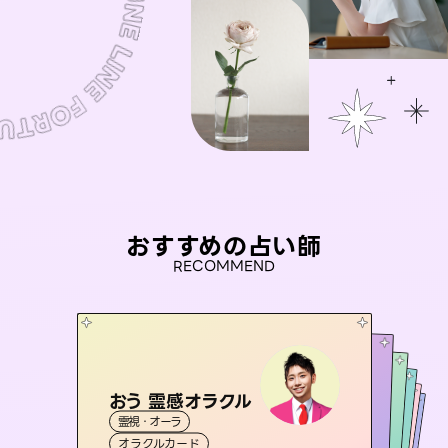
おすすめの占い師
RECOMMEND
おう 霊感オラクル
アイリス -iris-
セラピスト理恵
彗望
桃源珠羽
霊視・オーラ
（
すいぼう
西洋占星術
）
タロット
未来視師＊花
霊視・オーラ
（
とうげんみう
霊視・オーラ
タロット
霊視・オーラ
）
透視
オラクルカード
ルーン