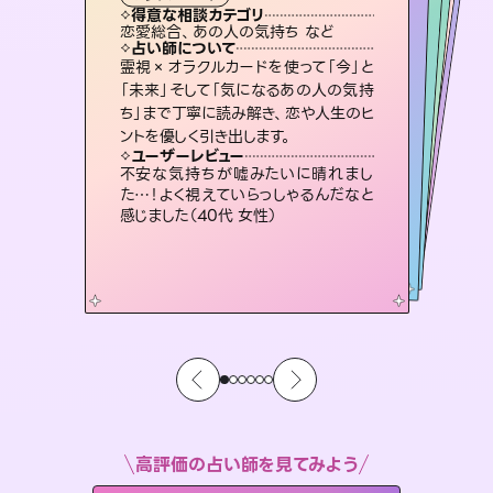
タロット
霊視・オーラ
スピリチュアル・リーディング
スピリチュアル・リーディング
スピリチュアル・リーディング
心理学
得意な相談カテゴリ
得意な相談カテゴリ
得意な相談カテゴリ
スピリチュアル・リーディング
得意な相談カテゴリ
得意な相談カテゴリ
恋愛総合、あの人の気持ち など
恋愛総合、片想い、二人の未来 など
片想い、二人の未来、年の差 など
片想い、あの人の気持ち、復縁 など
得意な相談カテゴリ
片想い、あの人の気持ち、復縁 など
出逢い、片想い、復縁 など
占い師について
占い師について
占い師について
占い師について
占い師について
占い師について
恋愛のお悩みの中でも特に「曖昧な関
係」の相談を得意としており、友達以上
恋人未満なお相手との今後や本音を丁
連絡再開、復縁、成就などの報告実績
多数。セラピストとして2万超の施術経
験があるからこそできる鑑定で、より良
復縁、恋愛、不倫の行方、同性愛や片
思い、仕事関係や借金問題まで知りた
いことや心の負担になっていることを
霊視×オラクルカードを使って「今」と
未来には何パターンもの選択肢があり
ます。不安で視えにくくなっているあな
たの素敵な未来を見つけ、その未来を
「未来」そして「気になるあの人の気持
ち」まで丁寧に読み解き、恋や人生のヒ
寧に読み解き恋愛成就へと導きます。
3,700年以上の歴史を持つ東洋最古の占術「易占」で詳細まで占い、幸せへ向かう道筋を示します。厳しい結果にも具体的な対策をお伝えします。
い未来をサポートします。
選択できるようアドバイスします。
紐解き、背中をそっと押して導きます。
ユーザーレビュー
ユーザーレビュー
ントを優しく引き出します。
ユーザーレビュー
ユーザーレビュー
鑑定していただいてアドバイス通りに行
動すると仲が復活してきました。ありが
ユーザーレビュー
複雑な背景もしっかり聞いて鑑定して
いただけました。気持ちが楽になりまし
職場の人の性質や人間関係、本心など
本当によく視えていてびっくり。対策が
とても心温まる鑑定でした。しかもこち
らは何も言っていないのに視えていらっ
ユーザーレビュー
安心感のあり、言い切ってくれる所や濁
さない鑑定のおかげで、毎回自分の気
とうございました（40代 女性）
不安な気持ちが嘘みたいに晴れまし
た（50代 女性）
打てて前向きになれます（40代）
しゃるんだなと驚きです（30代女性）
た…！よく視えていらっしゃるんだなと
持ちを整えられます（30代 男性）
感じました（40代 女性）
高評価の占い師を見てみよう