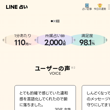
今日の運勢
占い記事
。
どうせなら
運
気
を
味
方
に
し
た
い
、
恋
も
仕
事
も
トップ
ユーザーの声
1分あたり
所属占い師
満足度
相談事例
110
2
000
98.1
,
人
※1
%
円〜
超
占いの流れ
おすすめの占い師
ユーザーの声
※2
よくある質問
VOICE
えもじの子（占）12星座占い
占い記事
とても的確で感じていた違和
しんどくなっ
感を言語化してくれたので腑
のメッセージ
お知らせ
に落ちました。
守りにしてま
30代 女性