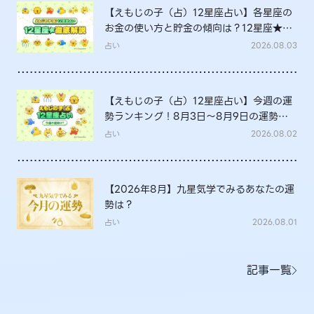
【えもじの子（占）12星座占い】各星座の
お金の使い方と貯金の傾向は？12星座★徹
底解説
占い
2026.08.03
【えもじの子（占）12星座占い】今週の運
勢ランキング！8月3日～8月9日の運勢
は？
占い
2026.08.02
【2026年8月】九星気学でみるあなたの運
勢は？
占い
2026.08.01
記事一覧