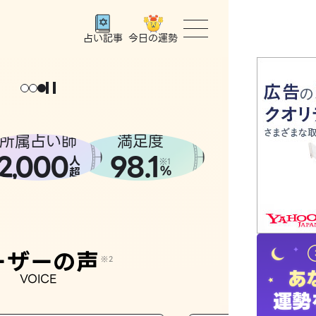
今日の運勢
占い記事
トップ
ユーザー
所属占い師
満足度
2
000
98.1
,
人
相談事例
※1
%
超
占いの流
おすすめ
ーザーの声
※2
VOICE
よくある