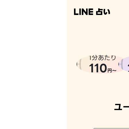
1分あたり
110
円〜
ユ