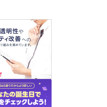
の声
れ
の占い師
質問