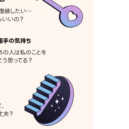
復縁したい…
らいいの？
相手の気持ち
あの人は私のことを
どう思ってる？
ど、
丈夫？