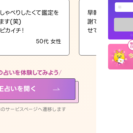
えもじの
しゃべりしたくて鑑定を
早朝にも関わらず
ます(笑)
謝です。私のまま
占い記事
ピカイチ！
せてくれます。
※
50代 女性
お知らせ
の占いを体験してみよう
NE占いを開く
※LINEアプ
リ内のサービスページへ遷移します