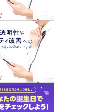
の声
れ
の占い師
質問