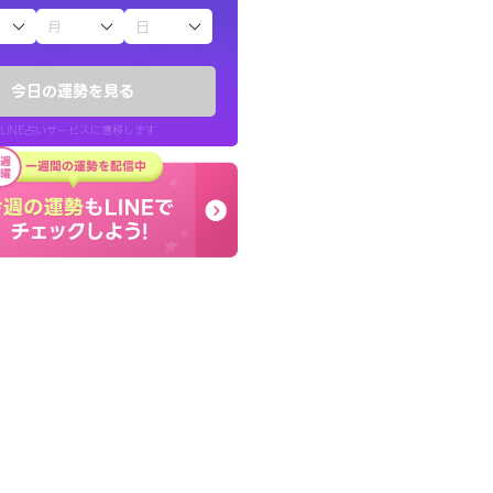
子（占）12星座占い
かったです。今は
とても的確で感じていた
時期ですね。頑
言語化してくれたので腑
今日の運勢を見る
た。
LINE占いサービスに遷移します
30代 女性
LINE占いを開く
リ内のサービスページへ遷移します