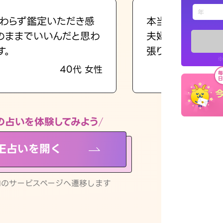
えもじの
わらず鑑定いただき感
本当に相談してよ
のままでいいんだと思わ
夫婦で乗り越える
占い記事
す。
張ります！
※
40代 女性
お知らせ
の占いを体験してみよう
NE占いを開く
※LINEアプ
リ内のサービスページへ遷移します