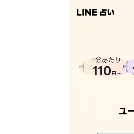
なんかち
1分あたり
110
円〜
ユ