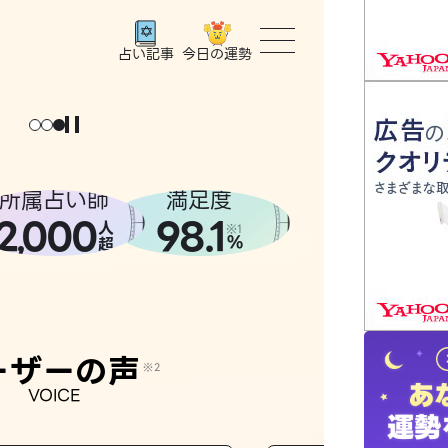
今日の運勢
占い記事
トップ
ょっと
。
元
気
に
な
った
、
話
し
たら
ユーザー
所属占い師
満足度
2
000
98.1
,
人
相談事例
※1
%
超
占いの流
おすすめ
ーザーの声
※2
VOICE
よくある