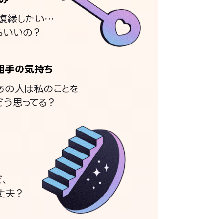
復縁したい…
らいいの？
相手の気持ち
あの人は私のことを
どう思ってる？
ど、
丈夫？