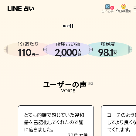
今日の運勢
占い記事
。
どうせなら
運
気
を
味
方
に
し
た
い
、
恋
も
仕
事
も
トップ
ユーザーの声
1分あたり
所属占い師
満足度
相談事例
110
2
000
98.1
,
人
※1
%
円〜
超
占いの流れ
おすすめの占い師
ユーザーの声
※2
よくある質問
VOICE
えもじの子（占）12星座占い
占い記事
とても的確で感じていた違和
コーチのよう
感を言語化してくれたので腑
してより良く
お知らせ
に落ちました。
てくれます。
30代 女性