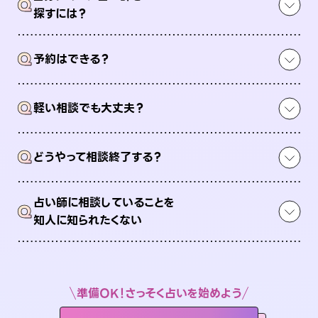
Q
探すには？
Q
予約はできる？
Q
軽い相談でも大丈夫？
Q
どうやって相談終了する？
占い師に相談していることを
Q
知人に知られたくない
準備OK！さっそく占いを始めよう