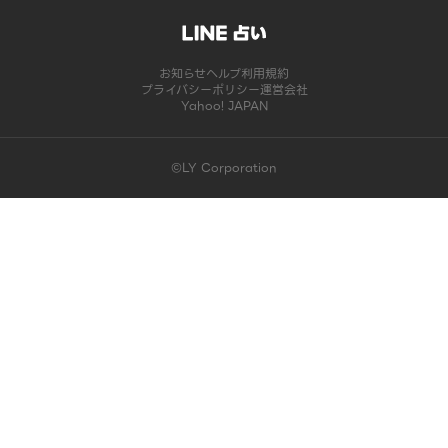
お知らせ
ヘルプ
利用規約
プライバシーポリシー
運営会社
Yahoo! JAPAN
©LY Corporation
このコンテンツは掲載が終了しました | LINE占い