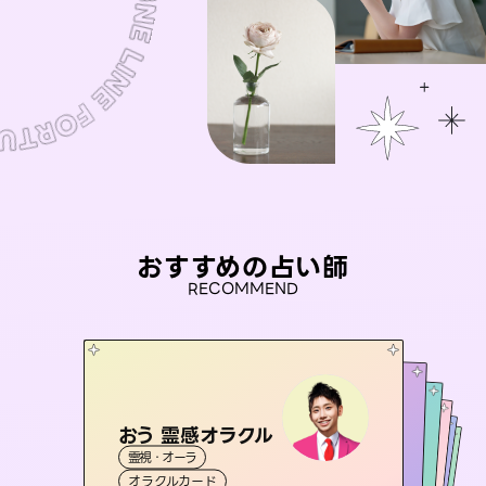
おすすめの占い師
RECOMMEND
おう 霊感オラクル
アイリス -iris-
彗望
桃源珠羽
（
すいぼう
未来視師＊花
）
霊視・オーラ
西洋占星術
（
とうげんみう
タロット
セラピスト理恵
霊視・オーラ
）
霊視・オーラ
透視
霊視・オーラ
タロット
オラクルカード
ルーン
心理学