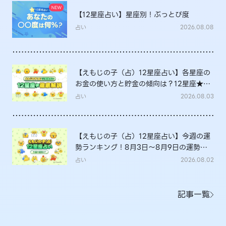
【12星座占い】星座別！ぶっとび度
占い
2026.08.08
【えもじの子（占）12星座占い】各星座の
お金の使い方と貯金の傾向は？12星座★徹
底解説
占い
2026.08.03
【えもじの子（占）12星座占い】今週の運
勢ランキング！8月3日～8月9日の運勢
は？
占い
2026.08.02
記事一覧