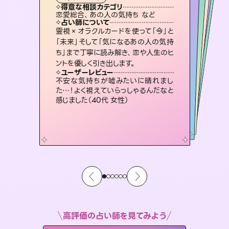
霊視・オーラ
スピリチュアル・リーディング
スピリチュアル・リーディング
スピリチュアル・リーディング
タロット
得意な相談カテゴリ
得意な相談カテゴリ
得意な相談カテゴリ
スピリチュアル・リーディング
得意な相談カテゴリ
得意な相談カテゴリ
恋愛総合、あの人の気持ち など
恋愛総合、片想い、二人の未来 など
片想い、あの人の気持ち、復縁 など
片想い、あの人の気持ち、復縁 など
得意な相談カテゴリ
出逢い、片想い、復縁 など
片想い、二人の未来、年の差 など
占い師について
占い師について
占い師について
占い師について
占い師について
占い師について
未来には何パターンもの選択肢があり
ます。不安で視えにくくなっているあな
たの素敵な未来を見つけ、その未来を
3,700年以上の歴史を持つ東洋最古の
占術「易占」で詳細まで占い、幸せへ向
かう道筋を示します。厳しい結果にも具
復縁、恋愛、不倫の行方、同性愛や片
思い、仕事関係や借金問題まで知りた
いことや心の負担になっていることを
霊視×オラクルカードを使って「今」と
連絡再開、復縁、成就などの報告実績
多数。セラピストとして2万超の施術経
験があるからこそできる鑑定で、より良
「未来」そして「気になるあの人の気持
ち」まで丁寧に読み解き、恋や人生のヒ
選択できるようアドバイスします。
恋愛のお悩みの中でも特に「曖昧な関係」の相談を得意としており、友達以上恋人未満なお相手との今後や本音を丁寧に読み解き恋愛成就へと導きます。
体的な対策をお伝えします。
い未来をサポートします。
紐解き、背中をそっと押して導きます。
ユーザーレビュー
ユーザーレビュー
ントを優しく引き出します。
ユーザーレビュー
ユーザーレビュー
職場の人の性質や人間関係、本心など
本当によく視えていてびっくり。対策が
ユーザーレビュー
鑑定していただいてアドバイス通りに行
動すると仲が復活してきました。ありが
とても心温まる鑑定でした。しかもこち
らは何も言っていないのに視えていらっ
複雑な背景もしっかり聞いて鑑定して
いただけました。気持ちが楽になりまし
ユーザーレビュー
安心感のあり、言い切ってくれる所や濁
さない鑑定のおかげで、毎回自分の気
打てて前向きになれます（40代）
不安な気持ちが嘘みたいに晴れまし
とうございました（40代 女性）
しゃるんだなと驚きです（30代女性）
た（50代 女性）
た…！よく視えていらっしゃるんだなと
持ちを整えられます（30代 男性）
感じました（40代 女性）
高評価の占い師を見てみよう