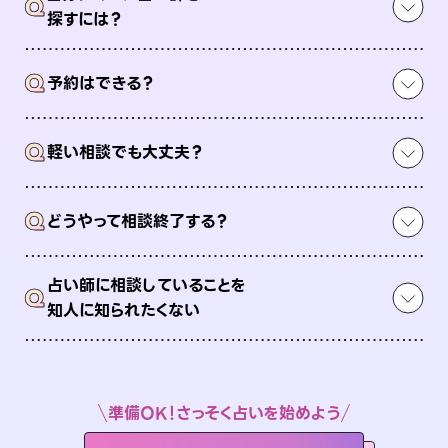
Q
探すには？
Q
予約はできる？
Q
軽い相談でも大丈夫？
Q
どうやって相談終了する？
占い師に相談していることを
Q
知人に知られたくない
準備OK！さっそく占いを始めよう