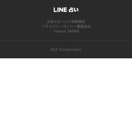
お知らせ
ヘルプ
利用規約
プライバシーポリシー
運営会社
Yahoo! JAPAN
©LY Corporation
このコンテンツは掲載が終了しました | LINE占い