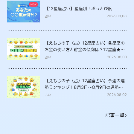
【12星座占い】星座別！ぶっとび度
占い
2026.08.08
【えもじの子（占）12星座占い】各星座の
お金の使い方と貯金の傾向は？12星座★徹
底解説
占い
2026.08.03
【えもじの子（占）12星座占い】今週の運
勢ランキング！8月3日～8月9日の運勢
は？
占い
2026.08.02
記事一覧