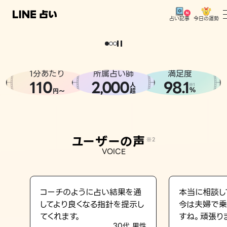
今日の運勢
占い記事
。
どうせなら
運
気
を
味
方
に
し
た
い
、
恋
も
仕
事
も
トップ
ユーザーの声
1分あたり
所属占い師
満足度
相談事例
110
2
000
98.1
,
人
※1
%
円〜
超
占いの流れ
おすすめの占い師
ユーザーの声
※2
よくある質問
VOICE
えもじの子（占）12星座占い
占い記事
コーチのように占い結果を通
本当に相談し
してより良くなる指針を提示し
今は夫婦で乗
お知らせ
てくれます。
すね。頑張り
30代 男性