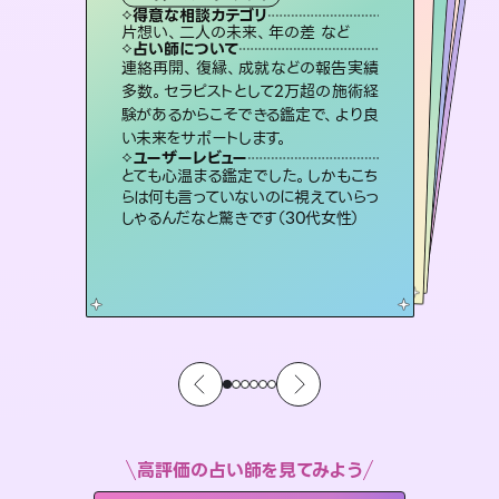
霊視・オーラ
スピリチュアル・リーディング
ルーン
オラクルカード
心理学
得意な相談カテゴリ
得意な相談カテゴリ
得意な相談カテゴリ
スピリチュアル・リーディング
得意な相談カテゴリ
得意な相談カテゴリ
片想い、二人の未来、年の差 など
片想い、あの人の気持ち、復縁 など
片想い、あの人の気持ち、復縁 など
恋愛総合、片想い、二人の未来 など
得意な相談カテゴリ
恋愛総合、あの人の気持ち など
出逢い、片想い、復縁 など
占い師について
占い師について
占い師について
占い師について
占い師について
占い師について
霊視×オラクルカードを使って「今」と
「未来」そして「気になるあの人の気持
ち」まで丁寧に読み解き、恋や人生のヒ
3,700年以上の歴史を持つ東洋最古の
占術「易占」で詳細まで占い、幸せへ向
かう道筋を示します。厳しい結果にも具
恋愛のお悩みの中でも特に「曖昧な関
係」の相談を得意としており、友達以上
恋人未満なお相手との今後や本音を丁
連絡再開、復縁、成就などの報告実績
未来には何パターンもの選択肢があり
ます。不安で視えにくくなっているあな
たの素敵な未来を見つけ、その未来を
多数。セラピストとして2万超の施術経
験があるからこそできる鑑定で、より良
ントを優しく引き出します。
復縁、恋愛、不倫の行方、同性愛や片思い、仕事関係や借金問題まで知りたいことや心の負担になっていることを紐解き、背中をそっと押して導きます。
体的な対策をお伝えします。
選択できるようアドバイスします。
寧に読み解き恋愛成就へと導きます。
ユーザーレビュー
ユーザーレビュー
い未来をサポートします。
ユーザーレビュー
ユーザーレビュー
不安な気持ちが嘘みたいに晴れまし
た…！よく視えていらっしゃるんだなと
ユーザーレビュー
安心感のあり、言い切ってくれる所や濁
さない鑑定のおかげで、毎回自分の気
職場の人の性質や人間関係、本心など
本当によく視えていてびっくり。対策が
複雑な背景もしっかり聞いて鑑定して
いただけました。気持ちが楽になりまし
ユーザーレビュー
鑑定していただいてアドバイス通りに行
動すると仲が復活してきました。ありが
感じました（40代 女性）
とても心温まる鑑定でした。しかもこち
持ちを整えられます（30代 男性）
打てて前向きになれます（40代）
た（50代 女性）
らは何も言っていないのに視えていらっ
とうございました（40代 女性）
しゃるんだなと驚きです（30代女性）
高評価の占い師を見てみよう