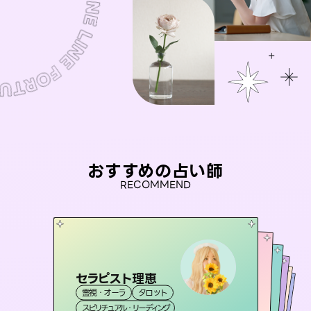
おすすめの占い師
RECOMMEND
セラピスト理恵
桃源珠羽
彗望
（
とうげんみう
）
アイリス -iris-
（
すいぼう
おう 霊感オラクル
）
霊視・オーラ
タロット
霊視・オーラ
タロット
未来視師＊花
霊視・オーラ
西洋占星術
透視
霊視・オーラ
タロット
スピリチュアル・リーディング
スピリチュアル・リーディング