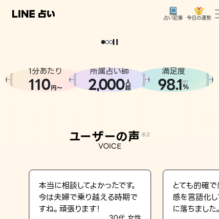
今日の運勢
占い記事
。
どうせなら
運
気
を
味
方
に
し
た
い
、
恋
も
仕
事
も
トップ
ユーザーの声
1分あたり
所属占い師
満足度
相談事例
110
2
000
98.1
,
人
※1
%
円〜
超
占いの流れ
おすすめの占い師
ユーザーの声
※2
よくある質問
VOICE
えもじの子（占）12星座占い
占い記事
本当に相談してよかったです。
とても的確で
今は夫婦で乗り越える時期で
感を言語化し
お知らせ
すね。頑張ります！
に落ちました
30代 女性