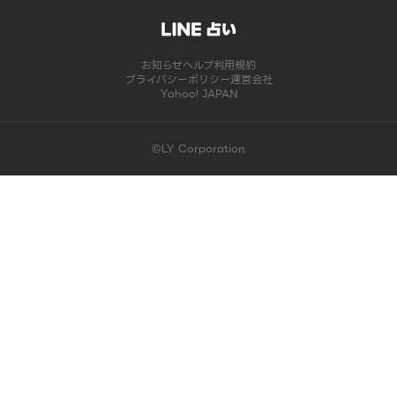
お知らせ
ヘルプ
利用規約
プライバシーポリシー
運営会社
Yahoo! JAPAN
©LY Corporation
このコンテンツは掲載が終了しました | LINE占い