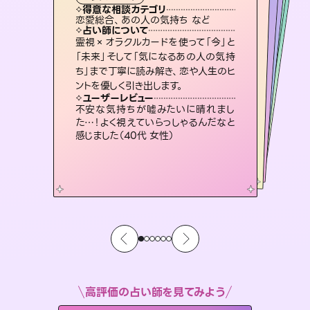
タロット
霊視・オーラ
スピリチュアル・リーディング
ルーン
スピリチュアル・リーディング
透視
得意な相談カテゴリ
得意な相談カテゴリ
得意な相談カテゴリ
スピリチュアル・リーディング
得意な相談カテゴリ
得意な相談カテゴリ
恋愛総合、あの人の気持ち など
片想い、あの人の気持ち、復縁 など
出逢い、片想い、復縁 など
恋愛総合、片想い、二人の未来 など
得意な相談カテゴリ
片想い、二人の未来、年の差 など
片想い、あの人の気持ち、復縁 など
占い師について
占い師について
占い師について
占い師について
占い師について
占い師について
連絡再開、復縁、成就などの報告実績
多数。セラピストとして2万超の施術経
験があるからこそできる鑑定で、より良
未来には何パターンもの選択肢があり
ます。不安で視えにくくなっているあな
たの素敵な未来を見つけ、その未来を
恋愛のお悩みの中でも特に「曖昧な関
係」の相談を得意としており、友達以上
恋人未満なお相手との今後や本音を丁
霊視×オラクルカードを使って「今」と
3,700年以上の歴史を持つ東洋最古の
占術「易占」で詳細まで占い、幸せへ向
かう道筋を示します。厳しい結果にも具
「未来」そして「気になるあの人の気持
ち」まで丁寧に読み解き、恋や人生のヒ
い未来をサポートします。
復縁、恋愛、不倫の行方、同性愛や片思い、仕事関係や借金問題まで知りたいことや心の負担になっていることを紐解き、背中をそっと押して導きます。
選択できるようアドバイスします。
体的な対策をお伝えします。
寧に読み解き恋愛成就へと導きます。
ユーザーレビュー
ユーザーレビュー
ントを優しく引き出します。
ユーザーレビュー
ユーザーレビュー
とても心温まる鑑定でした。しかもこち
らは何も言っていないのに視えていらっ
ユーザーレビュー
安心感のあり、言い切ってくれる所や濁
さない鑑定のおかげで、毎回自分の気
複雑な背景もしっかり聞いて鑑定して
いただけました。気持ちが楽になりまし
職場の人の性質や人間関係、本心など
本当によく視えていてびっくり。対策が
ユーザーレビュー
鑑定していただいてアドバイス通りに行
動すると仲が復活してきました。ありが
しゃるんだなと驚きです（30代女性）
不安な気持ちが嘘みたいに晴れまし
持ちを整えられます（30代 男性）
た（50代 女性）
打てて前向きになれます（40代）
た…！よく視えていらっしゃるんだなと
とうございました（40代 女性）
感じました（40代 女性）
高評価の占い師を見てみよう