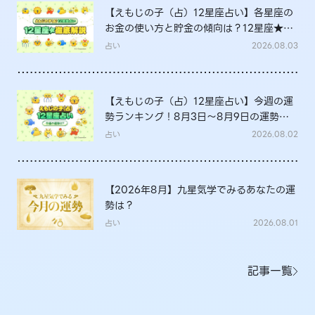
【えもじの子（占）12星座占い】各星座の
お金の使い方と貯金の傾向は？12星座★徹
底解説
占い
2026.08.03
【えもじの子（占）12星座占い】今週の運
勢ランキング！8月3日～8月9日の運勢
は？
占い
2026.08.02
【2026年8月】九星気学でみるあなたの運
勢は？
占い
2026.08.01
記事一覧