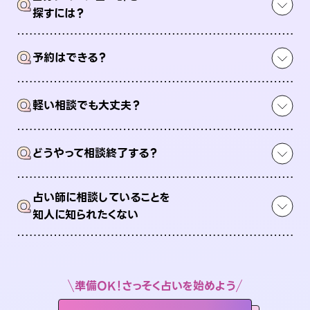
Q
探すには？
Q
予約はできる？
Q
軽い相談でも大丈夫？
Q
どうやって相談終了する？
占い師に相談していることを
Q
知人に知られたくない
準備OK！さっそく占いを始めよう