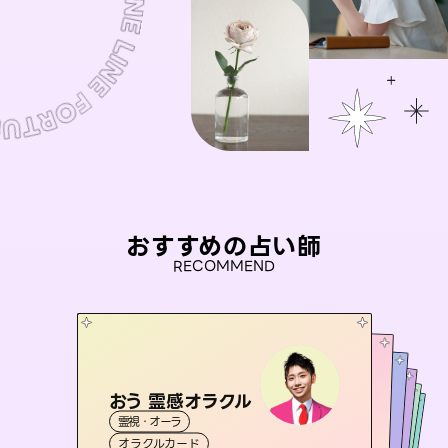
おすすめの占い師
RECOMMEND
おう 霊感オラクル
桃源珠羽
未来視師＊花
（
とうげんみう
）
アイリス -iris-
セラピスト理恵
霊視・オーラ
霊視・オーラ
タロット
彗望
霊視・オーラ
西洋占星術
心理学
（
すいぼう
霊視・オーラ
タロット
オラクルカード
）
スピリチュアル・リーディング