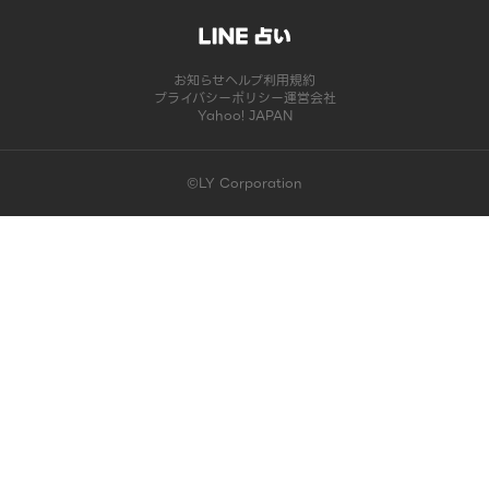
お知らせ
ヘルプ
利用規約
プライバシーポリシー
運営会社
Yahoo! JAPAN
©LY Corporation
このコンテンツは掲載が終了しました | LINE占い