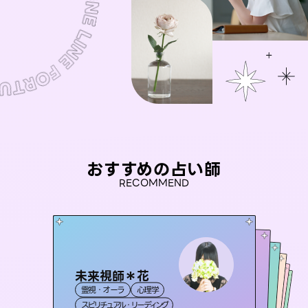
おすすめの占い師
RECOMMEND
未来視師＊花
アイリス -iris-
彗望
おう 霊感オラクル
（
すいぼう
桃源珠羽
）
霊視・オーラ
心理学
西洋占星術
タロット
セラピスト理恵
霊視・オーラ
（
とうげんみう
霊視・オーラ
透視
霊視・オーラ
）
スピリチュアル・リーディング
ルーン