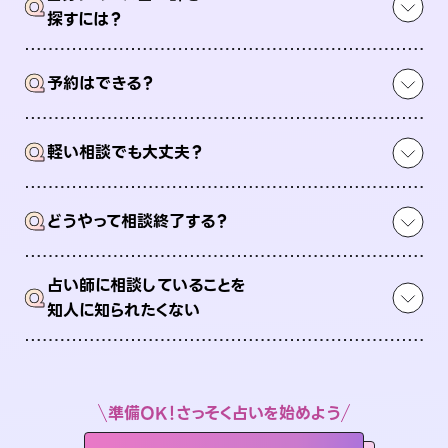
Q
探すには？
Q
予約はできる？
Q
軽い相談でも大丈夫？
Q
どうやって相談終了する？
占い師に相談していることを
Q
知人に知られたくない
準備OK！さっそく占いを始めよう