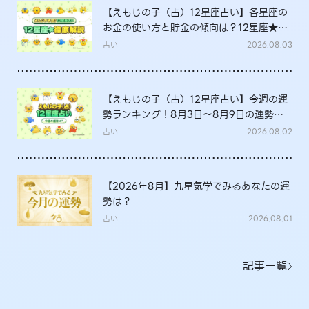
【えもじの子（占）12星座占い】各星座の
お金の使い方と貯金の傾向は？12星座★徹
底解説
占い
2026.08.03
【えもじの子（占）12星座占い】今週の運
勢ランキング！8月3日～8月9日の運勢
は？
占い
2026.08.02
【2026年8月】九星気学でみるあなたの運
勢は？
占い
2026.08.01
記事一覧