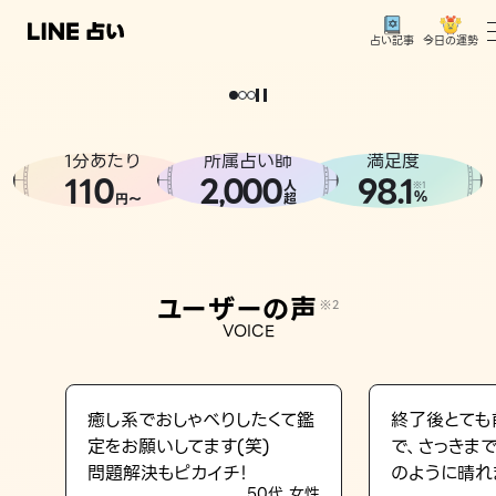
今日の運勢
占い記事
。
どうせなら
運
気
を
味
方
に
し
た
い
、
恋
も
仕
事
も
トップ
ユーザーの声
1分あたり
所属占い師
満足度
相談事例
110
2
000
98.1
,
人
※1
%
円〜
超
占いの流れ
おすすめの占い師
ユーザーの声
※2
よくある質問
VOICE
えもじの子（占）12星座占い
占い記事
癒し系でおしゃべりしたくて鑑
終了後とても
定をお願いしてます(笑)
で、さっきま
お知らせ
問題解決もピカイチ！
のように晴れ
50代 女性