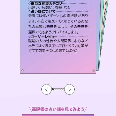
タロット
霊視・オーラ
スピリチュアル・リーディング
オラクルカード
スピリチュアル・リーディング
タロット
得意な相談カテゴリ
得意な相談カテゴリ
得意な相談カテゴリ
スピリチュアル・リーディング
得意な相談カテゴリ
得意な相談カテゴリ
出逢い、片想い、復縁 など
恋愛総合、片想い、二人の未来 など
片想い、あの人の気持ち、復縁 など
恋愛総合、あの人の気持ち など
得意な相談カテゴリ
片想い、あの人の気持ち、復縁 など
片想い、二人の未来、年の差 など
占い師について
占い師について
占い師について
占い師について
占い師について
占い師について
恋愛のお悩みの中でも特に「曖昧な関
係」の相談を得意としており、友達以上
恋人未満なお相手との今後や本音を丁
3,700年以上の歴史を持つ東洋最古の
占術「易占」で詳細まで占い、幸せへ向
かう道筋を示します。厳しい結果にも具
復縁、恋愛、不倫の行方、同性愛や片
思い、仕事関係や借金問題まで知りた
いことや心の負担になっていることを
未来には何パターンもの選択肢があり
連絡再開、復縁、成就などの報告実績
多数。セラピストとして2万超の施術経
験があるからこそできる鑑定で、より良
ます。不安で視えにくくなっているあな
たの素敵な未来を見つけ、その未来を
寧に読み解き恋愛成就へと導きます。
霊視×オラクルカードを使って「今」と「未来」そして「気になるあの人の気持ち」まで丁寧に読み解き、恋や人生のヒントを優しく引き出します。
体的な対策をお伝えします。
い未来をサポートします。
紐解き、背中をそっと押して導きます。
ユーザーレビュー
ユーザーレビュー
選択できるようアドバイスします。
ユーザーレビュー
ユーザーレビュー
鑑定していただいてアドバイス通りに行
動すると仲が復活してきました。ありが
ユーザーレビュー
不安な気持ちが嘘みたいに晴れまし
た…！よく視えていらっしゃるんだなと
とても心温まる鑑定でした。しかもこち
らは何も言っていないのに視えていらっ
複雑な背景もしっかり聞いて鑑定して
いただけました。気持ちが楽になりまし
ユーザーレビュー
安心感のあり、言い切ってくれる所や濁
さない鑑定のおかげで、毎回自分の気
とうございました（40代 女性）
職場の人の性質や人間関係、本心など
感じました（40代 女性）
しゃるんだなと驚きです（30代女性）
た（50代 女性）
本当によく視えていてびっくり。対策が
持ちを整えられます（30代 男性）
打てて前向きになれます（40代）
高評価の占い師を見てみよう