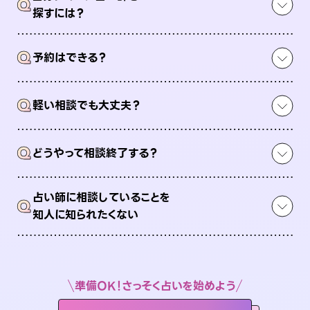
Q
探すには？
Q
予約はできる？
Q
軽い相談でも大丈夫？
Q
どうやって相談終了する？
占い師に相談していることを
Q
知人に知られたくない
準備OK！さっそく占いを始めよう