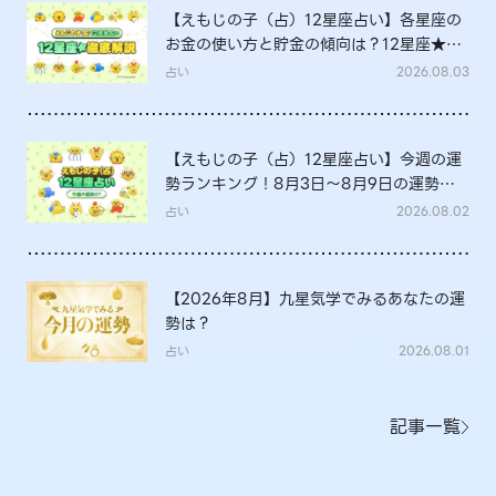
【えもじの子（占）12星座占い】各星座の
お金の使い方と貯金の傾向は？12星座★徹
底解説
占い
2026.08.03
【えもじの子（占）12星座占い】今週の運
勢ランキング！8月3日～8月9日の運勢
は？
占い
2026.08.02
【2026年8月】九星気学でみるあなたの運
勢は？
占い
2026.08.01
記事一覧