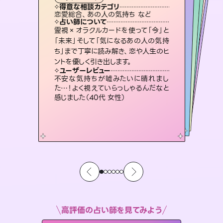
タロット
霊視・オーラ
スピリチュアル・リーディング
スピリチュアル・リーディング
スピリチュアル・リーディング
心理学
得意な相談カテゴリ
得意な相談カテゴリ
得意な相談カテゴリ
スピリチュアル・リーディング
得意な相談カテゴリ
得意な相談カテゴリ
恋愛総合、あの人の気持ち など
恋愛総合、片想い、二人の未来 など
片想い、あの人の気持ち、復縁 など
片想い、二人の未来、年の差 など
得意な相談カテゴリ
片想い、あの人の気持ち、復縁 など
出逢い、片想い、復縁 など
占い師について
占い師について
占い師について
占い師について
占い師について
占い師について
恋愛のお悩みの中でも特に「曖昧な関
係」の相談を得意としており、友達以上
恋人未満なお相手との今後や本音を丁
3,700年以上の歴史を持つ東洋最古の
占術「易占」で詳細まで占い、幸せへ向
かう道筋を示します。厳しい結果にも具
復縁、恋愛、不倫の行方、同性愛や片
思い、仕事関係や借金問題まで知りた
いことや心の負担になっていることを
霊視×オラクルカードを使って「今」と
未来には何パターンもの選択肢があり
ます。不安で視えにくくなっているあな
たの素敵な未来を見つけ、その未来を
「未来」そして「気になるあの人の気持
ち」まで丁寧に読み解き、恋や人生のヒ
寧に読み解き恋愛成就へと導きます。
連絡再開、復縁、成就などの報告実績多数。セラピストとして2万超の施術経験があるからこそできる鑑定で、より良い未来をサポートします。
体的な対策をお伝えします。
選択できるようアドバイスします。
紐解き、背中をそっと押して導きます。
ユーザーレビュー
ユーザーレビュー
ントを優しく引き出します。
ユーザーレビュー
ユーザーレビュー
鑑定していただいてアドバイス通りに行
動すると仲が復活してきました。ありが
ユーザーレビュー
とても心温まる鑑定でした。しかもこち
らは何も言っていないのに視えていらっ
職場の人の性質や人間関係、本心など
本当によく視えていてびっくり。対策が
複雑な背景もしっかり聞いて鑑定して
いただけました。気持ちが楽になりまし
ユーザーレビュー
安心感のあり、言い切ってくれる所や濁
さない鑑定のおかげで、毎回自分の気
とうございました（40代 女性）
不安な気持ちが嘘みたいに晴れまし
しゃるんだなと驚きです（30代女性）
打てて前向きになれます（40代）
た（50代 女性）
た…！よく視えていらっしゃるんだなと
持ちを整えられます（30代 男性）
感じました（40代 女性）
高評価の占い師を見てみよう