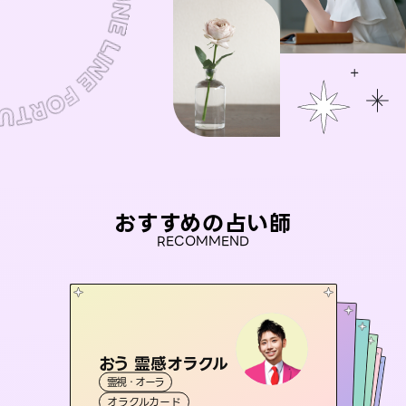
おすすめの占い師
RECOMMEND
おう 霊感オラクル
アイリス -iris-
彗望
セラピスト理恵
（
すいぼう
桃源珠羽
）
霊視・オーラ
西洋占星術
タロット
未来視師＊花
霊視・オーラ
（
とうげんみう
霊視・オーラ
透視
霊視・オーラ
）
タロット
オラクルカード
ルーン