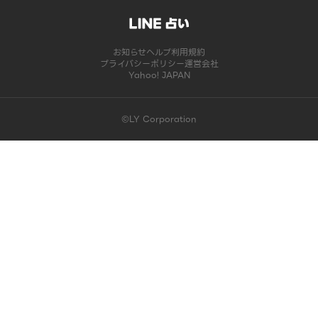
お知らせ
ヘルプ
利用規約
プライバシーポリシー
運営会社
Yahoo! JAPAN
©LY Corporation
このコンテンツは掲載が終了しました | LINE占い