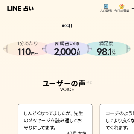
今日の運勢
占い記事
。
どうせなら
運
気
を
味
方
に
し
た
い
、
恋
も
仕
事
も
トップ
ユーザーの声
1分あたり
所属占い師
満足度
相談事例
110
2
000
98.1
,
人
※1
%
円〜
超
占いの流れ
おすすめの占い師
ユーザーの声
※2
よくある質問
VOICE
えもじの子（占）12星座占い
占い記事
しんどくなってましたが、先生
コーチのよう
のメッセージを読み返してお
してより良く
お知らせ
守りにしてます。
てくれます。
40代 女性