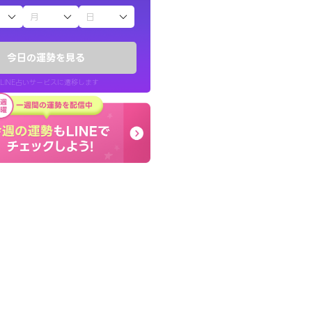
子（占）12星座占い
い結果を通してよ
終了後とても前向きな気
提示してくれます。
っきまでの心のモヤが嘘
今日の運勢を見る
晴れました。
LINE占いサービスに遷移します
30代 男性
LINE占いを開く
リ内のサービスページへ遷移します