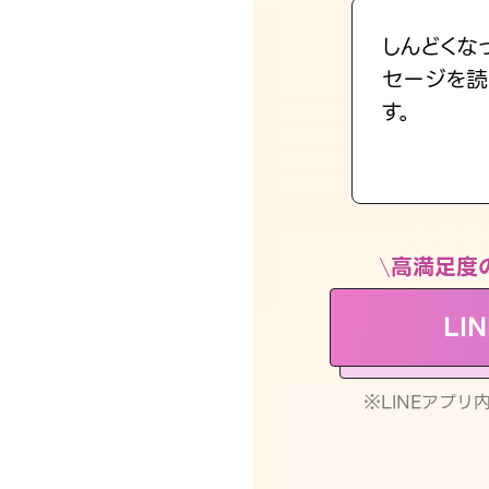
しんどくな
セージを読
す。
高満足度
LI
※LINEアプ