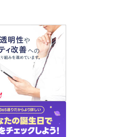
の声
れ
の占い師
質問