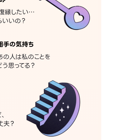
復縁したい…
らいいの？
相手の気持ち
あの人は私のことを
どう思ってる？
ど、
丈夫？