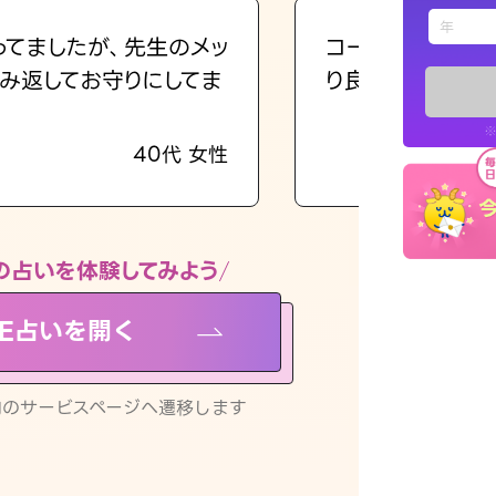
えもじの
ってましたが、先生のメッ
コーチのように占
み返してお守りにしてま
り良くなる指針を
占い記事
※
40代 女性
お知らせ
の占いを体験してみよう
NE占いを開く
※LINEアプ
リ内のサービスページへ遷移します