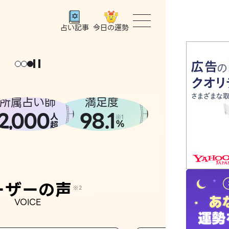
今日の運勢
占い記事
トップ
ょっと
。
元
気
に
な
った
、
話
し
たら
ユーザー
所属占い師
満足度
2
000
98.1
,
人
相談事例
※1
%
超
占いの流
おすすめ
ーザーの声
※2
VOICE
よくある