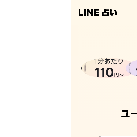
なんかち
1分あたり
110
円〜
ユ