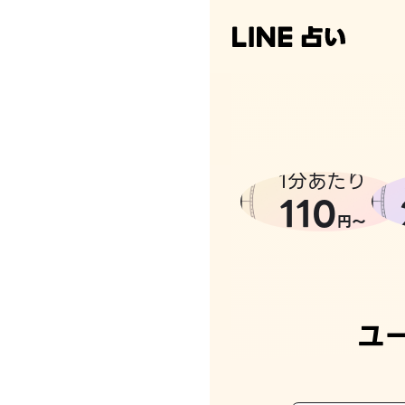
1分あたり
110
円〜
ユ