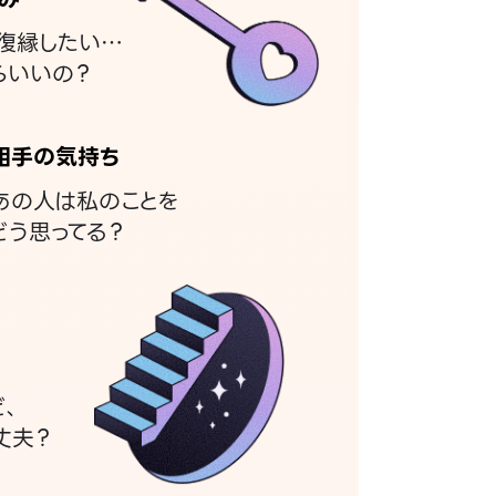
復縁したい…
らいいの？
相手の気持ち
あの人は私のことを
どう思ってる？
ど、
丈夫？