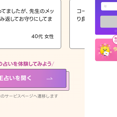
えもじの
ってましたが、先生のメッ
コーチのように占
み返してお守りにしてま
り良くなる指針を
占い記事
※
40代 女性
お知らせ
の占いを体験してみよう
NE占いを開く
※LINEアプ
リ内のサービスページへ遷移します