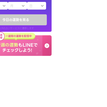
子（占）12星座占い
い結果を通してよ
とても的確で感じていた
提示してくれます。
言語化してくれたので腑
今日の運勢を見る
た。
LINE占いサービスに遷移します
30代 男性
LINE占いを開く
リ内のサービスページへ遷移します