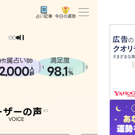
今日の運勢
占い記事
トップ
ユーザー
所属占い師
満足度
2
000
98.1
,
人
相談事例
※1
%
超
占いの流
おすすめ
ーザーの声
※2
VOICE
よくある