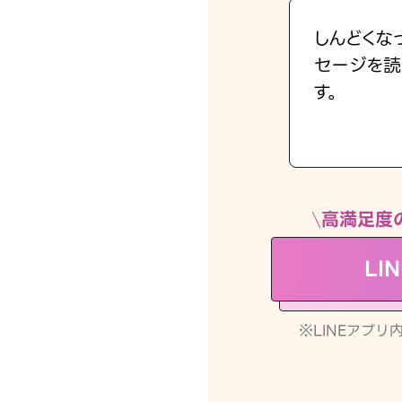
しんどくな
セージを読
す。
高満足度
LI
※LINEアプ