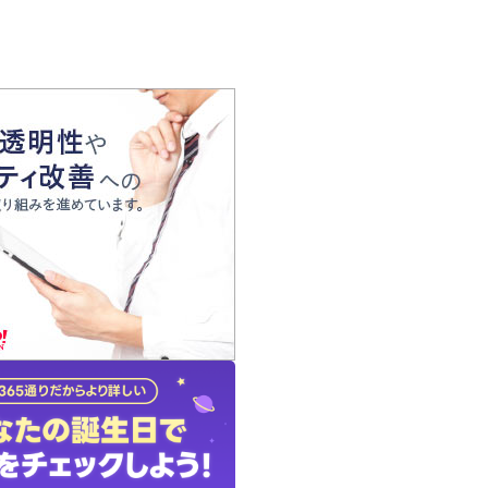
の声
れ
の占い師
質問