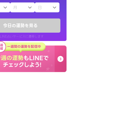
子（占）12星座占い
ていた違和感を
終了後とても前向きな気
ので腑に落ちまし
っきまでの心のモヤが嘘
今日の運勢を見る
晴れました。
LINE占いサービスに遷移します
30代 女性
LINE占いを開く
リ内のサービスページへ遷移します