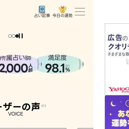
今日の運勢
占い記事
トップ
ユーザー
所属占い師
満足度
2
000
98.1
,
人
相談事例
※1
%
超
占いの流
おすすめ
ーザーの声
※2
VOICE
よくある