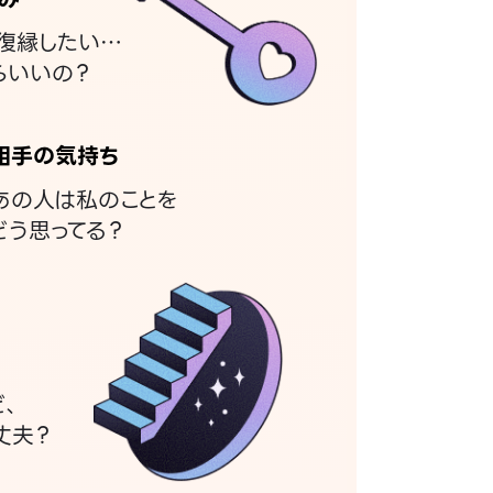
復縁したい…
らいいの？
相手の気持ち
あの人は私のことを
どう思ってる？
ど、
丈夫？