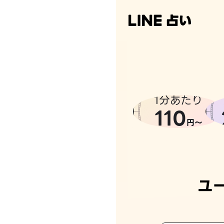
1分あたり
110
円〜
ユ