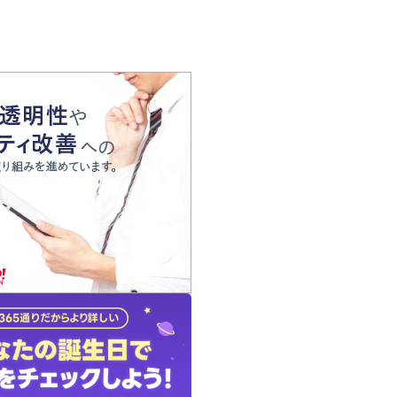
の声
れ
の占い師
質問