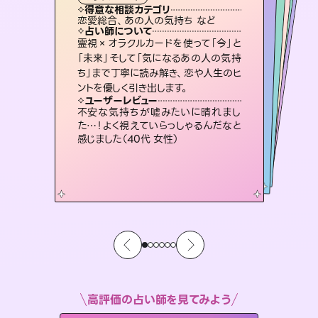
霊視・オーラ
スピリチュアル・リーディング
スピリチュアル・リーディング
スピリチュアル・リーディング
心理学
得意な相談カテゴリ
得意な相談カテゴリ
得意な相談カテゴリ
スピリチュアル・リーディング
得意な相談カテゴリ
得意な相談カテゴリ
恋愛総合、あの人の気持ち など
恋愛総合、片想い、二人の未来 など
片想い、二人の未来、年の差 など
片想い、あの人の気持ち、復縁 など
得意な相談カテゴリ
片想い、あの人の気持ち、復縁 など
出逢い、片想い、復縁 など
占い師について
占い師について
占い師について
占い師について
占い師について
占い師について
3,700年以上の歴史を持つ東洋最古の
占術「易占」で詳細まで占い、幸せへ向
かう道筋を示します。厳しい結果にも具
連絡再開、復縁、成就などの報告実績
多数。セラピストとして2万超の施術経
験があるからこそできる鑑定で、より良
復縁、恋愛、不倫の行方、同性愛や片
思い、仕事関係や借金問題まで知りた
いことや心の負担になっていることを
霊視×オラクルカードを使って「今」と
未来には何パターンもの選択肢があり
ます。不安で視えにくくなっているあな
たの素敵な未来を見つけ、その未来を
「未来」そして「気になるあの人の気持
ち」まで丁寧に読み解き、恋や人生のヒ
体的な対策をお伝えします。
恋愛のお悩みの中でも特に「曖昧な関係」の相談を得意としており、友達以上恋人未満なお相手との今後や本音を丁寧に読み解き恋愛成就へと導きます。
い未来をサポートします。
選択できるようアドバイスします。
紐解き、背中をそっと押して導きます。
ユーザーレビュー
ユーザーレビュー
ントを優しく引き出します。
ユーザーレビュー
ユーザーレビュー
複雑な背景もしっかり聞いて鑑定して
いただけました。気持ちが楽になりまし
ユーザーレビュー
鑑定していただいてアドバイス通りに行
動すると仲が復活してきました。ありが
職場の人の性質や人間関係、本心など
本当によく視えていてびっくり。対策が
とても心温まる鑑定でした。しかもこち
らは何も言っていないのに視えていらっ
ユーザーレビュー
安心感のあり、言い切ってくれる所や濁
さない鑑定のおかげで、毎回自分の気
た（50代 女性）
不安な気持ちが嘘みたいに晴れまし
とうございました（40代 女性）
打てて前向きになれます（40代）
しゃるんだなと驚きです（30代女性）
た…！よく視えていらっしゃるんだなと
持ちを整えられます（30代 男性）
感じました（40代 女性）
高評価の占い師を見てみよう