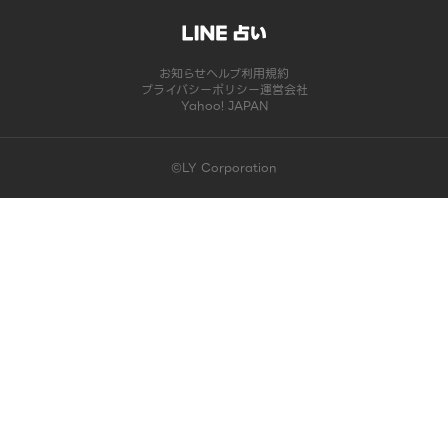
お知らせ
ヘルプ
利用規約
プライバシーポリシー
運営会社
Yahoo! JAPAN
©LY Corporation
このコンテンツは掲載が終了しました | LINE占い