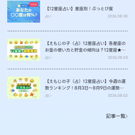
【12星座占い】星座別！ぶっとび度
占い
2026.08.08
【えもじの子（占）12星座占い】各星座の
お金の使い方と貯金の傾向は？12星座★徹
底解説
占い
2026.08.03
【えもじの子（占）12星座占い】今週の運
勢ランキング！8月3日～8月9日の運勢
は？
占い
2026.08.02
記事一覧