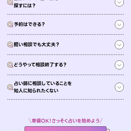
Q
探すには？
Q
予約はできる？
Q
軽い相談でも大丈夫？
Q
どうやって相談終了する？
占い師に相談していることを
Q
知人に知られたくない
準備OK！さっそく占いを始めよう