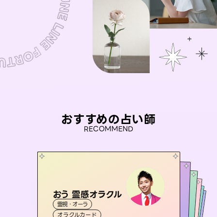
おすすめの占い師
RECOMMEND
おう 霊感オラクル
アイリス -iris-
セラピスト理恵
桃源珠羽
彗望
霊視・オーラ
西洋占星術
（
とうげんみう
タロット
（
未来視師＊花
すいぼう
霊視・オーラ
）
）
霊視・オーラ
タロット
霊視・オーラ
タロット
オラクルカード
ルーン
透視