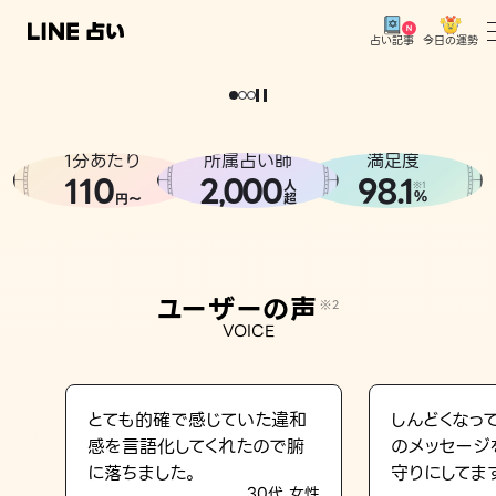
今日の運勢
占い記事
。
どうせなら
運
気
を
味
方
に
し
た
い
、
恋
も
仕
事
も
トップ
ユーザーの声
1分あたり
所属占い師
満足度
相談事例
110
2
000
98.1
,
人
※1
%
円〜
超
占いの流れ
おすすめの占い師
ユーザーの声
※2
よくある質問
VOICE
えもじの子（占）12星座占い
占い記事
とても的確で感じていた違和
しんどくなっ
感を言語化してくれたので腑
のメッセージ
お知らせ
に落ちました。
守りにしてま
30代 女性